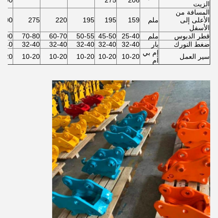
590
275
206
الزيت
المسافة من
الأعلى إلى
ملم
159
195
195
220
275
300
الأسفل
قطر الدبوس
ملم
25-40
45-50
50-55
60-70
70-80
0-90
ضغط النورك
بار
32-40
32-40
32-40
32-40
32-40
2-40
إم بي
سير العمل
10-20
10-20
10-20
10-20
10-20
0-20
ام