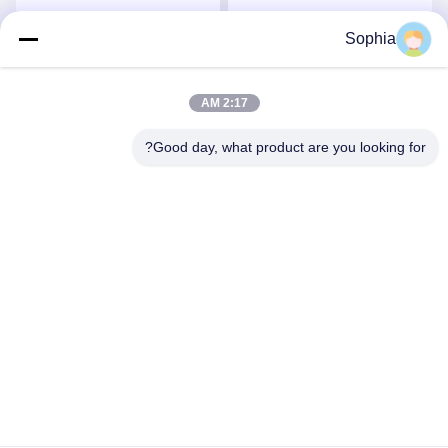
دبابيس
Sophia
احصل على افضل سعر
احصل على افضل سعر
2:17 AM
Good day, what product are you looking for?
Kaiping Zhonghe Machinery Manufacturing
Co., Ltd
sophia@excavatorboomarm.com
86--18127591702
منطقة كوزهانهو الجديدة ، مدينة كايبينغ ، مدينة جيانغمن ،
مقاطعة قوانغدونغ ، الصين