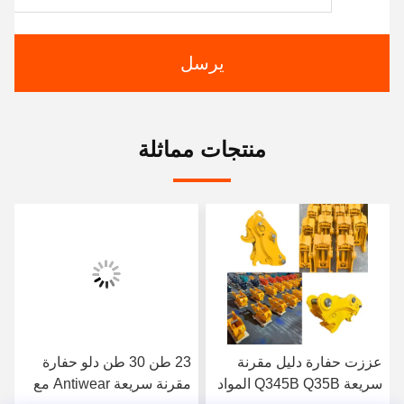
يرسل
منتجات مماثلة
عززت حفارة دليل مقرنة
23 طن 30 طن دلو حفارة
سريعة Q345B Q35B المواد
مقرنة سريعة Antiwear مع