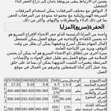
يضمن أن الارتباط يبقى مربوطة بأمان إلى ذراع الحفر أثناء
التشغيل.
3. التوافق مع مختلف المرفقات: يمكن استخدام المرفقات
السريعة الهيدروليكية مع مجموعة متنوعة من المرفقات الحفر،
بما في ذلك الدلاء والمطرقات والإبهام، وأكثر من ذلك.
الحفرة
(سريع)
المزايا
واحدة من المزايا الرئيسية للدلو حفر الانحناء الإفراج السريع هو
أنه يحسن الكفاءة والإنتاجية في موقع العمل.يمكن للمشغل
إكمال المهام بشكل أسرع ودقيقهذا يمكن أن يقلل من وقت
التوقف ويزيد من الإنتاجية العامة.
ميزة أخرى من إطلاق دلو الانحناء السريع هو أنه يمكن أن يحسن
السلامة في موقع العمل.يتم تقليل خطر الحوادث والإصابات
المرتبطة بتغييرات التثبيت اليدويهذا يمكن أن يساعد على خلق
بيئة عمل أكثر أمانا للمشغلين وغيرهم من العمال في موقع
العمل.
البند/النموذج
الوحدة
(زيمني)
ZH45
ZH50/55
ZH60/65
ZH70/80
H90
الحفرة المناسبة
طن
1.5-4
4-7
5-8
9-19
17-23
3-30
المسافة بين
230-
473-
ملم
80-150
290-360
380-420
460-480
المركز والعلامة
270
540
العرض المفتوح
155-
375-
ملم
80-140
180-200
232-315
306-340
للذراع
170
411
المسافة القابلة
413-
205-
170-
للانسحاب لسجينة
ملم
340-450
340-486
256-390