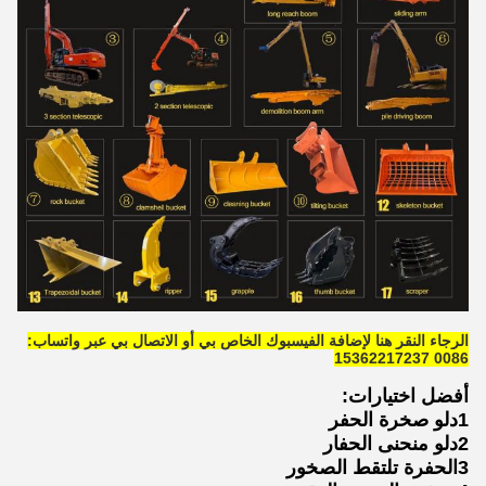
الرجاء النقر هنا لإضافة الفيسبوك الخاص بي أو الاتصال بي عبر واتساب:
0086 15362217237
أفضل اختيارات:
1دلو صخرة الحفر
2دلو منحنى الحفار
3الحفرة تلتقط الصخور