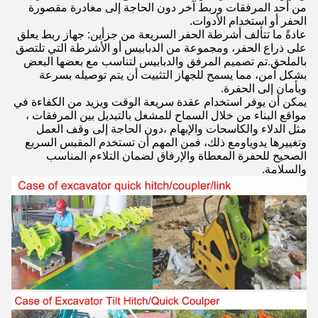
من أحد المرفقات وربط آخر دون الحاجة إلى مغادرة مقصورة
الحفر أو استخدام الأدوات.
عادةً ما تتألف أشرطة الحفر السريعة من جزأين: جهاز ربط يعلق
على ذراع الحفر، ومجموعة من الدبابيس أو الأشرطة التي تلتصق
بالملحق.تم تصميم المرفق والدبابيس لتناسب مع بعضها البعض
بشكل آمن، مما يسمح للجهاز التثبيت أن يتم توصيله بسرعة
وبأمان إلى الحفرة.
يمكن أن يوفر استخدام عقدة سريعة الوقت ويزيد من الكفاءة في
مواقع البناء من خلال السماح للمشغل بالتبديل بين المرفقات ،
مثل الدلاء والكاسحات والإبهام ،دون الحاجة إلى وقف العمل
وتغييرها يدوياومع ذلك، فمن المهم أن تستخدم المقبس السريع
الصحيح للحفرة المعطاة والإرفاق لضمان التلاءم المناسب
والسلامة.