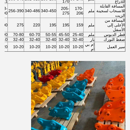
للذراع
170
411
المسافة القابلة
413-
205-
170-
للانسحاب لسجينة
ملم
340-450
340-486
256-390
590
275
206
الزيت
المسافة من
الأعلى إلى
ملم
159
195
195
220
275
300
الأسفل
قطر الدبوس
ملم
25-40
45-50
50-55
60-70
70-80
0-90
ضغط النورك
بار
32-40
32-40
32-40
32-40
32-40
2-40
إم بي
سير العمل
10-20
10-20
10-20
10-20
10-20
0-20
ام