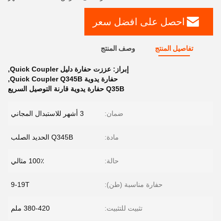
احصل على افضل سعر
تفاصيل المنتج
وصف المنتج
إبراز:
عززت حفارة دليل Quick Coupler
,
حفارة يدوية Quick Coupler Q345B
,
Q35B حفارة يدوية قارنة التوصيل السريع
ضمان:
3 أشهر للاستبدال المجاني
مادة:
Q345B الحديد الصلب
حالة:
100٪ مثالي
حفارة مناسبة (طن):
9-19T
تثبيت للتثبيت:
380-420 ملم