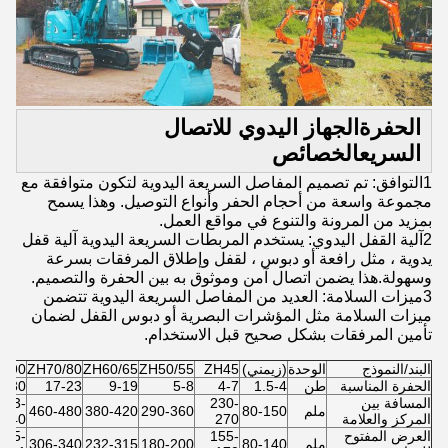
الحفرة
الجهاز اليدوي للاتصال
السريع
الخصائص
1التوافق: تم تصميم المفاصل السريعة اليدوية لتكون متوافقة مع
مجموعة واسعة من أحجام الحفر وأنواع التوصيل. وهذا يسمح
بمزيد من المرونة والتنوع في مواقع العمل.
2آلية القفل اليدوي: يستخدم المربطات السريعة اليدوية آلية قفل
يدوية ، مثل رافعة أو دبوس ، لقفل وإطلاق المرفقات بسرعة
وسهولة.هذا يضمن اتصال آمن وموثوق به بين الحفرة والتصميم.
3ميزات السلامة: العديد من المفاصل السريعة اليدوية تتضمن
ميزات السلامة مثل المؤشرات البصرية أو دبوس القفل لضمان
تأمين المرفقات بشكل صحيح قبل الاستخدام.
البند/النموذج
الوحدة
(زيمني)
ZH45
ZH50/55
ZH60/65
ZH70/80
H90
الحفرة المناسبة
طن
1.5-4
4-7
5-8
9-19
17-23
3-30
المسافة بين
230-
473-
ملم
80-150
290-360
380-420
460-480
المركز والعلامة
270
540
العرض المفتوح
155-
375-
ملم
80-140
180-200
232-315
306-340