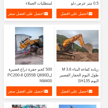
0.5 متر عرض دلو
لمتطلبات العملاء
احصل على افضل
احصل على افضل سعر
سعر
زيادة كفاءة البناء 3.6 M
500 كجم حفرة ذراع قصيرة
طول البوم الحفار القصير
لPC200-8 Q355B Q690D
البوم SH135
NM400
احصل على افضل
احصل على افضل سعر
سعر