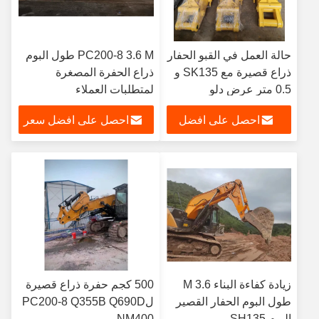
حالة العمل في القبو الحفار
PC200-8 3.6 M طول البوم
ذراع قصيرة مع SK135 و
ذراع الحفرة المصغرة
0.5 متر عرض دلو
لمتطلبات العملاء
احصل على افضل
احصل على افضل سعر
سعر
زيادة كفاءة البناء 3.6 M
500 كجم حفرة ذراع قصيرة
طول البوم الحفار القصير
لPC200-8 Q355B Q690D
البوم SH135
NM400