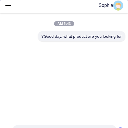
يرسل
Sophia
5:43 AM
Good day, what product are you looking for?
Kaiping Zhonghe Machinery Manufacturing
Co., Ltd
sophia@excavatorboomarm.com
86--18127591702
منطقة كوزهانهو الجديدة ، مدينة كايبينغ ، مدينة جيانغمن ،
مقاطعة قوانغدونغ ، الصين
الصين نوعية جيدة حفارة دلو الصخور المورد. حقوق النشر © 2023-