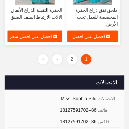
ملحق نفق ذراع الحفرة
الحفرة الثقيلة الذراع الأنفاق
المخصصة للعمل تحت
الآلات الارتباط الملف الضيق
الأرض
احصل على افضل
احصل على افضل سعر
سعر
2
1
الاتصالات
الاتصالات:
Miss. Sophia Situ
هاتف:
86--18127591702
فاكس:
86--18127591702