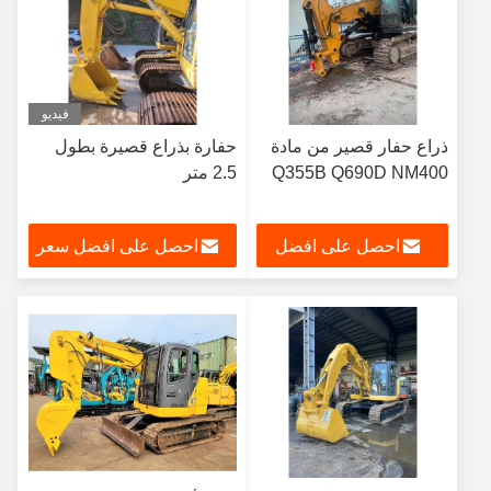
فيديو
ذراع حفار قصير من مادة
حفارة بذراع قصيرة بطول
Q355B Q690D NM400
2.5 متر
احصل على افضل
احصل على افضل سعر
سعر