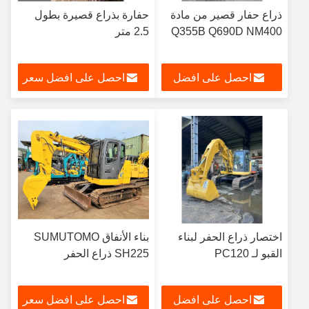
ذراع حفار قصير من مادة
حفارة بذراع قصيرة بطول
Q355B Q690D NM400
2.5 متر
احصل على افضل
احصل على افضل سعر
سعر
اختصار ذراع الحفر لبناء
بناء الأنفاق SUMUTOMO
القبو لـ PC120
SH225 ذراع الحفر
احصل على افضل
احصل على افضل سعر