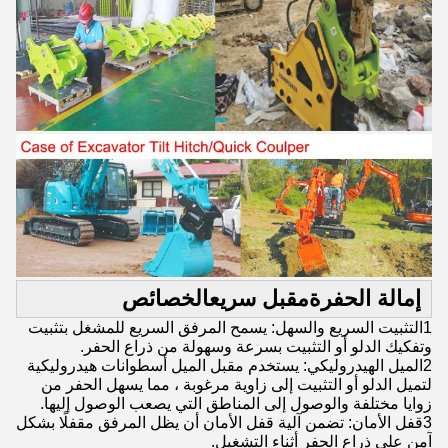
إمالة الحفرة
مقبل سريع
الخصائص
1التثبيت السريع والسهل: يسمح المرفق السريع للمشغل بتثبيت
وتفكيك الدلو أو التثبيت بسرعة وسهولة من ذراع الحفر.
2الميل الهيدروليكي: يستخدم مقبل الميل أسطوانات هيدروليكية
لتميل الدلو أو التثبيت إلى زاوية مرغوبة ، مما يسهل الحفر من
زوايا مختلفة والوصول إلى المناطق التي يصعب الوصول إليها.
3قفل الأمان: تضمن آلية قفل الأمان أن يظل المرفق مقفلًا بشكل
آمن على ذراع الحفر أثناء التشغيل.