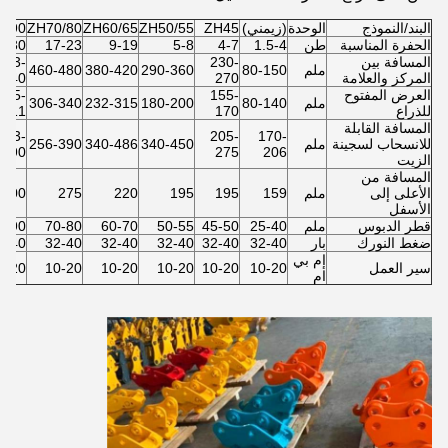
البند/النموذج
الوحدة
(زيمني)
ZH45
ZH50/55
ZH60/65
ZH70/80
H90
الحفرة المناسبة
طن
1.5-4
4-7
5-8
9-19
17-23
3-30
المسافة بين
230-
473-
ملم
80-150
290-360
380-420
460-480
المركز والعلامة
270
540
العرض المفتوح
155-
375-
ملم
80-140
180-200
232-315
306-340
للذراع
170
411
المسافة القابلة
413-
205-
170-
للانسحاب لسجينة
ملم
340-450
340-486
256-390
590
275
206
الزيت
المسافة من
الأعلى إلى
ملم
159
195
195
220
275
300
الأسفل
قطر الدبوس
ملم
25-40
45-50
50-55
60-70
70-80
0-90
ضغط النورك
بار
32-40
32-40
32-40
32-40
32-40
2-40
إم بي
سير العمل
10-20
10-20
10-20
10-20
10-20
0-20
ام