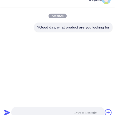
9:28 AM
منتجات مماثلة
Good day, what product are you looking for?
23 طن 30 طن دلو حفارة
Q355B مادة حفار صغير
مقرنة سريعة Antiwear مع
وصلة سريعة متينة لحفارة
دبابيس
دلو
احصل على افضل سعر
احصل على افضل سعر