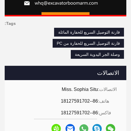
Tags:
قارنة التوصيل السريع للحفارة المائلة
قارنة التوصيل السريع للحفارة من PC
وصلة الجر اليدوية السريعة
الاتصالات
الاتصالات:
Miss. Sophia Situ
هاتف:
86--18127591702
فاكس:
86--18127591702