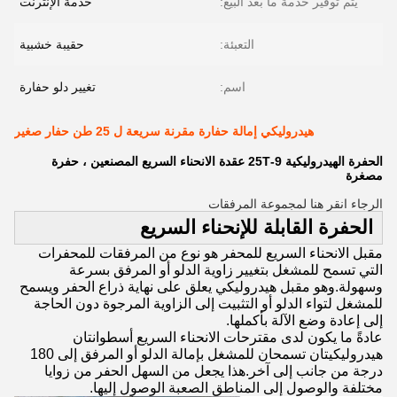
يتم توفير خدمة ما بعد البيع:
خدمة الإنترنت
التعبئة:
حقيبة خشبية
اسم:
تغيير دلو حفارة
هيدروليكي إمالة حفارة مقرنة سريعة ل 25 طن حفار صغير
الحفرة الهيدروليكية 9-25T عقدة الانحناء السريع المصنعين ، حفرة
مصغرة
الرجاء انقر هنا لمجموعة المرفقات
الحفرة القابلة للإنحناء السريع
مقبل الانحناء السريع للمحفر هو نوع من المرفقات للمحفرات
التي تسمح للمشغل بتغيير زاوية الدلو أو المرفق بسرعة
وسهولة.وهو مقبل هيدروليكي يعلق على نهاية ذراع الحفر ويسمح
للمشغل لتواء الدلو أو التثبيت إلى الزاوية المرجوة دون الحاجة
إلى إعادة وضع الآلة بأكملها.
عادةً ما يكون لدى مقترحات الانحناء السريع أسطوانتان
هيدروليكيتان تسمحان للمشغل بإمالة الدلو أو المرفق إلى 180
درجة من جانب إلى آخر.هذا يجعل من السهل الحفر من زوايا
مختلفة والوصول إلى المناطق الصعبة الوصول إليها.