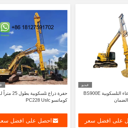
فيديو
في
حفرة ذراع الوعاء التلسكوبية BS900E
حفرة ذراع تلسكوبية بطول 25 متراً ل
كوماتسو PC228 Uslc
 على افضل سعر
احصل على افضل سعر