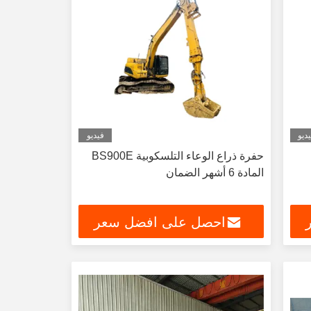
ديو
فيديو
حفرة ذراع الوعاء التلسكوبية BS900E
المادة 6 أشهر الضمان
احصل على افضل سعر