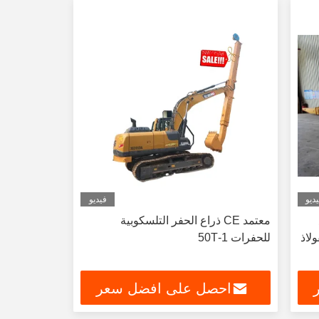
ديو
فيديو
معتمد CE ذراع الحفر التلسكوبية
للحفرات 1-50T
احصل على افضل سعر