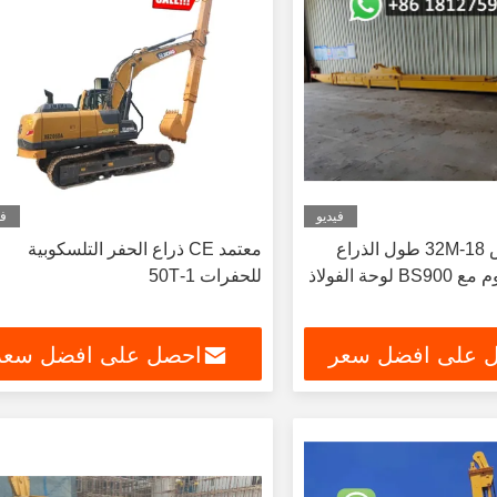
فيديو
في
قابلة للتخصيص 18-32M طول الذراع
معتمد CE ذراع الحفر التلسكوبية
وحة الفولاذ
للحفرات 1-50T
 على افضل سعر
احصل على افضل سعر