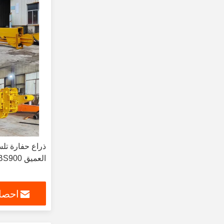
العميق Q355B+BS900
احصل