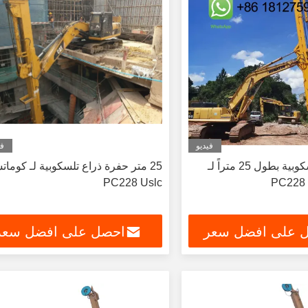
فيديو
في
حفرة ذراع تلسكوبية بطول 25 متراً لـ
25 متر حفرة ذراع تلسكوبية لـ كومات
PC228 Uslc
 على افضل سعر
احصل على افضل سعر