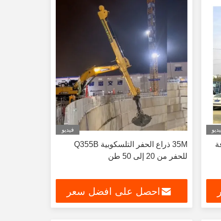
ديو
فيديو
ة
35M ذراع الحفر التلسكوبية Q355B
للحفر من 20 إلى 50 طن
احصل على افضل سعر