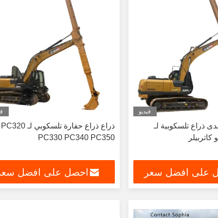
فيديو
في
دى ذراع تلسكوبية لـ
ذراع ذراع حفارة تلسكوبي لـ PC320
 كاتربيلر
PC330 PC340 PC350
 على افضل سعر
احصل على افضل سعر