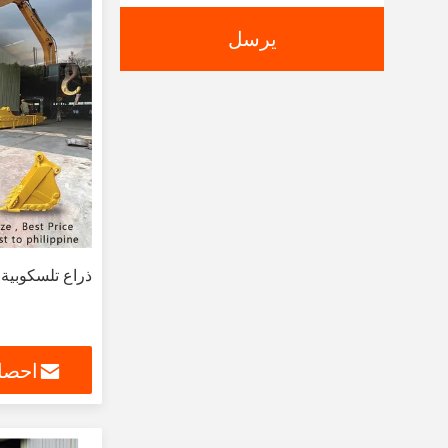
يرسل
ذراع تلسكوبية 
احصل