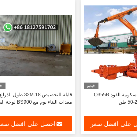
فيديو
في
ZH الحفرة التلسكوبية القوة Q355B
قابلة للتخصيص 18-32M طول الذراع
معدات البناء بوم مع BS900 لوحة الفولاذ
 على افضل سعر
احصل على افضل سعر