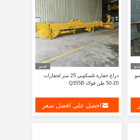
ديو
فيديو
سو
ذراع حفارة تلسكوبي 25 متر لحفارات
20-50 طن فولاذ Q355B
احصل على افضل سعر