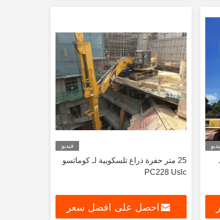
ديو
فيديو
ـ
25 متر حفرة ذراع تلسكوبية لـ كوماتسو
PC228 Uslc
احصل على افضل سعر