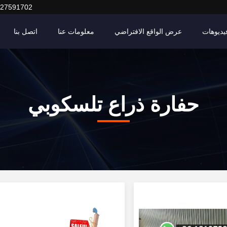
127591702
يديوهات
عرض الواقع الافتراضي
معلومات عنا
اتصل بنا
حفارة ذراع تلسكوبي