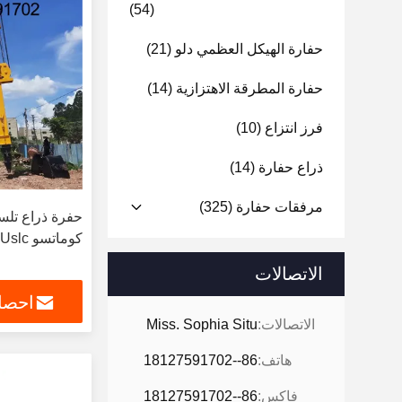
(54)
حفارة الهيكل العظمي دلو
(21)
حفارة المطرقة الاهتزازية
(14)
فرز انتزاع
(10)
ذراع حفارة
(14)
مرفقات حفارة
(325)
كوماتسو PC228 Uslc
الاتصالات
احصل
الاتصالات:
Miss. Sophia Situ
هاتف:
86--18127591702
فاكس:
86--18127591702