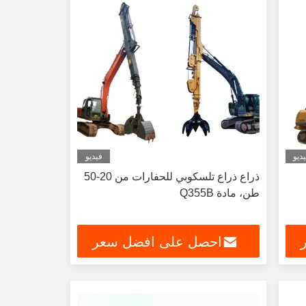
ديو
فيديو
ذراع ذراع تلسكوبي للحفارات من 20-50
طن، مادة Q355B
احصل على افضل سعر