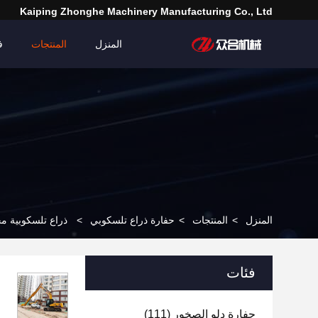
Kaiping Zhonghe Machinery Manufacturing Co., Ltd
المنزل
المنتجات
ف
المنزل
>
المنتجات
>
حفارة ذراع تلسكوبي
>
ذراع تلسكوبية محترفة للحفر 12M 14M
فئات
حفارة دلو الصخور
(111)