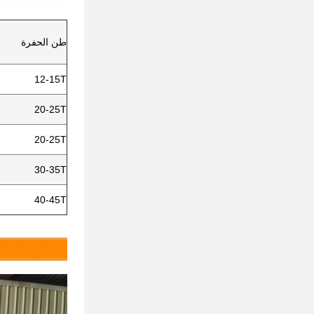
طن الحفرة
12-15T
20-25T
20-25T
30-35T
40-45T