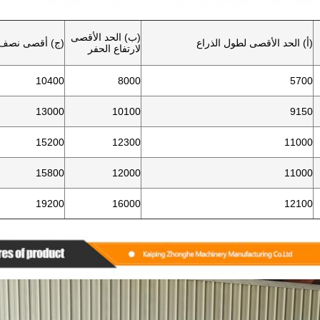
(ب) الحد الأقصى
(أ) الحد الأقصى لطول الذراع
(ج) أقصى نصف ق
لارتفاع الحفر
10400
8000
5700
13000
10100
9150
15200
12300
11000
15800
12000
11000
19200
16000
12100