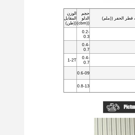
حجم
الوزن
طر الحفر ((ملم)
الدلو
المقابل
((cbm)
((طن)
0.2-
0.3
0.4-
0.7
0.4-
1-2T
0.7
0.6-09
0.8-13