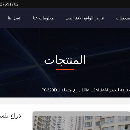
127591702
يديوهات
عرض الواقع الافتراضي
معلومات عنا
اتصل بنا
المنتجات
10M  ذراع متنقلة لـ PC320D