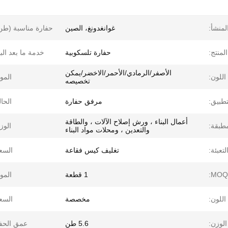
لمنشأ:
غوانغدونغ، الصين
حفارة مناسبة (طن
لمنتج:
حفارة تلسكوبية
خدمة ما بعد البي
الأصفر/الرمادي/الأحمر/الاخضر/يمكن
اللون:
الموا
تخصيصه
تطبيق:
مرفق حفارة
الحال
أعمال البناء ، ورش إصلاح الآلات ، والطاقة
مطبقة:
الوز
والتعدين ، ومحلات مواد البناء
لتعبئة:
تغليف كيس فقاعة
السع
1 قطعة
الموا
اللون:
مخصصة
السع
الوزن:
5.6 طن
عمق الحف