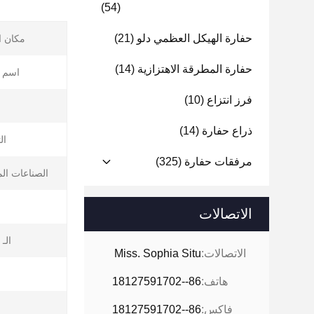
(54)
حفارة الهيكل العظمي دلو
(21)
مكان ا
حفارة المطرقة الاهتزازية
(14)
اسم ا
فرز انتزاع
(10)
ذراع حفارة
(14)
ال
مرفقات حفارة
(325)
الصناعات ال
ا
الاتصالات
الـ MOQ:
الاتصالات:
Miss. Sophia Situ
هاتف:
86--18127591702
فاكس:
86--18127591702