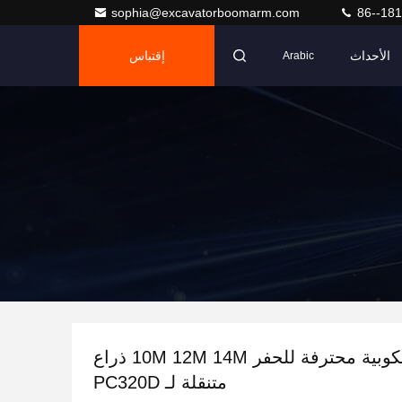
sophia@excavatorboomarm.com
86--18
الأحداث
إقتباس
Arabic
ذراع تلسكوبية محترفة للحفر 10M 12M 14M ذراع
متنقلة لـ PC320D