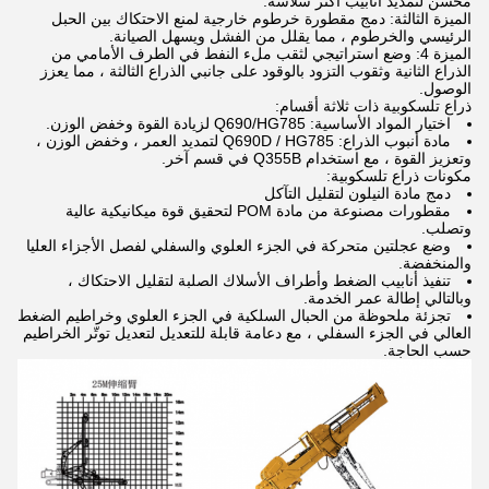
محسن لتمديد أنابيب أكثر سلاسة.
الميزة الثالثة: دمج مقطورة خرطوم خارجية لمنع الاحتكاك بين الحبل
الرئيسي والخرطوم ، مما يقلل من الفشل ويسهل الصيانة.
الميزة 4: وضع استراتيجي لثقب ملء النفط في الطرف الأمامي من
الذراع الثانية وثقوب التزود بالوقود على جانبي الذراع الثالثة ، مما يعزز
الوصول.
ذراع تلسكوبية ذات ثلاثة أقسام:
اختيار المواد الأساسية: Q690/HG785 لزيادة القوة وخفض الوزن.
مادة أنبوب الذراع: Q690D / HG785 لتمديد العمر ، وخفض الوزن ،
وتعزيز القوة ، مع استخدام Q355B في قسم آخر.
مكونات ذراع تلسكوبية:
دمج مادة النيلون لتقليل التآكل
مقطورات مصنوعة من مادة POM لتحقيق قوة ميكانيكية عالية
وتصلب.
وضع عجلتين متحركة في الجزء العلوي والسفلي لفصل الأجزاء العليا
والمنخفضة.
تنفيذ أنابيب الضغط وأطراف الأسلاك الصلبة لتقليل الاحتكاك ،
وبالتالي إطالة عمر الخدمة.
تجزئة ملحوظة من الحبال السلكية في الجزء العلوي وخراطيم الضغط
العالي في الجزء السفلي ، مع دعامة قابلة للتعديل لتعديل توتّر الخراطيم
حسب الحاجة.