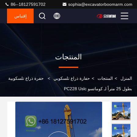
86--18127591702
sophia@excavatorboomarm.com
إقتباس
المنتجات
المنزل
>
المنتجات
>
حفارة ذراع تلسكوبي
>
حفرة ذراع تلسكوبية
بطول 25 متراً لـ كوماتسو PC228 Uslc