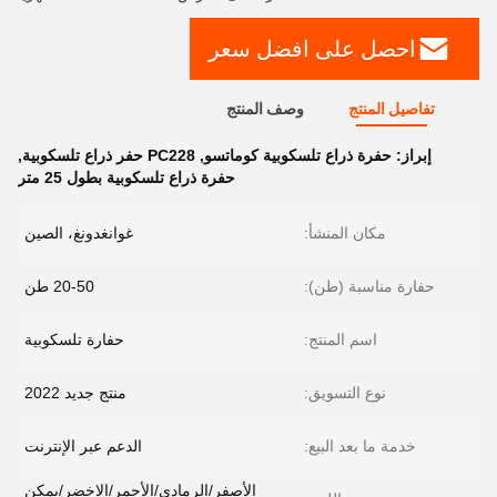
احصل على افضل سعر
تفاصيل المنتج
وصف المنتج
إبراز:
حفرة ذراع تلسكوبية كوماتسو
,
PC228 حفر ذراع تلسكوبية
,
حفرة ذراع تلسكوبية بطول 25 متر
مكان المنشأ:
غوانغدونغ، الصين
حفارة مناسبة (طن):
20-50 طن
اسم المنتج:
حفارة تلسكوبية
نوع التسويق:
منتج جديد 2022
خدمة ما بعد البيع:
الدعم عبر الإنترنت
الأصفر/الرمادي/الأحمر/الاخضر/يمكن