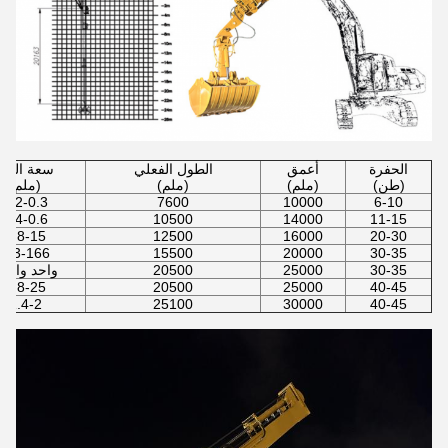
الحفرة
أعمق
الطول الفعلي
سعة الدلو
(طن)
(ملم)
(ملم)
(ملم)
0.2-0.3
7600
10000
6-10
0.4-0.6
10500
14000
11-15
0.8-15
12500
16000
20-30
1.3-166
15500
20000
30-35
30-35
25000
20500
واحد واحد4
1.8-25
20500
25000
40-45
1.4-2
25100
30000
40-45