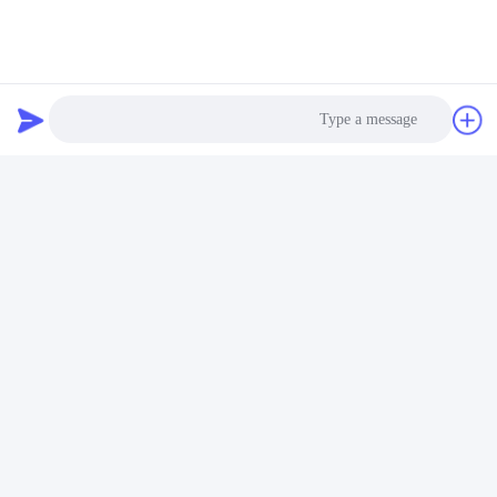
Photo
Video Call
Audio Call