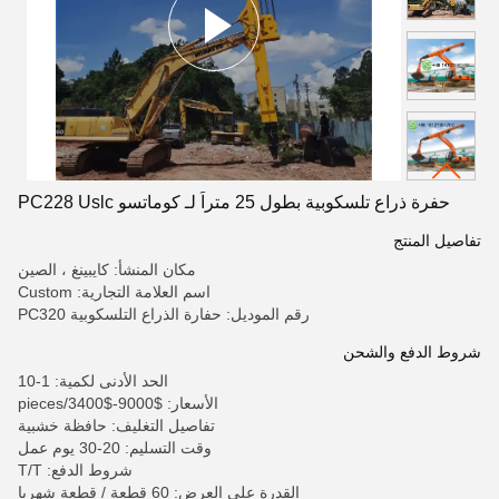
حفرة ذراع تلسكوبية بطول 25 متراً لـ كوماتسو PC228 Uslc
تفاصيل المنتج
مكان المنشأ: كايبينغ ، الصين
اسم العلامة التجارية: Custom
رقم الموديل: حفارة الذراع التلسكوبية PC320
شروط الدفع والشحن
الحد الأدنى لكمية: 1-10
الأسعار: $9000-$3400/pieces
تفاصيل التغليف: حافظة خشبية
وقت التسليم: 20-30 يوم عمل
شروط الدفع: T/T
القدرة على العرض: 60 قطعة / قطعة شهريا