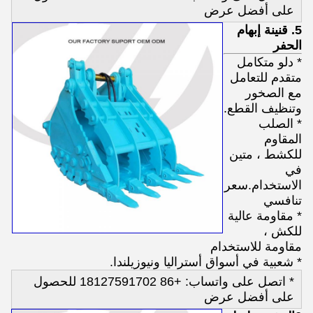
على أفضل عرض
5. قنينة إبهام
الحفر
* دلو متكامل
متقدم للتعامل
مع الصخور
وتنظيف القطع.
* الصلب
المقاوم
للكشط ، متين
في
الاستخدام.سعر
تنافسي
* مقاومة عالية
للكش ،
مقاومة للاستخدام
* شعبية في أسواق أستراليا ونيوزيلندا.
* اتصل على واتساب: +86 18127591702 للحصول
على أفضل عرض