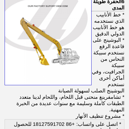
6الحفرة طويلة
المدى
* خط الأنابيب
الذي نستخدمه
هو خط الأنابيب
الدولي الدقيق
* البوشينج على
قاعدة الرفع
نستخدم سبيكة
النحاس من
سبيكة
الجرافيت، وفي
أماكن أخرى
نستخدم
البوشينج الصلب لسهولة الصيانة
* تشامفرينغ منحنى قبل اللحام، واللحام لدينا متعدد
الطبقات كاملة وسليمة مع سنوات عديدة من الخبرة
المهنية.
* مشروع تنظيف الأنهار
* اتصل على واتساب: +86 18127591702 للحصول