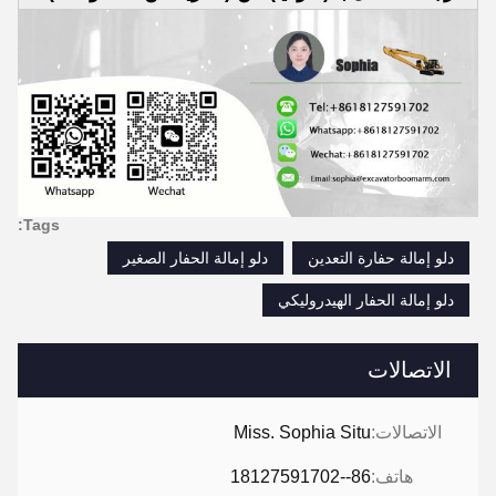
Tags:
دلو إمالة حفارة التعدين
دلو إمالة الحفار الصغير
دلو إمالة الحفار الهيدروليكي
الاتصالات
الاتصالات:
Miss. Sophia Situ
هاتف:
86--18127591702