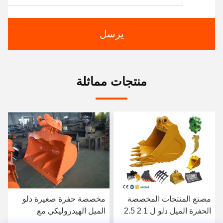
يرسل
منتجات مماثلة
مخصصة حفرة صغيرة دلو
حفرة مصغرة دلو هيدروليكي
الميل الهيدروليكي مع
منحني لـ كوبوتا 1.7 طن
1200mm عرض OEM ،
حفرة دلو هيدروليكي منحني ،