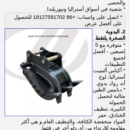
والحصى
* شعبية في أسواق أستراليا ونيوزيلندا.
* اتصل على واتساب: +86 18127591702 للحصول
على أفضل عرض
2. اليدوية
الصخرة يلتقط
* متوفرة مع 5
إصبعين - أفضل
لجميع
التطبيقات
* أكياس ألتميت
أستراليا، لوغ
أند روك يدوي
* دبابيس الطين
مثالية لتحميل
الحمولة
الكبيرة، تنظيف
الخنادق، حفر
المواد منخفضة الكثافة، والتنظيف العام.و هي أكثر
مقاومة للارتداء من أي دلو آخر في فئتها.