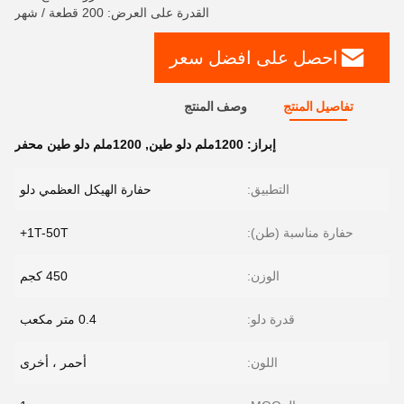
القدرة على العرض: 200 قطعة / شهر
احصل على افضل سعر
تفاصيل المنتج
وصف المنتج
إبراز:
1200ملم دلو طين
,
1200ملم دلو طين محفر
التطبيق:
حفارة الهيكل العظمي دلو
حفارة مناسبة (طن):
1T-50T+
الوزن:
450 كجم
قدرة دلو:
0.4 متر مكعب
اللون:
أحمر ، أخرى