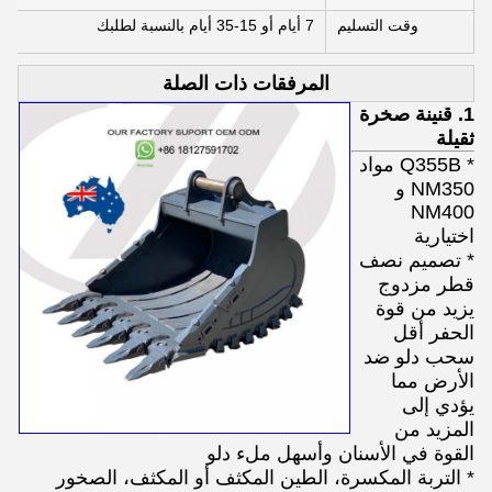
وقت التسليم
7 أيام أو 15-35 أيام بالنسبة لطلبك
المرفقات ذات الصلة
1. قنينة صخرة
ثقيلة
* Q355B مواد
NM350 و
NM400
اختيارية
* تصميم نصف
قطر مزدوج
يزيد من قوة
الحفر أقل
سحب دلو ضد
الأرض مما
يؤدي إلى
المزيد من
القوة في الأسنان وأسهل ملء دلو
* التربة المكسرة، الطين المكثف أو المكثف، الصخور