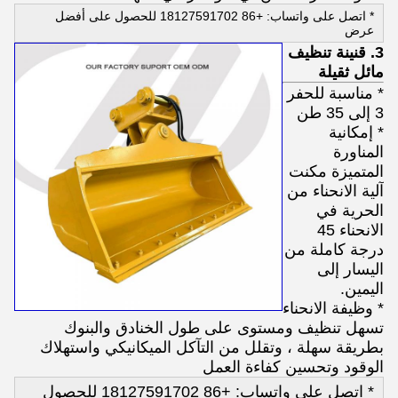
* اتصل على واتساب: +86 18127591702 للحصول على أفضل
عرض
3. قنينة تنظيف
مائل ثقيلة
* مناسبة للحفر
3 إلى 35 طن
* إمكانية
المناورة
المتميزة مكنت
آلية الانحناء من
الحرية في
الانحناء 45
درجة كاملة من
اليسار إلى
اليمين.
* وظيفة الانحناء
تسهل تنظيف ومستوى على طول الخنادق والبنوك
بطريقة سهلة ، وتقلل من التآكل الميكانيكي واستهلاك
الوقود وتحسين كفاءة العمل
* اتصل على واتساب: +86 18127591702 للحصول