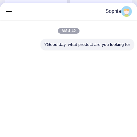
حفرة دلو الميل
مرفقات الحفرة
Sophia
احصل على افضل سعر
احصل على افضل سعر
4:42 AM
Good day, what product are you looking for?
Kaiping Zhonghe Machinery Manufacturing
Co., Ltd
sophia@excavatorboomarm.com
86--18127591702
منطقة كوزهانهو الجديدة ، مدينة كايبينغ ، مدينة جيانغمن ،
مقاطعة قوانغدونغ ، الصين