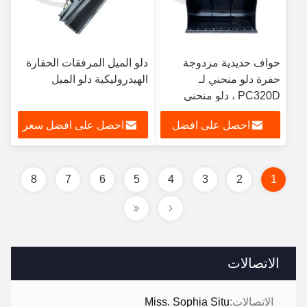
حواف حديدية مزدوجة
دلو الميل المرفقات الحفارة
حفرة دلو منحني لـ
الهيدروليكية دلو الميل
PC320D ، دلو منحني
للخندق
احصل على افضل
احصل على افضل سعر
سعر
8
7
6
5
4
3
2
1
الاتصالات
الاتصالات:
Miss. Sophia Situ