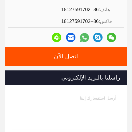
هاتف:
86--18127591702
فاكس:
86--18127591702
اتصل الآن
راسلنا بالبريد الإلكتروني