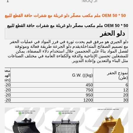
الـ MOQ:
1
OEM 50 * 50 ملم مكعب مصغّر دلو غربلة مع شفرات حافة القطع للبيع
OEM 50 * 50 ملم مكعب مصغّر دلو غربلة مع شفرات حافة القطع للبيع
دلو الحفر
دلو الجيري هو مرفق قيم يحدث ثورة في فرز المواد في عمليات الحفر
مع تصميم الصفائح المتداخلةيقدم دلو الجرعة طريقة فعالة وموثوقة
لفصل المواد بناءً على الحجممن خلال استخدام دلاء المصفاة، يمكن
للمشغلين تحسين الإنتاجية والدقة والكفاءة العامة في مختلف الصناعات
مثل البناء والتعدين وإعادة التدوير.
معدل ت
نموذج الحفر
G.W. (((kg)
الهيدر
(طن)
(L/min)
10-20
450
6
10-20
750
12
10-20
950
20
10-20
1200
30