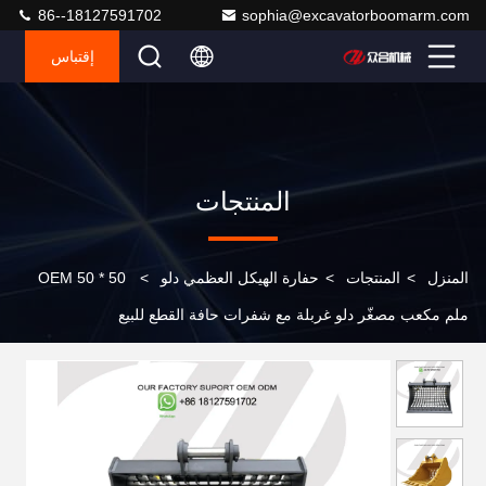
86--18127591702
sophia@excavatorboomarm.com
إقتباس
المنتجات
المنزل
>
المنتجات
>
حفارة الهيكل العظمي دلو
>
OEM 50 * 50
ملم مكعب مصغّر دلو غربلة مع شفرات حافة القطع للبيع