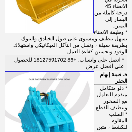
الانحناء 45
درجة كاملة من
اليسار إلى
اليمين.
* وظيفة الانحناء
تسهل تنظيف ومستوى على طول الخنادق والبنوك
بطريقة سهلة ، وتقلل من التآكل الميكانيكي واستهلاك
الوقود وتحسين كفاءة العمل
* اتصل على واتساب: +86 18127591702 للحصول
على أفضل عرض
5. قنينة إبهام
الحفر
* دلو متكامل
متقدم للتعامل
مع الصخور
وتنظيف القطع.
* الصلب
المقاوم
للكشط ، متين