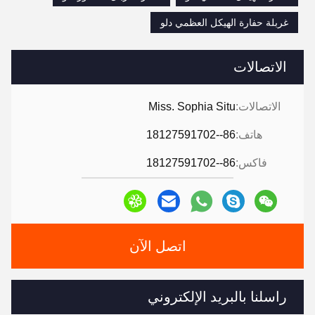
غربلة حفارة الهيكل العظمي دلو
الاتصالات
الاتصالات:
Miss. Sophia Situ
هاتف:
86--18127591702
فاكس:
86--18127591702
اتصل الآن
راسلنا بالبريد الإلكتروني