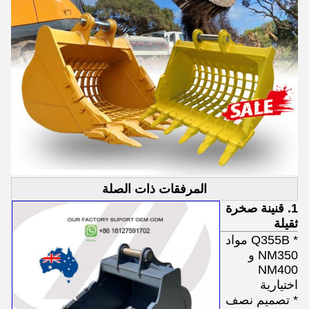
المرفقات ذات الصلة
1. قنينة صخرة
ثقيلة
* Q355B مواد
NM350 و
NM400
اختيارية
* تصميم نصف