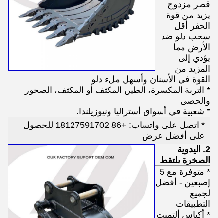
قطر مزدوج
يزيد من قوة
الحفر أقل
سحب دلو ضد
الأرض مما
يؤدي إلى
المزيد من
القوة في الأسنان وأسهل ملء دلو
* التربة المكسرة، الطين المكثف أو المكثف، الصخور
والحصى
* شعبية في أسواق أستراليا ونيوزيلندا.
* اتصل على واتساب: +86 18127591702 للحصول
على أفضل عرض
2. اليدوية
الصخرة يلتقط
* متوفرة مع 5
إصبعين - أفضل
لجميع
التطبيقات
* أكياس ألتميت