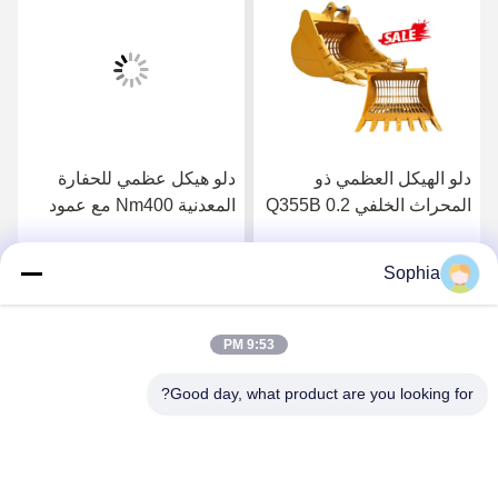
دلو الهيكل العظمي ذو
دلو هيكل عظمي للحفارة
المحراث الخلفي Q355B 0.2
المعدنية Nm400 مع عمود
متر مكعب للحفارة CX57
0.8 متر مكعب
Sophia
احصل على افضل سعر
احصل على افضل سعر
9:53 PM
Good day, what product are you looking for?
Kaiping Zhonghe Machinery Manufacturing
Co., Ltd