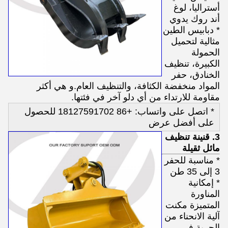
أستراليا، لوغ
أند روك يدوي
* دبابيس الطين
مثالية لتحميل
الحمولة
الكبيرة، تنظيف
الخنادق، حفر
المواد منخفضة الكثافة، والتنظيف العام.و هي أكثر
مقاومة للارتداء من أي دلو آخر في فئتها.
* اتصل على واتساب: +86 18127591702 للحصول
على أفضل عرض
3. قنينة تنظيف
مائل ثقيلة
* مناسبة للحفر
3 إلى 35 طن
* إمكانية
المناورة
المتميزة مكنت
آلية الانحناء من
الحرية في