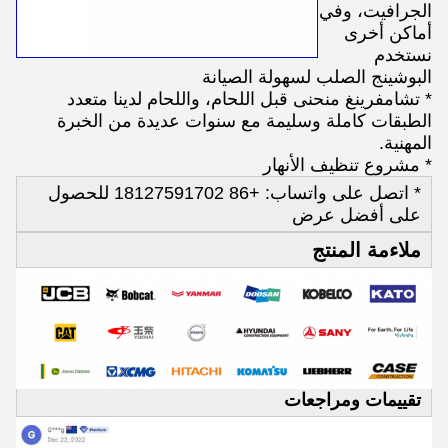
الجرافيت، وفي
أماكن أخرى
نستخدم
البوشينج الصلب لسهولة الصيانة
* تشامفرينغ منحنى قبل اللحام، واللحام لدينا متعدد
الطبقات كاملة وسليمة مع سنوات عديدة من الخبرة
المهنية.
* مشروع تنظيف الأنهار
* اتصل على واتساب: +86 18127591702 للحصول
على أفضل عرض
ملاءمة المنتج
تقييمات ومراجعات