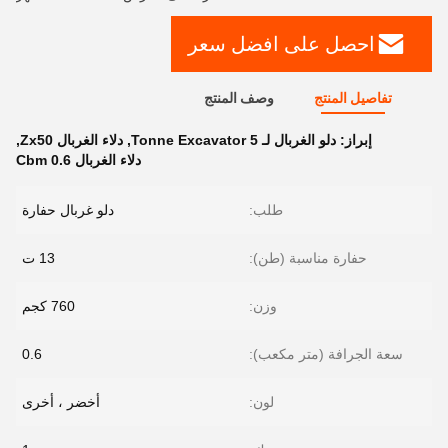
احصل على افضل سعر
تفاصيل المنتج
وصف المنتج
إبراز:
دلو الغربال لـ 5 Tonne Excavator
,
دلاء الغربال Zx50
,
دلاء الغربال 0.6 Cbm
طلب:
دلو غربال حفارة
حفارة مناسبة (طن):
13 ت
وزن:
760 كجم
سعة الجرافة (متر مكعب):
0.6
لون:
أخضر ، أخرى