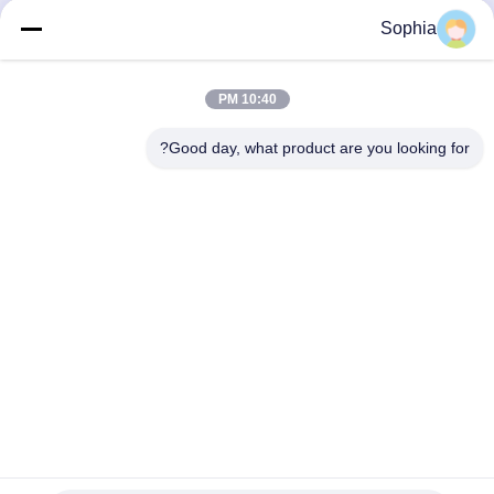
Sophia
احصل على افضل سعر
احصل على افضل سعر
10:40 PM
Good day, what product are you looking for?
Kaiping Zhonghe Machinery Manufacturing
Co., Ltd
sophia@excavatorboomarm.com
86--18127591702
منطقة كوزهانهو الجديدة ، مدينة كايبينغ ، مدينة جيانغمن ،
مقاطعة قوانغدونغ ، الصين