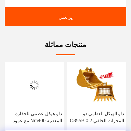
يرسل
منتجات مماثلة
دلو الهيكل العظمي ذو
دلو هيكل عظمي للحفارة
المحراث الخلفي Q355B 0.2
المعدنية Nm400 مع عمود
متر مكعب للحفارة CX57
0.8 متر مكعب