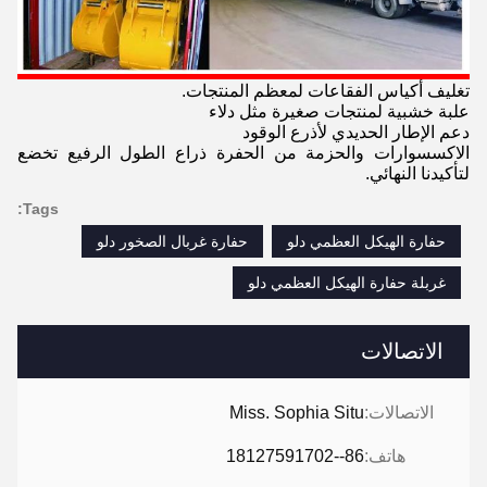
تغليف أكياس الفقاعات لمعظم المنتجات.
علبة خشبية لمنتجات صغيرة مثل دلاء
دعم الإطار الحديدي لأذرع الوقود
الاكسسوارات والحزمة من الحفرة ذراع الطول الرفيع تخضع
لتأكيدنا النهائي.
Tags:
حفارة الهيكل العظمي دلو
حفارة غربال الصخور دلو
غربلة حفارة الهيكل العظمي دلو
الاتصالات
الاتصالات:
Miss. Sophia Situ
هاتف:
86--18127591702