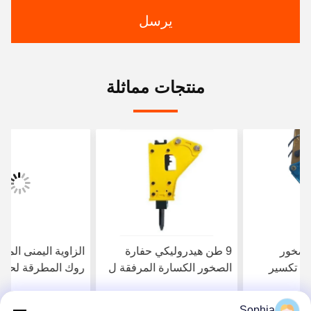
يرسل
منتجات مماثلة
9 طن هيدروليكي حفارة
الزاوية اليمنى المثلث حفارة
الصخور الكسارة المرفقة ل
روك المطرقة لحفارة صغيرة
PC60 EX60 PC308
3 طن
Sophia