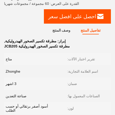
القدرة على العرض: 60 مجموعة / مجموعات شهريا
احصل على افضل سعر
تفاصيل المنتج
وصف المنتج
إبراز:
مطرقة تكسير الصخور الهيدروليكية
,
مطرقة تكسير الصخور الهيدروليكية JCB205
تقرير اختبار الآلات:
متاح
اسم العلامة التجارية:
Zhonghe
ضمان:
3 اشهر
الصناعات المعمول بها:
صناعة التعدين
أسود أصفر برتقالي أو حسب
لون:
الطلب