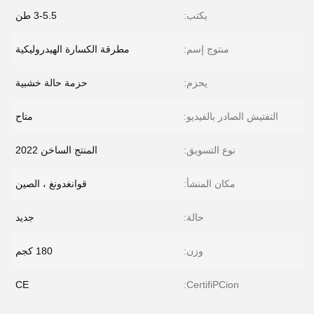
يكتب:
3-5.5 طن
منتوج إسم:
مطرقة الكسارة الهيدروليكية
يحزم:
حزمة حالة خشبية
التفتيش الصادر بالفيديو:
متاح
نوع التسويق:
المنتج الساخن 2022
مكان المنشأ:
قوانغدونغ ، الصين
حالة:
جديد
وزن:
180 كجم
CE
CertifiPCion: