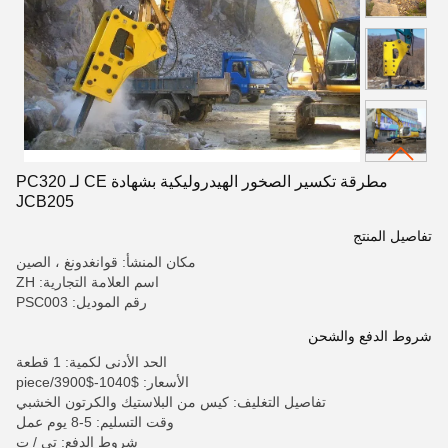
مطرقة تكسير الصخور الهيدروليكية بشهادة CE لـ PC320
JCB205
تفاصيل المنتج
مكان المنشأ: قوانغدونغ ، الصين
اسم العلامة التجارية: ZH
رقم الموديل: PSC003
شروط الدفع والشحن
الحد الأدنى لكمية: 1 قطعة
الأسعار: $1040-$3900/piece
تفاصيل التغليف: كيس من البلاستيك والكرتون الخشبي
وقت التسليم: 5-8 يوم عمل
شروط الدفع: تي / ت