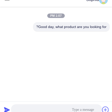
احصل على افضل سعر
احصل على افضل سعر
1:07 PM
Good day, what product are you looking for?
Kaiping Zhonghe Machinery Manufacturing
Co., Ltd
sophia@excavatorboomarm.com
86--18127591702
منطقة كوزهانهو الجديدة ، مدينة كايبينغ ، مدينة جيانغمن ،
مقاطعة قوانغدونغ ، الصين
الصين نوعية جيدة حفارة دلو الصخور المورد. حقوق النشر © 2023-
2026 excavatorrockbuckets.com . كل الحقوق محفوظة.