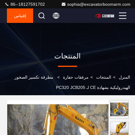
86--18127591702
sophia@excavatorboomarm.com
إقتباس
المنتجات
المنزل
>
المنتجات
>
مرفقات حفارة
>
مطرقة تكسير الصخور
الهيدروليكية بشهادة CE لـ PC320 JCB205