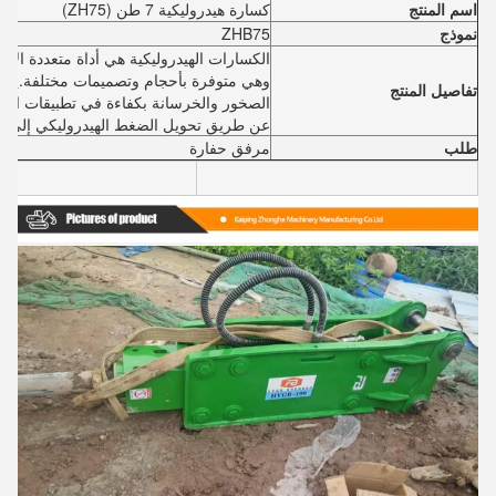
اسم المنتج
كسارة هيدروليكية 7 طن (ZH75)
نموذج
ZHB75
الكسارات الهيدروليكية هي أداة متعددة الا
وهي متوفرة بأحجام وتصميمات مختلفة.يتم ا
تفاصيل المنتج
الصخور والخرسانة بكفاءة في تطبيقات البنا
عن طريق تحويل الضغط الهيدروليكي إلى ط
طلب
مرفق حفارة