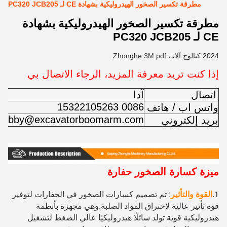
مطرقة تكسير الصخور الهيدروليكية بشهادة CE لـ PC320 JCB205
مطرقة تكسير الصخور الهيدروليكية بشهادة
CE لـ PC320 JCB205
2024 كتالوج آلات Zhonghe 3M.pdf
إذا كنت تريد معرفة المزيد، الرجاء الاتصال بي
اتصال
آدا
0086 15322105263
واتس اب / هاتف
abby@excavatorboomarm.com
بريد إلكتروني
ميزة كسارة الصخور حفارة
1.
القوة والتأثير
: تم تصميم كسارات الصخور في الحفارات لتوفير 
قوة تأثير عالية لاختراق المواد الصلبة.وهي مجهزة بأنظمة 
هيدروليكية قوية تولد سائلًا هيدروليكيًا عالي الضغط لتشغيل 