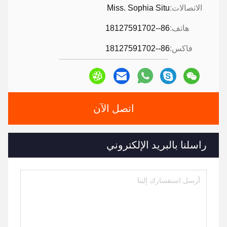
الاتصالات:
Miss. Sophia Situ
هاتف:
86--18127591702
فاكس:
86--18127591702
اتصل الآن
راسلنا بالبريد الإلكتروني