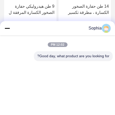
14 طن حفارة الصخور
9 طن هيدروليكي حفارة
الكسارة ، مطرقة تكسير
الصخور الكسارة المرفقة ل
هيدروليكي ل ZX70 PC130
PC60 EX60 PC308
Sophia
احصل على افضل سعر
احصل على افضل سعر
12:02 PM
Good day, what product are you looking for?
Kaiping Zhonghe Machinery Manufacturing
Co., Ltd
sophia@excavatorboomarm.com
86--18127591702
منطقة كوزهانهو الجديدة ، مدينة كايبينغ ، مدينة جيانغمن ،
مقاطعة قوانغدونغ ، الصين