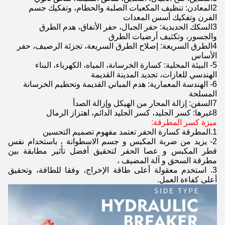
2المعادن: تنظيف المكعبات الصلبة والحطام، وتفكيك جسم
الفرن وتفكيك أسس المعدات
3السكك الحديدية: حفر الجبال، حفر الأنفاق، هدم الطرق
والجسور، وتكثيف أرضيات الطرق
4الطرق السريعة: إصلاح الطرق السريعة، تجزئة الرصيف، حفر
الأساس
5- البيئة المحلية: كسارة الخرسانة، المياه، الكهرباء، البناء
الهندسي للغازات، تجديد المدينة القديمة
6- الهندسة المعمارية: هدم المباني القديمة وتحطيم الخرسانة
المسلحة
7السفن: إزالة المحار من الهيكل وإزالة الصدأ
8غيرها: كسر الجليد، كسر الجليد الدائم، اهتزاز الرمال
ميزة كسر المطرقة:
1.المطرقة كسارة الحفر تعتمد مفهوم تصميم التحسين
2- يزيد من ضربة المكبس و جسم الاسطوانة ، باستخدام نفس
قطر المكبس و عصا الحفر لتحقيق أفضل تأثير مطابقة بين
مطرقة السحق و آلة المضيف ،
3. استخدم معقولة أعلى طاقة الإخراج، وفقا للطاقة، وتحقيق
أعلى كفاءة العمل.