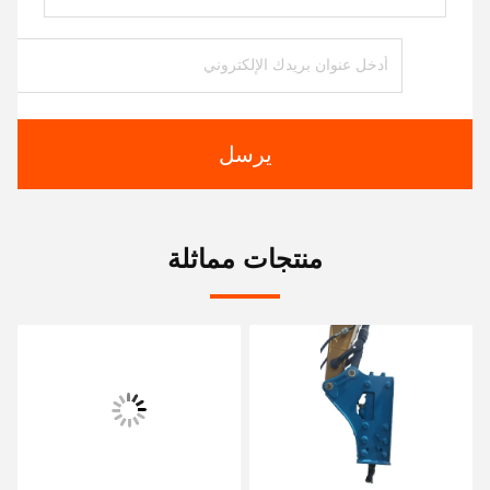
يرسل
منتجات مماثلة