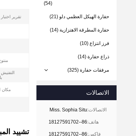
(54)
حفارة الهيكل العظمي دلو
(21)
تقرير اختبار 
حفارة المطرقة الاهتزازية
(14)
فرز انتزاع
(10)
ذراع حفارة
(14)
منتوج
مرفقات حفارة
(325)
التفتيش 
با
مكان ا
الاتصالات
الاتصالات:
Miss. Sophia Situ
هاتف:
86--18127591702
تشييد المبا
فاكس:
86--18127591702