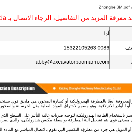
 معرفة المزيد من التفاصيل، الرجاء الاتصال بـ Ada
آدا
تف
0086 15322105263
abby@excavatorboomarm.com
معروفة أيضًا بالمطرقة الهيدروليكية أو كسارة الصخور، هي ملحق قوي يستخدم ف
 أو اللوادر الانزلاقية، وهو مصمم لاختراق المواد الصلبة مثل الخرسانة والصخ
 باستخدام الطاقة الهيدروليكية لتوجيه ضربات عالية التأثير على السطح الذي 
معدني قوي.يتم تشغيل آلية المطرقة بواسطة مكبس هيدروليكي، والذي يضرب بس
أو المويل هي جزء من مطرقة التكسير التي تقوم بالاتصال المباشر مع المادة ا