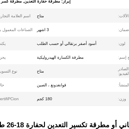
إبراز:
مطرقة حفارة التعدين
,
مطرقة كسر الحفا
الآلات:
متاح
اسم العلامة التجاري
ضمان:
3 اشهر
الصناعات المعمول به
لون:
أسود أصفر برتقالي أو حسب الطلب
يكت
 إسم:
مطرقة الكسارة الهيدروليكية
يحز
الصادر
متاح
نوع التسوي
لفيديو:
لمنشأ:
قوانغدونغ ، الصين
حال
وزن:
180 كجم
ertifiPCion:
ني أو مطرقة تكسير التعدين لحفارة 18-26 طن