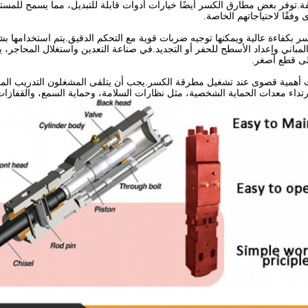
فة.توفر بعض مطارق الكسر أيضًا خيارات أدوات قابلة للتبديل، مما يسمح للمستخد
وفقًا لاحتياجاتهم الخاصة.
ر بكفاءة عالية ويمكنها توجيه ضربات قوية مع التحكم الدقيق.يتم استخدامها بشك
مباني وإعداد الأسطح للحفر أو التجديد.في صناعة التعدين واستغلال المحاجر، 
لى قطع أصغر.
ت أهمية قصوى عند تشغيل مطرقة الكسر.يجب أن يتلقى المشغلون التدريب المنا
تداء معدات الحماية الشخصية، مثل نظارات السلامة، وحماية السمع، والقفازات ا