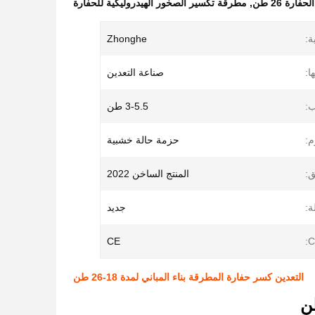
رة 26 طن
,
مطرقة تكسير الصخور الهيدروليكية للحفارة
ة:
Zhonghe
ا:
صناعة التعدين
ب:
3-5.5 طن
م:
حزمة حالة خشبية
ق:
المنتج الساخن 2022
ة:
جديد
CE
C
التعدين كسر حفارة المطرقة بناء المباني لمدة 18-26 طن