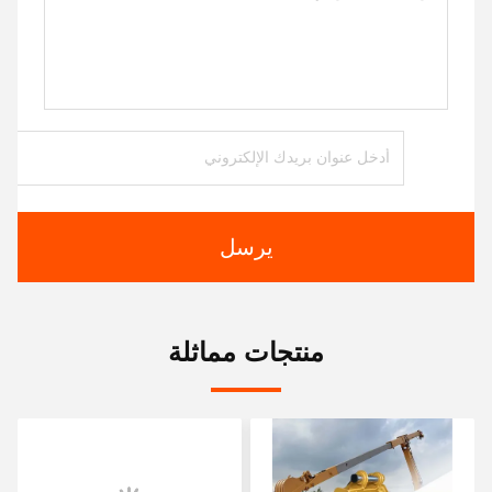
يرسل
منتجات مماثلة