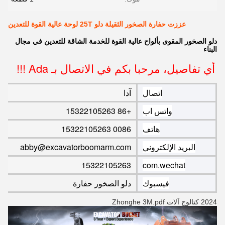
عززت حفارة الصخور الثقيلة دلو 25T لوحة عالية القوة للتعدين
دلو الصخور المقوى بألواح عالية القوة للخدمة الشاقة للتعدين في مجال
البناء
أي تفاصيل، مرحبا بكم في الاتصال بـ Ada !!!
اتصال
آدا
واتس اب
+86 15322105263
هاتف
0086 15322105263
البريد الإلكتروني
abby@excavatorboomarm.com
15322105263
com.wechat
فيسبوك
دلو الصخور حفارة
2024 كتالوج آلات Zhonghe 3M.pdf