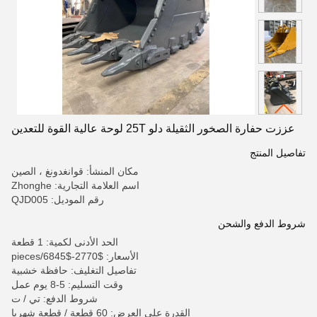
عززت حفارة الصخور الثقيلة دلو 25T لوحة عالية القوة للتعدين
تفاصيل المنتج
مكان المنشأ: قوانغدونغ ، الصين
اسم العلامة التجارية: Zhonghe
رقم الموديل: QJD005
شروط الدفع والشحن
الحد الأدنى لكمية: 1 قطعة
الأسعار: $2770-$6845/pieces
تفاصيل التغليف: حافظة خشبية
وقت التسليم: 5-8 يوم عمل
شروط الدفع: تي / ت
القدرة على العرض: 60 قطعة / قطعة شهريا