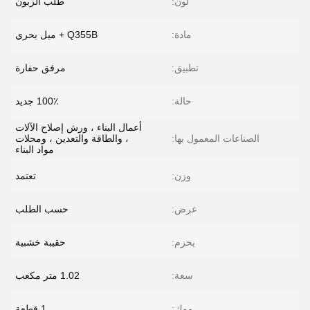
لون:
طلب الزبون
مادة:
Q355B + ميل بحري
تطبيق:
مرفق حفارة
حالة:
100٪ جديد
أعمال البناء ، ورش إصلاح الآلات
الصناعات المعمول بها:
، والطاقة والتعدين ، ومحلات
مواد البناء
وزن:
تعتمد
عرض:
حسب الطلب
يحزم:
حقيبة خشبية
سعة:
1.02 متر مكعب
موك:
1 قطعة