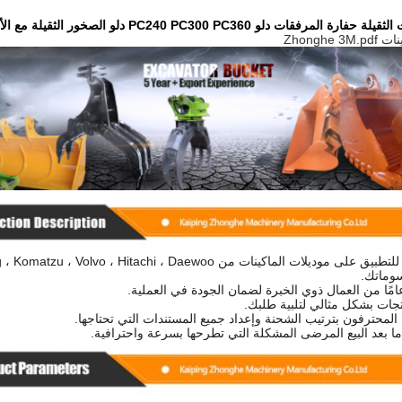
ات دلو PC240 PC300 PC360 دلو الصخور الثقيلة مع الأسنان من المصنع
سوماتك.