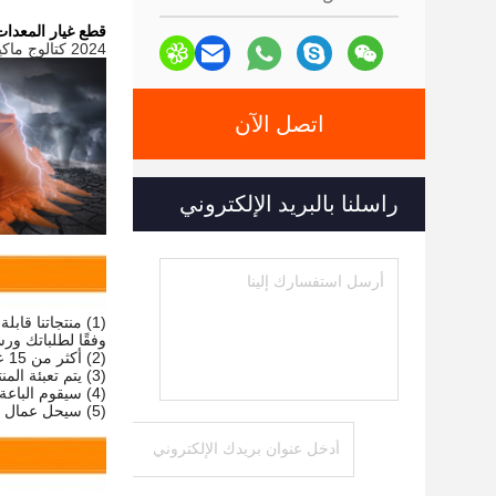
قطع غيار المعدات الثقيلة حفارة المرفق
2024 كتالوج ماكينات Zhonghe 3M.pdf
اتصل الآن
راسلنا بالبريد الإلكتروني
وفقًا لطلباتك ور
(2) أكثر من 15 عامًا من العمال ذوي الخبرة لضمان الجودة في العملية.
(3) يتم تعبئة المنتجات بشكل مثالي لتلبية طلبك.
(4) سيقوم الباعة المحترفون بترتيب الشحنة وإعداد جميع المستندات التي تحتاجها.
(5) سيحل عمال ما بعد البيع المرضى المشكلة التي تطرحها بسرعة واحترافية.