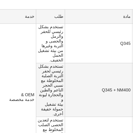
مادة
طلب
خدمة
تستخدم بشكل
رئيسي للحفر
والرمل
والحصى و
Q345
التربة وغيرها
من بيئة تشغيل
الحمل
الخفيف.
تستخدم بشكل
رئيسي لحفر
التربة الصلبة
المخلوطة مع
نسبي الحجر
Q345 + NM400
الناعم والطين
والحجارة ليونة
OEM &
و
خدمة مخصصة
بيئة تشغيل
حمولة خفيفة
أخرى.
تستخدم لتعدين
الحصى الصلب
المخلوط مع