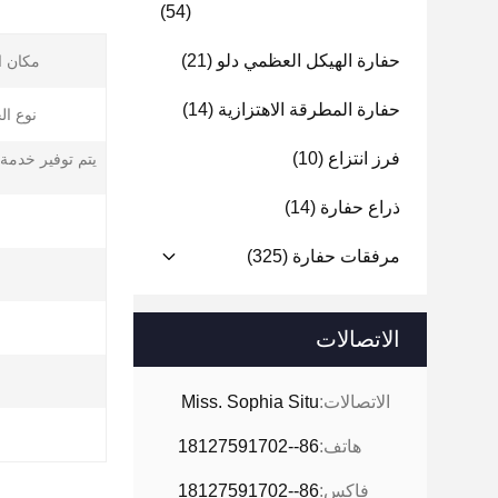
(54)
حفارة الهيكل العظمي دلو
(21)
مكان ا
حفارة المطرقة الاهتزازية
(14)
نوع ال
فرز انتزاع
(10)
يتم توفير خدمة 
ذراع حفارة
(14)
مرفقات حفارة
(325)
الاتصالات
ا
الاتصالات:
Miss. Sophia Situ
هاتف:
86--18127591702
فاكس:
86--18127591702