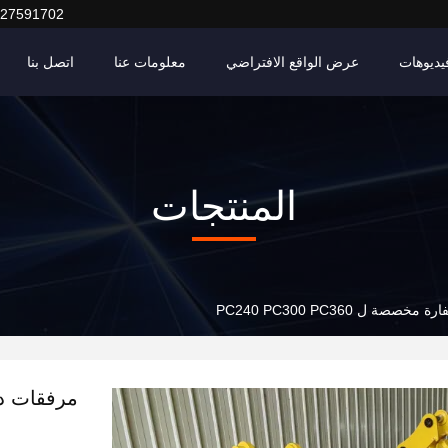
127591702
يديوهات
عرض الواقع الافتراضي
معلومات عنا
اتصل بنا
المنتجات
ة ل PC240 PC300 PC360