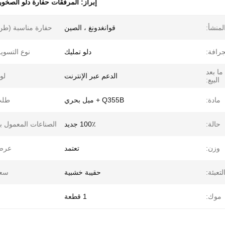
إبراز:
المرفقات حفارة دلو الصخور
لمنشأ:
قوانغدونغ ، الصين
حفارة مناسبة (طن
جرافة:
دلو تمليك
نوع التسوي
ما بعد
الدعم عبر الإنترنت
لو
البيع:
مادة:
Q355B + ميل بحري
طلب
حالة:
100٪ جديد
الصناعات المعمول به
وزن:
تعتمد
عرض
لتعبئة:
حقيبة خشبية
سعة
موك:
1 قطعة