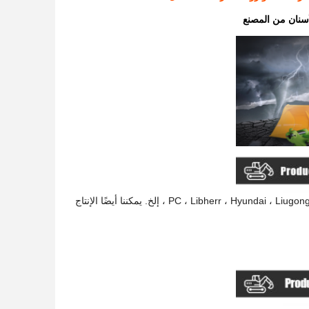
(1) منتجاتنا قابلة للتطبيق على موديلات الماكينات من PC ، Libherr ، Hyundai ، Liugong ، Komatzu ، Volvo ، Hitachi ، Daewoo ، إلخ. يمكننا أيضًا الإنتاج