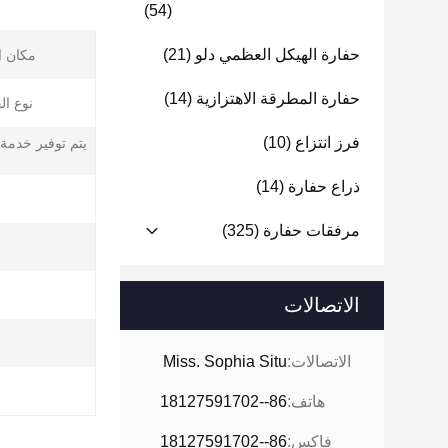
(54)
حفارة الهيكل العظمي دلو
(21)
مكان ا
حفارة المطرقة الاهتزازية
(14)
نوع ال
فرز انتزاع
(10)
يتم توفير خدمة 
ذراع حفارة
(14)
مرفقات حفارة
(325)
الاتصالات
الاتصالات:
Miss. Sophia Situ
هاتف:
86--18127591702
فاكس:
86--18127591702