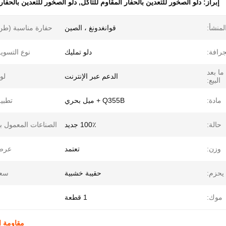
إبراز:
دلو الصخور للتعدين بالحفار المقاوم للتآكل
,
دلو الصخور للتعدين بالحفارة مقاس 5
لمنشأ:
قوانغدونغ ، الصين
حفارة مناسبة (طن
جرافة:
دلو تمليك
نوع التسوي
ما بعد
الدعم عبر الإنترنت
لو
البيع:
مادة:
Q355B + ميل بحري
تطبي
حالة:
100٪ جديد
الصناعات المعمول به
وزن:
تعتمد
عرض
يحزم:
حقيبة خشبية
سعة
موك:
1 قطعة
مقاومة التآكل