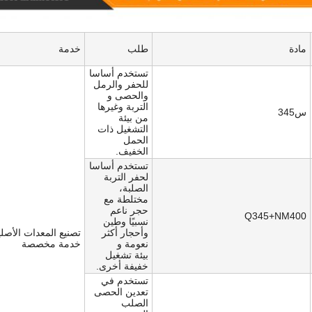
مادة
طلب
خدمة
تستخدم أساسا
للحفر والرمل
والحصى و
التربة وغيرها
س345
من بيئة
التشغيل ذات
الحمل
الخفيف.
تستخدم أساسا
لحفر التربة
الصلبة،
مختلطة مع
حجر ناعم
Q345+NM400
نسبيًا وطين
وأحجار أكثر
تصنيع المعدات الأصلي
نعومة و
خدمة مخصصة
بيئة تشغيل
خفيفة أخرى.
تستخدم في
تعدين الحصى
الصلب