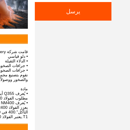
يرسل
قامت شركة Zhonghe Machinery بتصميم أربع مجموعات من الدلاء، بما في ذلك:
• دلو قياسي
• الدلاء الثقيلة
• جرافات الصخور 
• جرافات الصخور
والصخور ووصولاً 
مادة
• يُعرف Q355 أيضًا باسم A-572-50.
مطلوب الفولاذ A-572-50 لتشكيل هيكل الدلو.
• يُعرف NM400 أيضًا باسم HB400 أو AR400.
T1.يعتبر الفولاذ AR400 أقوى وأكثر مقاومة للتآكل من الفولاذ T1