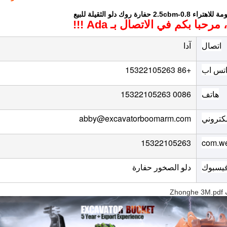
2 حفارة روك دلو الثقيلة للبيع
حبا بكم في الاتصال بـ Ada !!!
اتصال
آدا
تس اب
+86 15322105263
هاتف
0086 15322105263
إلكتروني
abby@excavatorboomarm.com
15322105263
com.w
يسبوك
دلو الصخور حفارة