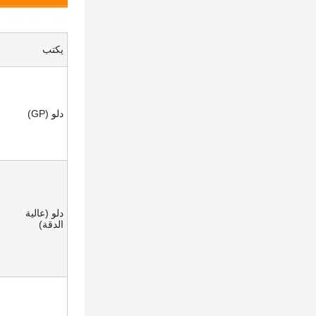
يكتب
دلو (GP)
دلو (عالية
الدقة)