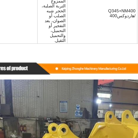
الممزوج
التربة الصلبة،
Q345+NM400
الحجر شبه
/هاردوكس400
الصلب أو
الصوان، بعد
التفجير أو
التحميل،
والتحميل
الثقيل.