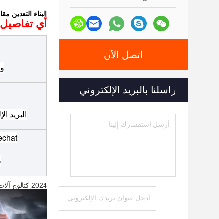
البناء التعدين مقاومة للاهتراء 0.8-.5cbm
أي تفاصيل، مر
اتصل الآن
وا
راسلنا بالبريد الإلكتروني
البريد ال
echat
ف
2024 كتالوج آلات Zhonghe 3M.pdf