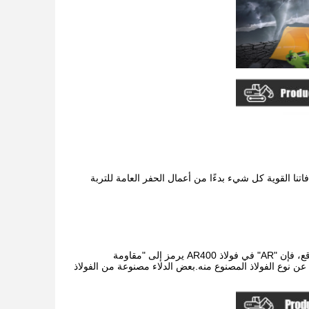
لاء لجميع أحجام الحفارات من 1 طن إلى 100 طن.تغطي جرافاتنا القوية كل شيء بدءًا من أعمال الحفر العامة للتربة
يعزز الفولاذ AR400 الموجود على جانبي الدلو من التأثير العالي ومقاومة التآكل للجرافة.في الواقع، فإن "AR" في فولاذ AR400 يرمز إلى "مقاومة
فار، فاسأل عن نوع الفولاذ المصنوع منه.بعض الدلاء مصنوعة من الفولاذ