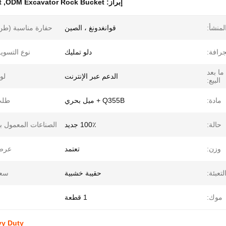
إبراز:
ODM Excavator Rock Bucket
,
t
لمنشأ:
قوانغدونغ ، الصين
حفارة مناسبة (طن
جرافة:
دلو تمليك
نوع التسوي
ما بعد
الدعم عبر الإنترنت
لو
البيع:
مادة:
Q355B + ميل بحري
طلب
حالة:
100٪ جديد
الصناعات المعمول به
وزن:
تعتمد
عرض
لتعبئة:
حقيبة خشبية
سعة
موك:
1 قطعة
eavy Duty