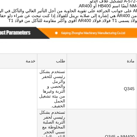
Resistant".400 من AR400 هي إشارة إلى صلابة برينل للفولاذ.إذا كنت تبحث عن ش
ى وأكثر مقاومة للتآكل من فولاذ T1
مادة
طلب
خدمة
تستخدم بشكل
رئيسي للحفر
والرمل
والحصى و
Q345
التربة وغيرها
من بيئة تشغيل
الحمل
الخفيف.
تستخدم بشكل
رئيسي لحفر
التربة الصلبة
المخلوطة مع
نسبي الحجر
Q345 + NM400
الناعم والطين