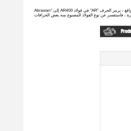
يعمل فولاذ AR400 على جوانب الجرافة على تقوية الحاوية من أجل التأثير العالي والتآكل.في الواقع ، يرمز الحرف "AR" في فولاذ AR400 إلى "Abrasian
راء دلو حفارة ، فاستفسر عن نوع الفولاذ المصنوع منه.بعض الجرافات