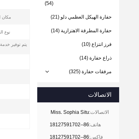
(54)
حفارة الهيكل العظمي دلو
(21)
مكان ا
حفارة المطرقة الاهتزازية
(14)
نوع ال
فرز انتزاع
(10)
يتم توفير خدمة 
ذراع حفارة
(14)
مرفقات حفارة
(325)
الاتصالات
ا
الاتصالات:
Miss. Sophia Situ
هاتف:
86--18127591702
فاكس:
86--18127591702