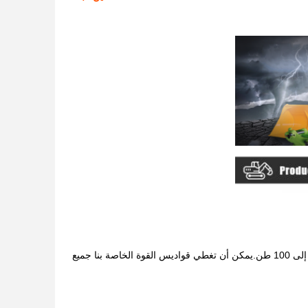
نحن ننتج مجموعة كاملة من الجرافات تتكيف مع جميع موديلات الحفارات التي تتراوح من 1 طن إلى 100 طن.يمكن أن تغطي قواديس القوة الخاصة بنا جميع