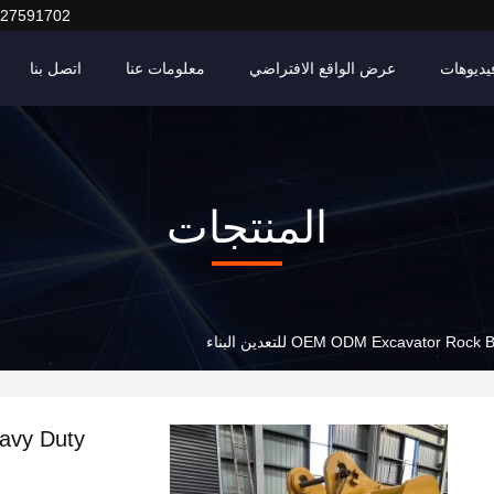
127591702
يديوهات
عرض الواقع الافتراضي
معلومات عنا
اتصل بنا
المنتجات
OEM ODM Excavator R للتعدين البناء
avy Duty