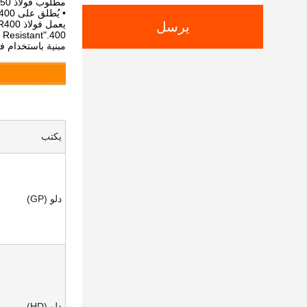
مطلوب فولاذ A-572-50 لتشكيل غلاف الدلو.
• يُطلق على NM400 أيضًا اسم HB400 أو AR400.
يرسل
مبنية باستخدام فولاذ يسمى T1 فولاذ.فولاذ AR400 أقو
يكتب
دلو (GP)
دلو (HD)