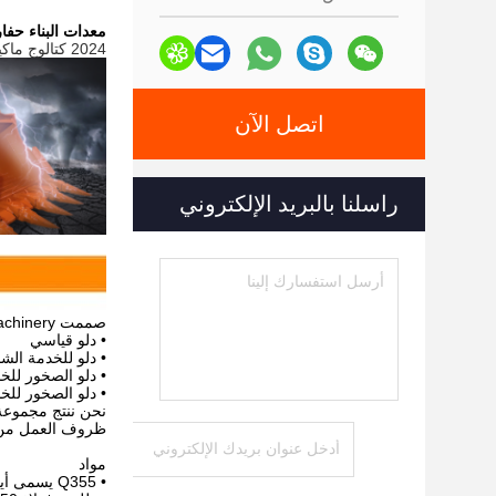
معدات البناء حفارة المر
2024 كتالوج ماكينات Zhonghe 3M.pdf
اتصل الآن
راسلنا بالبريد الإلكتروني
صممت Zhonghe Machinery أربع مجموعات من الجرافة ، بما في ذلك:
• دلو قياسي
• دلو للخدمة الش
• دلو الصخور للخ
• دلو الصخور للخ
ظروف العمل من ح
مواد
• Q355 يسمى أيضًا A-572-50.