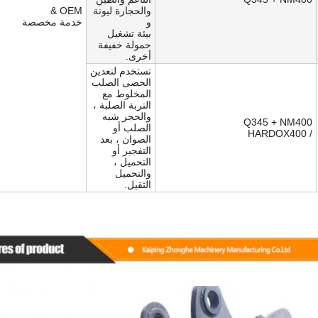
والحجارة ليونة
OEM &
و
خدمة مخصصة
بيئة تشغيل
حمولة خفيفة
أخرى.
تستخدم لتعدين
الحصى الصلب
المخلوط مع
التربة الصلبة ،
والحجر شبه
Q345 + NM400
الصلب أو
/ HARDOX400
الصوان ، بعد
التفجير أو
التحميل ،
والتحميل
الثقيل.