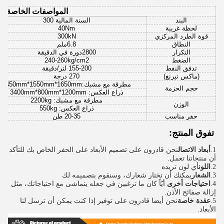
المواصفات الخاصة ب
البند
السنة المالية 300
لحظة غريبة
40Nm
قوة الطرد المركزي
300kN
النطاق
6.8ملم
التكرار
2800دورة في الدقيقة
الضغط
240-260kg/cm2
تدفق النفط
155-200 لتر/دقيقة
(ماكس تيرنغ)
270 درجة
مطرقة مع مشبك:1450mm*1550mm*1650mm
حجم الحزمة
ذراع العكس: 3400mm*800mm*1200mm
مطرقة مع مشبك: 2200kg
الوزن
ذراع العكس: 550kg
حفر مناسب
20-35 طن
تفوق المنتج:
1.
أبعاد الاتصال
نحن قادرون على تصميم الأبعاد على الحفر الخاص بك للتأكد
أن منتجاتنا تعمل.
2.
اللون
أي لون تريده
3.
الشعار
يمكنك أن تختار شعارك، وسنقوم بتصميمه لك
4.
احتياجات أخرى
‬ أيّاً كان ما ترغبين في جعله يتماشى مع احتياجاتك، مثل 
إزالة صفائح الأذن.
5.
عقدة خاصة
نحن أيضا قادرون على توفير إذا كنت يمكن أن ترسل لنا 
الأبعاد.