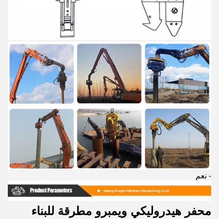
- نعم
محفر هيدروليكي ويمبرو مطرقة للبناء