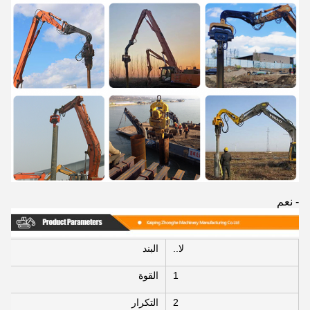
- نعم
لا..
البند
1
القوة
2
التكرار