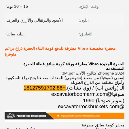
وقت الإنتاج:
15 ~ 30 يوما
اللون:
الأسود والبرتقالي والأزرق والعرف
التطبيق:
بيليه سائقا
محفرة مخصصة Vibro مطرقة للدفع كومة البناء الحفرة ذراع براعم
متوفرة
الحفرة الجديدة Vibro مطرقة ورقة كومة سائق غطاء للحفرة
المستخدمة
2024 Zhonghe كتالوج الآلات 3M.pdf
إسمي (صوفيا) من مصنع (تشونغهي) للمعدات مصنعنا ينتج ذراع تلسكوبية
وأنواع مختلفة من الذراع الطويلة
الـ (واتس اب) / (وي تشات):
+86 18127591702
صوفيا@excavatorboomarm.com
(سوبر صوفيا) 1990
@excavatorrockbuckets.com
محفر كومة سائق مطرقة