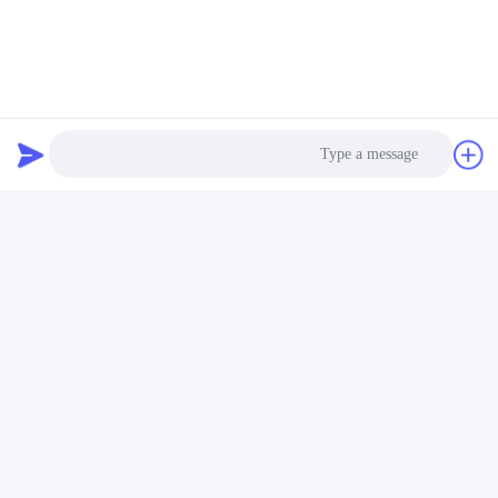
Photo
Video Call
Audio Call