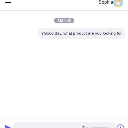
Sophia
1. نقوم بتعبئة المنتجات بالبليت أو العلبة الصالحة للإبحار.
4:48 AM
2. وقت التسليم السريع: 5-7 أيام لكمية صغيرة ، و 20-30 يوما لكمية
الحاوية.
Good day, what product are you looking for?
3. لدينا فريق متخصص في تعبئة وتحميل الحاويات ، لديهم خبرة غنية ،
ويمكن تحميل منتجات الكمية القصوى ، والتي يمكن أن تساعد العميل
على توفير الشحن البحري.
البليت القياسي الدولي أو حالة الخشب.
1. يمكن لواحد 20GP تحميل حوالي 12-14 قطعة 1.0m3 أو 1.2m3 دلاء
للحفارة 20 طن (العرض أقل من 42 بوصة)
2. يمكن لواحد 40HC تحميل حوالي 26-28 قطعة 1.0m3 أو 1.2m3 دلاء
للحفارة 20ton ؛
3. يمكن تحميل 20GP حوالي 8 قطع دلاء 1.6m3 للحفارة 30 طن.
4. يمكن لواحد 40HC تحميل حوالي 16 قطعة دلاء 1.6m3 للحفارة 30
طن.