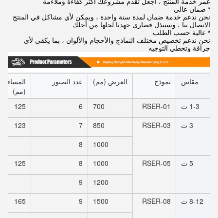
عمر خدمة المنتج ، اجعل تقدم مشروعك أكثر كفاءة وملاءمة
* ضمان عالي
نحن ندعم خدمة ضمان لمدة سنة واحدة ، ويمكن لأي مشاكل في المنتج
الاتصال بنا ، وسنبذل قصارى جهدنا لحلها من أجلك
* عالية حسب الطلب
نحن ندعم تخصيص مختلف النماذج والأحجام والألوان ، بما يكفي لأي
جرافة وتخطي التوجيه
مقاس
نموذج
العرض (مم)
عدد الصنور
المسافة ب
(مم)
1-3 ت
RSER-01
700
6
125
3 ت
RSER-03
850
7
123
8
1000
5 ت
RSER-05
1000
8
125
9
1200
8-12 ت
RSER-08
1500
9
165