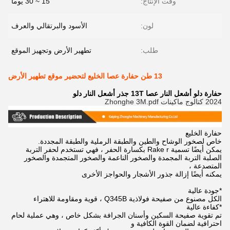
وقت الإنتاج:
15 ~ 30 يوما
لون:
الأسود والبرتقالي والعرف
طلب:
تطهير الأرض وتجهيز الموقع
13 طن حفارة عصا الخليع لتحضير موقع تطهير الأرض
حفارة دلو أشعل النار عصا 13T جذر أشعل النار دلو
2024 كتالوج ماكينات Zhonghe 3M.pdf
حفارة الخليع
خاص لصخور الوشاح والطين والطبقة الرملية والطبقة المجددة.
يمكن أيضًا تسمية Rake r بكسارة الحفر ، فهي تستخدم لحفر التربة
الصلبة التربة المجمدة والصخور الناعمة والصخور المتجمدة والصخور
المتصدعة ،
يمكنه أيضًا إزالة جذور الأشجار والحواجز الأخرى
*جودة عالية
الكل مصنوع من صفيحة فولاذية Q345B ، قوية ومقاومة للاهتراء
*كفاءة عالية
تم تقوية صفيحة السكين وأسنان الجرافة بشكل خاص ، وهي عملية لحام
احترافية لضمان القوة الكافية و