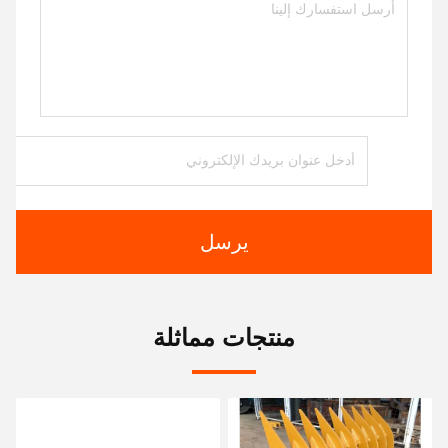
يرسل
منتجات مماثلة