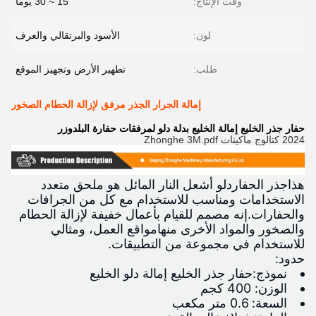
وقت الإنتاج:
15 ~ 30 يوما
لون:
الأسود والبرتقالي والعرف
طلب:
تطهير الأرض وتجهيز الموقع
إمالة الجرار الجذر مرفق لإزالة الحطام الصخور
حفار جذر الخليع إمالة الخليع بدلة دلو لمرفقات حفارة البلدوزر
2024 كتالوج ماكينات Zhonghe 3M.pdf
هذا
جذر الحفار
دلو أشعل النار المائل هو ملحق متعدد
الاستخدامات ومناسب للاستخدام مع كل من الجرافات
والحفارات.إنه مصمم للقيام بأعمال خفيفة لإزالة الحطام
والصخور والمواد الأخرى منها
مواقع العمل
، ومثالي
للاستخدام في مجموعة من التطبيقات.
حدود:
نموذج:
حفار جذر الخليع إمالة دلو الخليع
الوزن: 400 كجم
السعة: 0.6 متر مكعب