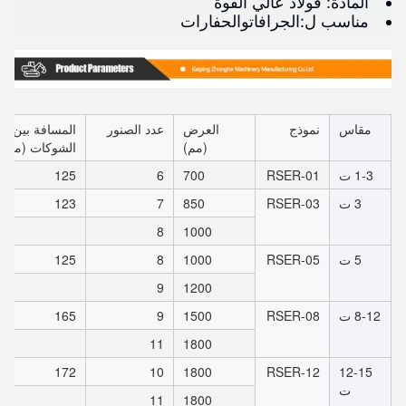
المادة: فولاذ عالي القوة
مناسب ل:
الجرافات
والحفارات
مقاس
نموذج
العرض
عدد الصنور
المسافة بين
(مم)
الشوكات (مم)
1-3 ت
RSER-01
700
6
125
3 ت
RSER-03
850
7
123
8
1000
5 ت
RSER-05
1000
8
125
9
1200
8-12 ت
RSER-08
1500
9
165
11
1800
172
10
1800
RSER-12
12-15
ت
11
1800