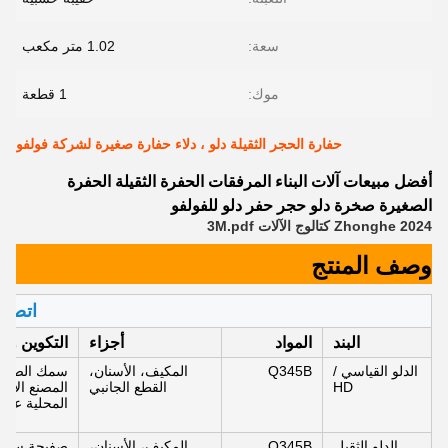
سعة:
1.02 متر مكعب
موك:
1 قطعة
حفارة الحجر الثقيلة دلو ، دلاء حفارة صغيرة لشركة فولفو
أفضل مبيعات آلات البناء المرفقات الحفرة الثقيلة الحفرة
الصغيرة صخرة دلو حجر حفر دلو للفولفو
2024 Zhonghe كتالوج الآلات 3M.pdf
وصف المنتج
اتصل 
البند
المواد
أجزاء
التكوين وال
الدلو القياسي /
Q345B
المكيف، الأسنان،
سمك الصفيحة
HD
القطع الجانبي
المصنع الأص
المحلية عالي
الدلو الثقيل
Q345B
المكيف، الأسنان،
صفيحة سميك