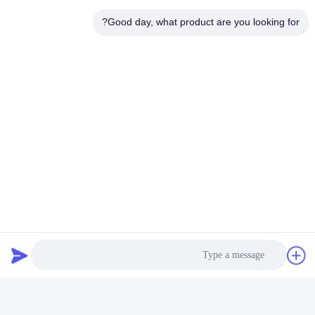
دلو حفر الصخور حسب الطلب
Good day, what product are you looking for?
الاتصالات
الاتصالات:
Miss. Sophia Situ
هاتف:
86--18127591702
فاكس:
86--18127591702
اتصل الآن
راسلنا بالبريد الإلكتروني