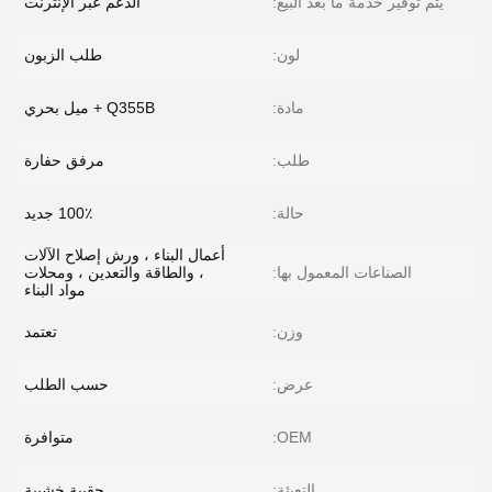
يتم توفير خدمة ما بعد البيع:
الدعم عبر الإنترنت
لون:
طلب الزبون
مادة:
Q355B + ميل بحري
طلب:
مرفق حفارة
حالة:
100٪ جديد
أعمال البناء ، ورش إصلاح الآلات
الصناعات المعمول بها:
، والطاقة والتعدين ، ومحلات
مواد البناء
وزن:
تعتمد
عرض:
حسب الطلب
OEM:
متوافرة
التعبئة:
حقيبة خشبية