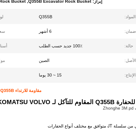
إبراز:
Q355B Excavator Rock Bucket
,
 Rock Bucket
المواد:
Q355B
لو
ضمان:
6 أشهر
سعة
حالة:
100٪ جديد حسب الطلب
أسنا
لأصل:
الصين
موك
إنتاج:
15 ~ 30 يوما
مقاومة للارتداء Q355B حفر الدلو الصخري للثعابين كوماتسو فولفو للدبل التلسكوبي
SNAY KOMATSU VOL للغطاس التلسكوبي
افق مع مختلف أنواع الحفارات