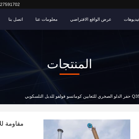
127591702
يديوهات
عرض الواقع الافتراضي
معلومات عنا
اتصل بنا
المنتجات