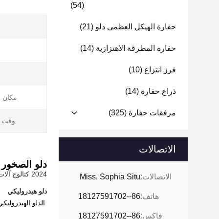
(54)
حفارة الهيكل العظمي دلو
(21)
حفارة المطرقة الاهتزازية
(14)
فرز انتزاع
(10)
ذراع حفارة
(14)
مكان ا
مرفقات حفارة
(325)
وقت ال
الاتصالات
دلو الصخور للحفارة Q355B المقاوم للتآكل لـ VO
2024 كتالوج آلات Zhonghe 3M.pd
الاتصالات:
Miss. Sophia Situ
دلو هيدروليكي
هاتف:
86--18127591702
الدلو الهيدروليكي من سلسلة JT متو
فاكس:
86--18127591702