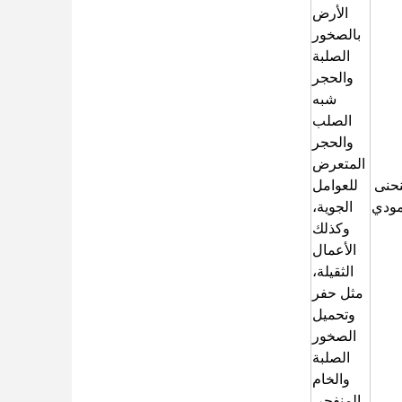
الأرض
بالصخور
الصلبة
والحجر
شبه
الصلب
والحجر
المتعرض
حنى
للعوامل
ودي
الجوية،
وكذلك
الأعمال
الثقيلة،
مثل حفر
وتحميل
الصخور
الصلبة
والخام
المنفجر.