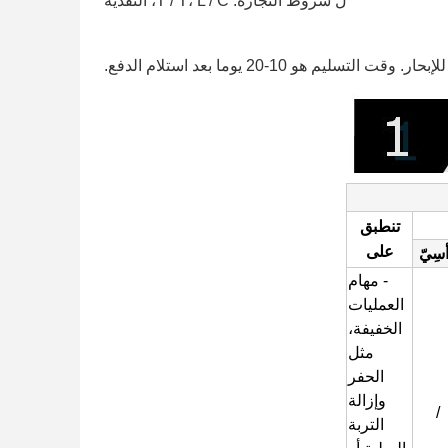
ل
شروط التجارة: T / T، L / C، النقدية
هو 10-20 يوما بعد استلام الدفع.
تنطبق
على
أسِيّ
- مهام
العمليات
الخفيفة،
مثل
الحفر
وإزالة
/
التربة