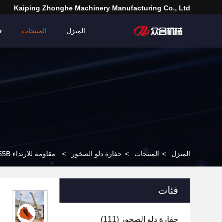
Kaiping Zhonghe Machinery Manufacturing Co., Ltd
المنزل
المنتجات
ف
المنزل
>
المنتجات
>
حفارة دلو الصخور
>
مقاومة للارتداء Q355B حفر الدلو الصخري للثعابين كوماتسو فولفو للدبل التلسكوبي
فئات
حفارة دلو الصخور
(111)