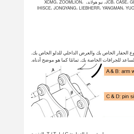
كوبيلكو، كاتو، كوبوتا، JCB، CASE، GEHL، SUNWARD، نيو هولاند، XCMG، ZOOMLION، 
وميتومو، IHISCE، JONGYANG، LIEBHERR، YANGMAN، YUCHAI YC، 
ونوع الحفار الخاص بك والعرض الداخلي للدلو الخاص بك.
 للجرافات الخاصة بك. تمامًا كما هو موضح أدناه.