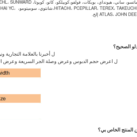
تسو، ساني، هيونداي، بوبكات، فولفو،
HITACHI، PCEPILLAR، TEREX، TAKEUCHI
شانتوي، س
ATLAS، JOHN  إلخ.
دلو الصحيح؟
ل
أخبرنا بالعلامة التجارية 
ل
اعرض حجم الدبوس وعرض وصلة الجر السريعة وعرض الساعد