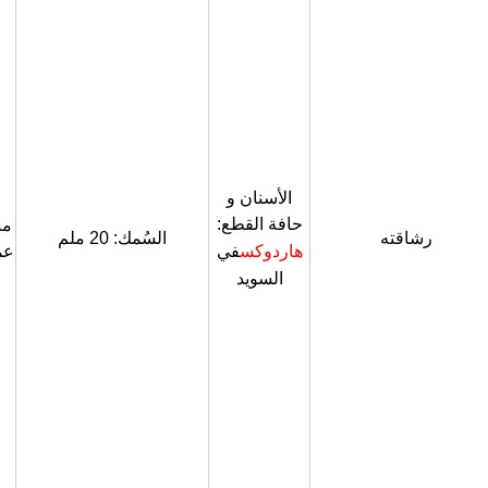
الأسنان و
حافة القطع:
من
رشاقته
السُمك: 20 ملم
هاردوكس
في
عم
السويد