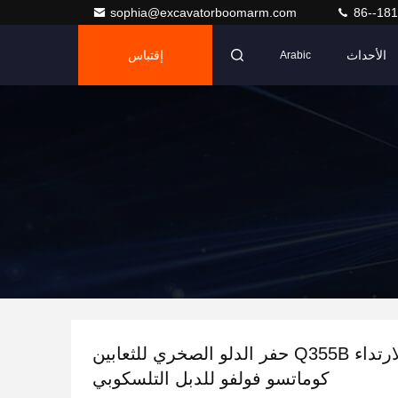
sophia@excavatorboomarm.com
86--18
الأحداث
إقتباس
Arabic
مقاومة للارتداء Q355B حفر الدلو الصخري للثعابين
كوماتسو فولفو للدبل التلسكوبي