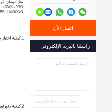
مثل دوسان، كوما
، LOVOL، YTO،
DEERE، LIUGONG
اتصل الآن
1.
كيفية اختيار 
راسلنا بالبريد الإلكتروني
2.كيفية دفع ثمن المنتج الخاص بي؟