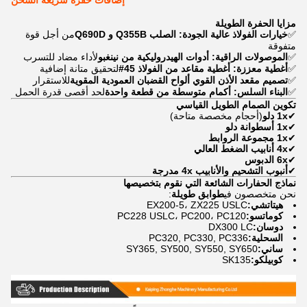
إضافات حفرة سريعة الشحن
مزايا الحفرة الطويلة
✅
خيارات الفولاذ عالية الجودة:
الصلب Q355B و Q690D
من أجل قوة
متفوقة
✅
الموصولات الراقية:
أدوات الهيدروليكية من نينغبو
لأداء مضاد للتسرب
✅
أغطية معززة:
أغطية مقاعد من الفولاذ 45#
لتحقيق متانة إضافية
✅
تصميم مقعد الأذن القوي
ألواح القضبان العمودية المقوية
للاستقرار
✅
البناء السلس:
أكمام متوسطة من قطعة واحدة
لحد أقصى قدرة الحمل
تكوين الصمام الطويل القياسي
✔
1x دلو
(أحجام مخصصة متاحة)
✔
1x أسطوانة دلو
✔
1x مجموعة الروابط
✔
4x أنابيب الضغط العالي
✔
6x الدبوس
✔
أنبوب التشحيم والأنابيب 4x مدرجة
نماذج الحفارات الشائعة التي نقوم بتخصيصها
نحن متخصصون في
طوابق طويلة
:
هيتاتشي:
EX200-5، ZX225 USLC
كوماتسو:
PC228 USLC، PC200، PC120
دوسان:
DX300 LC
السحلية:
PC320, PC330, PC336
ساني:
SY365, SY500, SY550, SY650
كوبيلكو:
SK135