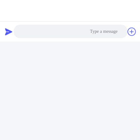
Photo
Video Call
Audio Call