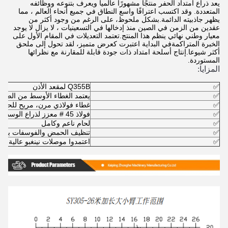
يعد ذراع امتداد الحفر منتجًا مشهورًا عالمياً ويعرف بتنوعه ووظائفه
المتعددة. وقد اكتسب اعترافًا واسع النطاق في جميع أنحاء العالم ، مما
يظهر جاذبيته الدائمة.بشكل ملحوظ، على الرغم من وجود أكثر من
عقدين من الزمن في الصين منذ إدخالها في التسعينيات ، لا يزال لا يوجد
معيار وطني نهائي ينظم هذا المنتج.تعتمد التعديلات في المقام الأول على
الخبرة المتراكمةفي البداية اعتبرت كعرض متميز، لقد تحول إلى ملحق
أكثر شيوعا.إنتاج أسلحة امتداد ذات جودة قابلة للمقارنة مع نظرائها
المستوردة.
المزايا:
✅
Q355B لمقعد الأذن
✅
يعتمد الغطاء الأوسط من الصاع
✅
غطاء فولاذي مرن، مريح للحفا
✅
فولاذ 45 # معزز لذراع الوسط
✅
لحام ناعم وكامل
✅
تنظيف الحمض والفوسفات بعد ا
✅
اعتمدوا موصلات نينغبو عالية ال