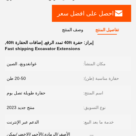
احصل على افضل سعر
تفاصيل المنتج
وصف المنتج
إبراز:
حفرة 40ft تمدد الرفع
,
إضافات الحفارة 40ft
,
Fast shipping Excavator Extensions
مكان المنشأ:
غوانغدونغ، الصين
حفارة مناسبة (طن):
20-50 طن
اسم المنتج:
حفارة طويلة تصل بوم
نوع التسويق:
منتج جديد 2023
خدمة ما بعد البيع:
الدعم عبر الإنترنت
الأصفر/الرمادي/الأحمر/الاخضر/يمكن