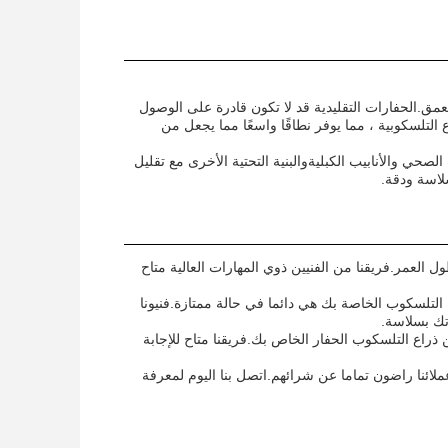
والعمق.الحفارات التقليدية قد لا تكون قادرة على الوصول
التلسكوبية ، مما يوفر نطاقًا واسعًا مما يجعل من
ي والأنابيب الكبليةوالبنية التحتية الأخرى مع تقليل
سلاسة ودقة.
ل العمر.فريقنا من الفنيين ذوي المهارات العالية متاح
لتلسكوب الخاصة بك هي دائما في حالة ممتازة.فنيونا
تك بسلاسة.
اع التلسكوب الحفار الخاص بك.فريقنا متاح للإجابة
 لضمان أن عملائنا راضون تماما عن شرائهم.اتصل بنا اليوم لمعرفة