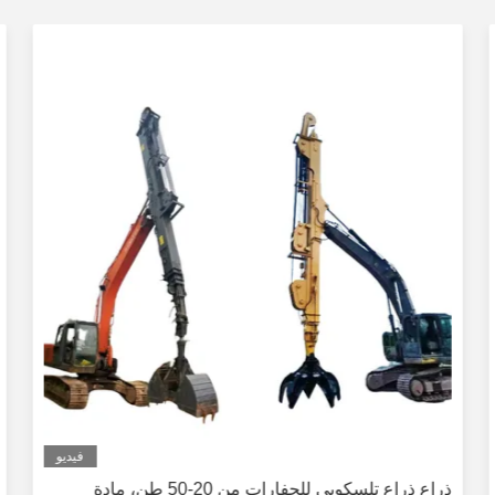
فيديو
ذراع ذراع تلسكوبي للحفارات من 20-50 طن، مادة