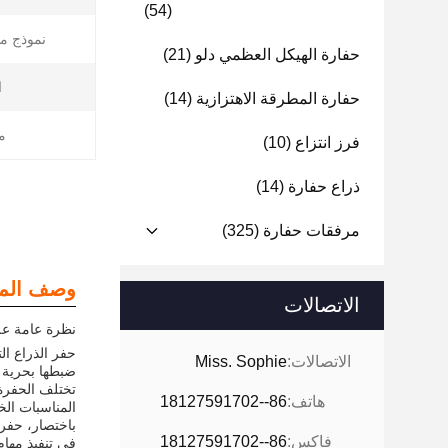
(54)
نموذج م
حفارة الهيكل العظمي دلو
(21)
ا
حفارة المطرقة الاهتزازية
(14)
م
فرز انتزاع
(10)
ذراع حفارة
(14)
مرفقات حفارة
(325)
وصف المن
الاتصالات
نظرة عامة على
حفر الذراع ال
الاتصالات:
Miss. Sophie
ضبطها بحرية ف
تختلف الحفرة 
هاتف:
86--18127591702
المناسبات الخ
باختصار، حفر 
فاكس:
86--18127591702
في تنفيذ مهام