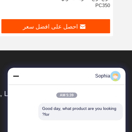
PC350
احصل على افضل سعر
Sophia
, Ltd
5:39 AM
Good day, what product are you looking 
المنتجات
for?
حفارة دلو الصخور