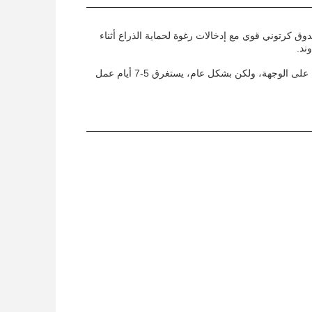
ندوق كرتوني قوي مع إدخالات رغوة لحماية الذراع أثناء
يتم شحن الذراع التلسكوبية الحفارة عن طريق ناقل الشحن. قد تختلف أوقات الشحن اعتمادا على الوجهة، ولكن بشكل عام، يستغرق 5-7 أيام عمل