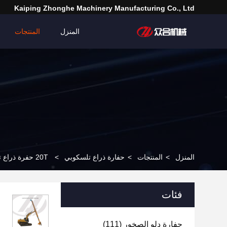
Kaiping Zhonghe Machinery Manufacturing Co., Ltd
المنزل
المنتجات
المنزل
>
المنتجات
>
حفارة ذراع تلسكوبي
>
20T حفرة ذراع تلسكوبية PC320 معدات البناء طوق لتطبيقات العمل الثقيل
فئات
حفارة دلو الصخور
(111)