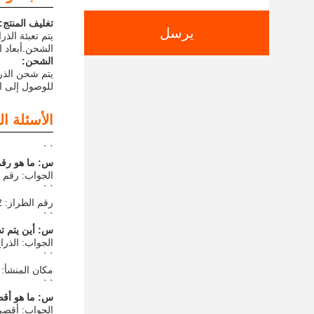
تغليف المنتج:
يرسل
يتم تعبئة الذ
الشحن.أبعاد الحزمة هي 62 بوصة من 18 بوصة من 12
الشحن:
للوصول إلى ال
الأسئلة ال
` `
س: ما هو رقم 
الجواب: رقم نموذج
` `
رقم الطراز: 18127591702
` `
س: أين يتم تص
الجواب: الذرا
` `
مكان المنشأ: 
` `
س: ما هو أقص
الجواب: أقصى ط