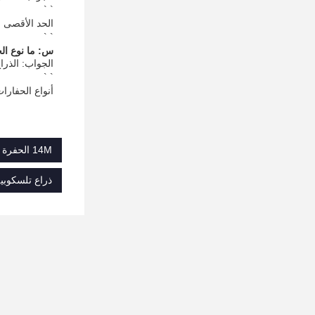
` `
الحد الأقصى للطو
` `
س: ما نوع الح
الجواب: الذراع ا
` `
أنواع الحفارات الم
14M الحفرة التلسكوبية بوم,حفرة تلسكوبية طولها 16 متر,JCB205 الحفرة التلسكوبية
ذراع تلسكوبية حفرة 20T,قط320 ذراع التلسكوبية للحف