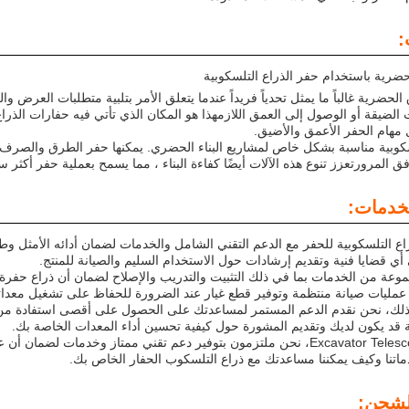
:
حضرية باستخدام حفر الذراع التلسكوبية
الحضرية غالباً ما يمثل تحدياً فريداً عندما يتعلق الأمر بتلبية متطلبات العرض 
الضيقة أو الوصول إلى العمق اللازمهذا هو المكان الذي تأتي فيه حفارات الذراع 
مهام الحفر الأعمق والأضيق.
وبية مناسبة بشكل خاص لمشاريع البناء الحضري. يمكنها حفر الطرق والصرف الصح
 المرورتعزز تنوع هذه الآلات أيضًا كفاءة البناء ، مما يسمح بعملية حفر أكثر 
لخدمات:
راع التلسكوبية للحفر مع الدعم التقني الشامل والخدمات لضمان أدائه الأمثل وطو
ي قضايا فنية وتقديم إرشادات حول الاستخدام السليم والصيانة للمنتج.
عة من الخدمات بما في ذلك التثبيت والتدريب والإصلاح لضمان أن ذراع حفرة ا
 عمليات صيانة منتظمة وتوفير قطع غيار عند الضرورة للحفاظ على تشغيل معدا
 ذلك، نحن نقدم الدعم المستمر لمساعدتك على الحصول على أقصى استفادة من ذر
 قد يكون لديك وتقديم المشورة حول كيفية تحسين أداء المعدات الخاصة بك.
في Excavator Telescopic Arm، نحن ملتزمون بتوفير دعم تقني ممتاز وخدمات
اتنا وكيف يمكننا مساعدتك مع ذراع التلسكوب الحفار الخاص بك.
الشحن: