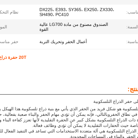
DX225، E393، SY365، EX250، ZX330،
ناسب:
نظام التحك
SH490، PC410
الصندوق مصنوع من مادة LG700 عالية
لسمة:
الموا
القوة
ناسبة:
أعمال الحفر وتحريك التربة
حفر مناسب
20T حفرة ذراع تلسكوبية PC320 معدات البناء طوق لتطبيقات العمل الثقيل
تج:
 حفر الذراع التلسكوبية
تلسكوبية هو شكل فريد من الحفر الذي يأتي مع بنية ذراع تلسكوبية.هذا الهيكل 
ي نطاق الحفروبالتالي، فإنه يمكن أن تؤدي مهام الحفر والبناء صعبة بفعالية،
ذات الذراع التلسكوبية بشكل كبير عن الحفرة التقليدية لأنها تعزز كفاءة ال
اصة حيث الحفارات التقليدية لا يمكن أن تؤدي وظائف فعالة.
الذراع التلسكوبية هي آلة متعددة الاستخدامات التي تساعد في التنفيذ الفعال ل
 الحفر والبناء في المساحات المحدودة.