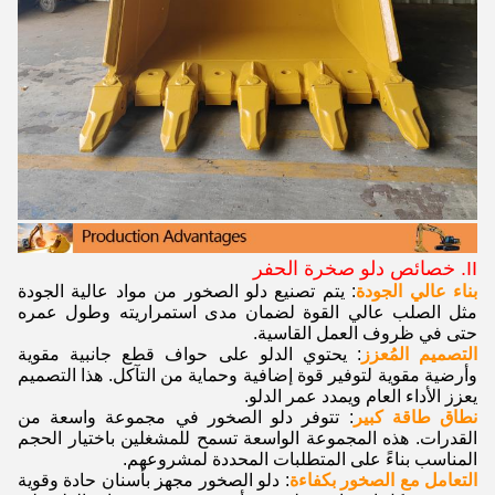
II. خصائص دلو صخرة الحفر
بناء عالي الجودة
: يتم تصنيع دلو الصخور من مواد عالية الجودة
مثل الصلب عالي القوة لضمان مدى استمراريته وطول عمره
حتى في ظروف العمل القاسية.
التصميم المُعزز
: يحتوي الدلو على حواف قطع جانبية مقوية
وأرضية مقوية لتوفير قوة إضافية وحماية من التآكل. هذا التصميم
يعزز الأداء العام ويمدد عمر الدلو.
نطاق طاقة كبير
: تتوفر دلو الصخور في مجموعة واسعة من
القدرات. هذه المجموعة الواسعة تسمح للمشغلين باختيار الحجم
المناسب بناءً على المتطلبات المحددة لمشروعهم.
التعامل مع الصخور بكفاءة
: دلو الصخور مجهز بأسنان حادة وقوية