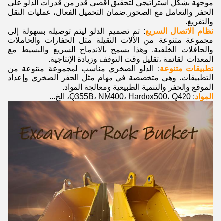
موجهة بشكل استراتيجي لتحقيق أقصى قدر من قدرات الدلو على
الحفر والتعامل مع الصخور.ضمان التحميل الفعال، عمليات النقل
والتفريغ.
نظام الاتصال السريع
: تم تصميم الدلو ليتم توصيله بسهولة إلى
مجموعة متنوعة من الآلات الثقيلة مثل الحفارات والحاملات
والحافلات الخلفية. وهذا يسمح بالاندماج السريع والبسيط مع
المعدات القائمة ،تقليل وقت التوقف وزيادة الإنتاجية.
تطبيقات متنوعة
: الدلو الصخري مناسب لمجموعة متنوعة من
التطبيقات. وهي متخصصة في مهام مثل الحفر الصخري وإعداد
الموقع والحفر والتنمية الطبيعية ومعالجة المواد.
المواد
: Q355B، NM400، Hardox500، Q420، الخ...