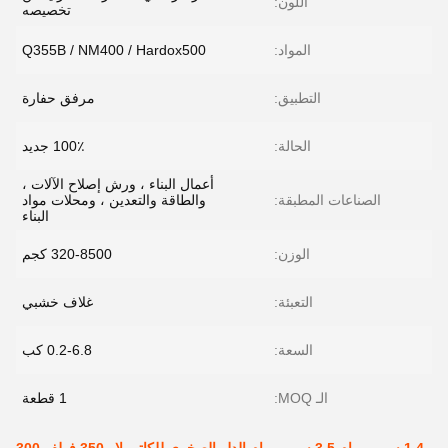
اللون:
تخصيصه
المواد:
Q355B / NM400 / Hardox500
التطبيق:
مرفق حفارة
الحالة:
100٪ جديد
أعمال البناء ، ورش إصلاح الآلات ،
الصناعات المطبقة:
والطاقة والتعدين ، ومحلات مواد
البناء
الوزن:
320-8500 كجم
التعبئة:
غلاف خشبي
السعة:
0.2-6.8 كب
الـ MOQ:
1 قطعة