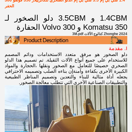
1.4 سي بي إم 3.5 سي بي إم الدلو الصخري للكاتربيلار 350 فولفو 300
الحفر
1.4CBM و 3.5CBM دلو الصخور لـ
Komatsu 350 و Volvo 300 الحفارة
2024 Zhonghe كتالوج الآلات 3M.pdf
I. مقدمة
دلو الصخور هو مرفق متعدد الاستخدامات ودائم المصمم
للاستخدام على جميع أنواع الآلات الثقيلة. تم تصميم هذا الدلو
الصخري خصيصًا للتعامل مع الصخور ونقلها ،الحجارة والمواد
الكبيرة الأخرى بكفاءة وآمنةإن بناءه الصلب وتصميمه الاحترافي
يجعله أداة مثالية للبناء والتعدين وتصميم المناظر الطبيعية
والتطبيقات الصناعية الأخرى التي تتطلب معالجة الصخور.