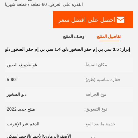
القدرة على العرض: 60 قطعة / قطعة شهريا
احصل على افضل سعر
تفاصيل المنتج
وصف المنتج
إبراز:
3.5 سي بي إم حفر الصخور دلو
,
1.4 سي بي إم حفر الصخور دلو
مكان المنشأ:
غوانغدونغ، الصين
حفارة مناسبة (طن):
5-90T
نوع الجرافة:
دلو الصخور
نوع التسويق:
منتج جديد 2022
خدمة ما بعد البيع:
الدعم عبر الإنترنت
الأصفر/الرمادي/الأحمر/الاخضر/يمكن