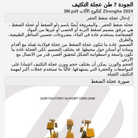
الجودة 7 طن عجلة التكثيف
2024 Zhonghe كتالوج الآلات 3M.pdf
إدخال عجلة ضغط الحفر
عجلة ضغط الحفر ، والمعروفة أيضًا باسم دلو الضغط أو عجلة الضغط ،
هي مرفق مصمم لضغط التربة أو الحصى أو غيرها من المواد
الفضفاضة.يستخدم عادة في البناء، مشروعات تحسين المناظر الطبيعية،
والطرق.
التصميم: عادة ما تتكون عجلة الضغط من عجلة فولاذية ثقيلة مع أقدام
وسادة أو أسنان حول محيطها. قد يختلف التصميم ،لكن العجلة عادة ما
تكون واسعة و أسطوانية الشكل لتحقيق أقصى قدر من الاتصال مع
الأرض.
الحجم والوزن: يمكن أن يختلف حجم ووزن عجلة التكثيف اعتمادا على
المواصفات والحفرة التي يستهدفها. غالبًا ما تستخدم عجلات أكبر لمهمة
التكثيف الثقيلة.
صورة عجلة الضغط