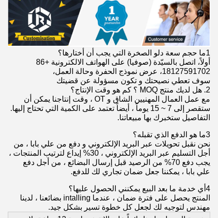
1ما حجم سعة دلو الصخرة التي يجب أن أختارها؟
أولاً، اتصل بالسيّدة (صوفيا) على الهواتف الالكترونية +86
18127591702، عرض نموذج الحفرة وحالة العمل،
سوف تعطي نصيحتك و تكون مسؤولة عن قضيتك
2. هل لديك منتج MOQ ؟ كم هو وقت الإنتاج؟
مع عمل العمال المهنيين الشاق و OT ، وقت إنتاجنا يمكن أن
ستقصر إلى 7 ~ 15 يوماً ، أيضاً تعتمد على الكمية التي تحتاج إليها.
التفاصيل ستخبرك بها مبيعاتنا.
3ما هو الدفع الذي تقبله؟
نحن نقبل تحويلات عبر البريد الإلكتروني و دفع من علي بابا ، من
أجل التسليم عبر البريد الإلكتروني ، 30% إيداع لترتيب المنتجات ،
يجب دفع 70% من الرصيد قبل إرسال البضائع ، من أجل دفع
علي بابا ، يمكننا جعل ضمان تجاري لك للدفع.
4أي خدمة ما بعد البيع يمكنني الحصول عليها؟
المنتج يحصل على فترة ضمان ، عندما intalling بضائعنا ، لدينا
مهندس لتوجيه لك لجعل كل خطوة تسير بشكل جيد.