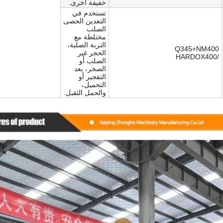
خفيفة أخرى.
تستخدم في
التعدين الحصى
الصلب
مختلطة مع
التربة الصلبة،
Q345+NM400
الحجر غير
/HARDOX400
الصلب أو
الصخر، بعد
التفجير أو
التحميل،
والحمل الثقيل.