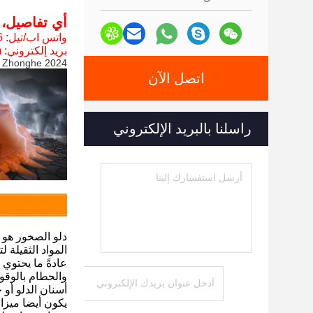
أي تفاصيل، مر
واتس اب/تيل: 0086 15322105263
بريد إلكتروني: abby@excavatorboomarm.com
2024 Zhonghe كتالوج الآلات 3M.pdf
اتصل الآن
راسلنا بالبريد الإلكتروني
دلو الصخور هو 
المواد الثقيلة 
عادةً ما يحتوي
والحطام بالوقو
أسنان الدلو أو
يكون أيضا ميزات