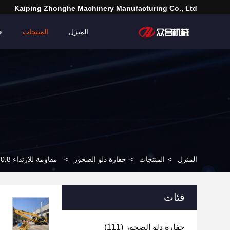
Kaiping Zhonghe Machinery Manufacturing Co., Ltd
المنزل
المنتجات
ف
المنزل
>
المنتجات
>
حفارة دلو الصخور
>
مقاومة للارتداء 0.8-6.8cbm دلو صخرة لفترة طويلة الاستخدام القط كوماتسو JCB الحفر
فئات
حفارة دلو الصخور
(111)