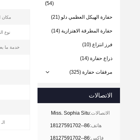
(54)
حفارة الهيكل العظمي دلو
(21)
مكان ا
حفارة المطرقة الاهتزازية
(14)
نوع ال
فرز انتزاع
(10)
خدمة ما بعد 
ذراع حفارة
(14)
مرفقات حفارة
(325)
الاتصالات
ا
الاتصالات:
Miss. Sophia Situ
الـ MOQ:
هاتف:
86--18127591702
فاكس:
86--18127591702