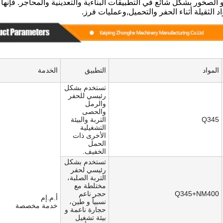
و الصخور بشكل شائع في التطبيقات البناءية والتعدينية والمحاجر. فإن
د الثقيلة أثناء الحفر والتحميل,وعمليات فرز.
المواد
التطبيق
الخدمة
تستخدم بشكل
رئيسي للحفر
والرمل
والحصى
Q345
التربة والبيئة
التشغيلية
الأخرى ذات
الحمل
الخفيف.
تستخدم بشكل
رئيسي لحفر
التربة الصلبة،
مختلطة مع
Q345+NM400
حجر ناعم
أ.م.إم
نسبياً و طين،
خدمة مخصصة
حجارة ناعمة و
بيئة تشغيل