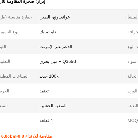
إبراز:
صخرة المقاومة للارت
لمنشأ:
غوانغدونغ، الصين
حفارة مناسبة (طن
جرافة:
دلو تمليك
نوع التسوي
البيع:
الدعم عبر الإنترنت
اللو
المواد:
Q355B + ميل بحري
التطبي
الحالة:
100٪ جديد
الصناعات المطبق
الوزن:
تعتمد
العرض
لتعبئة:
القضية الخشبية
السع
1 قطعة
مقاومة للارتداء 0.8-6.8cbm دلو صخرة لفترة طويلة الاستخدام القط كوماتسو JCB الحفر