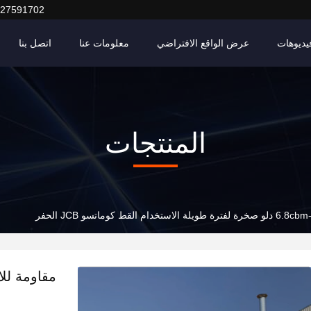
127591702
يديوهات
عرض الواقع الافتراضي
معلومات عنا
اتصل بنا
المنتجات