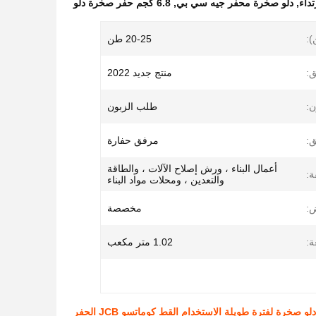
داء
,
دلو صخرة محفر جيه سي بي
,
6.8 كجم حفر صخرة دلو
):
20-25 طن
ق:
منتج جديد 2022
ن:
طلب الزبون
ق:
مرفق حفارة
أعمال البناء ، ورش إصلاح الآلات ، والطاقة
ة:
والتعدين ، ومحلات مواد البناء
:
مخصصة
ة:
1.02 متر مكعب