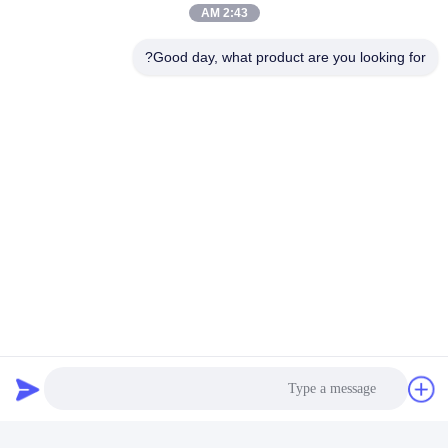
2:43 AM
Good day, what product are you looking for?
PC500 حفر حفر الصخور
ارتداء دلو الصخور الصلب
دلو 2.5cbm سعة مع Q355B
حفارة الصلب للحصول على
NM المواد للقطب التلسكوبي
حفر الصخور OEM
احصل على افضل سعر
احصل على افضل سعر
Kaiping Zhonghe Machinery Manufacturing
Co., Ltd