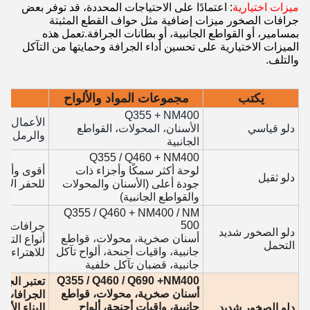
ميزات اختيارية
: اعتمادًا على الاحتياجات المحددة، قد توفر بعض
جرافات الصخور ميزات إضافية مثل حواف القطع المثبتة
بمسامير، أو القواطع الجانبية، أو بطانات الجرافة.تعمل هذه
الميزات الاختيارية على تحسين أداء الجرافة وحمايتها من التآكل
والتلف.
يكتب
مجموعات المواد والألواح
Q355 + NM400
الأعمال ال
دلو قياسي
الأسنان، المحولات، القواطع
والرمل وا
الجانبية
Q355 / Q460 + NM400
لوحة أكثر سمكًا وأجزاء ذات
دلو ثقيل
جودة أعلى (الأسنان والمحولات
للحفر الأثق
والقواطع الجانبية)
Q355 / Q460 + NM400 / NM
500
دلو الصخور شديد
أسنان صخرية، محولات، قواطع
أنواع التر
التحمل
جانبية، واقيات أجنحة، ألواح تآكل
للاهتراء ل
جانبية، قضبان تآكل خلفية
Q355 / Q460 / Q690 +NM400
أسنان صخرية، محولات، قواطع
الجرافات 
جانبية، واقيات أجنحة، ألواح
دلو الصخور شديد
البناء الأك