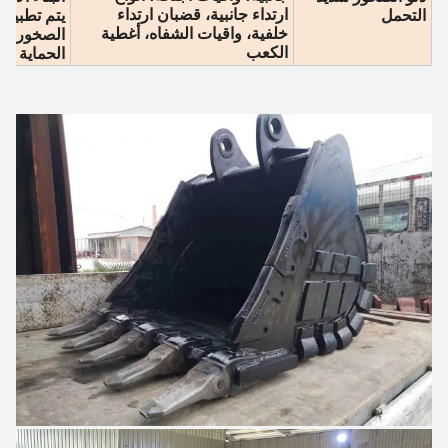
ارتداء جانبية، قضبان ارتداء
التحمل
يتم تطبيق
خلفية، واقيات الشفاه، أغطية
الصخور ال
الكعب
الحماية من