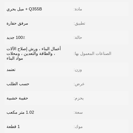
مادة:
Q355B + ميل بحري
تطبيق:
مرفق حفارة
حالة:
100٪ جديد
أعمال البناء ، ورش إصلاح الآلات
الصناعات المعمول بها:
، والطاقة والتعدين ، ومحلات
مواد البناء
وزن:
تعتمد
عرض:
حسب الطلب
يحزم:
حقيبة خشبية
سعة:
1.02 متر مكعب
موك:
1 قطعة