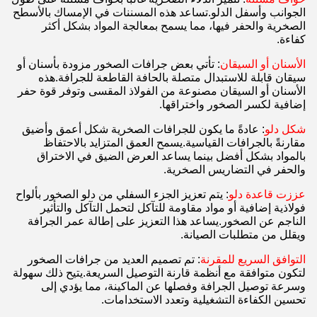
الجوانب وأسفل الدلو.تساعد هذه المسننات في الإمساك بالأسطح
الصخرية والحفر فيها، مما يسمح بمعالجة المواد بشكل أكثر
كفاءة.
الأسنان أو السيقان
: تأتي بعض جرافات الصخور مزودة بأسنان أو
سيقان قابلة للاستبدال متصلة بالحافة القاطعة للجرافة.هذه
الأسنان أو السيقان مصنوعة من الفولاذ المقسى وتوفر قوة حفر
إضافية لكسر الصخور واختراقها.
شكل دلو
: عادةً ما يكون للجرافات الصخرية شكل أعمق وأضيق
مقارنةً بالجرافات القياسية.يسمح العمق المتزايد بالاحتفاظ
بالمواد بشكل أفضل بينما يساعد العرض الضيق في الاختراق
والحفر في التضاريس الصخرية.
عززت قاعدة دلو
: يتم تعزيز الجزء السفلي من دلو الصخور بألواح
فولاذية إضافية أو مواد مقاومة للتآكل لتحمل التآكل والتأثير
الناجم عن الصخور.يساعد هذا التعزيز على إطالة عمر الجرافة
ويقلل من متطلبات الصيانة.
التوافق السريع للمقرنة
: تم تصميم العديد من جرافات الصخور
لتكون متوافقة مع أنظمة قارنة التوصيل السريعة.يتيح ذلك سهولة
وسرعة توصيل الجرافة وفصلها عن الماكينة، مما يؤدي إلى
تحسين الكفاءة التشغيلية وتعدد الاستخدامات.