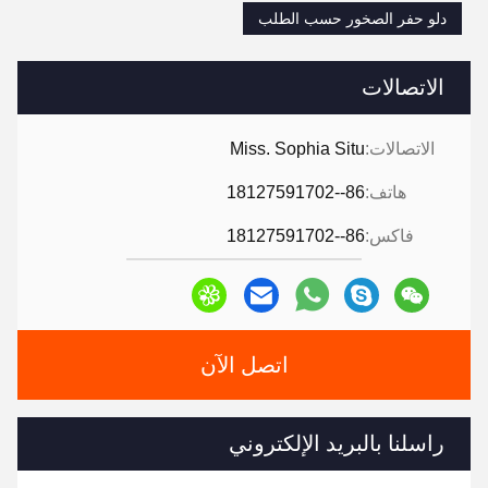
دلو حفر الصخور حسب الطلب
الاتصالات
الاتصالات:
Miss. Sophia Situ
هاتف:
86--18127591702
فاكس:
86--18127591702
اتصل الآن
راسلنا بالبريد الإلكتروني