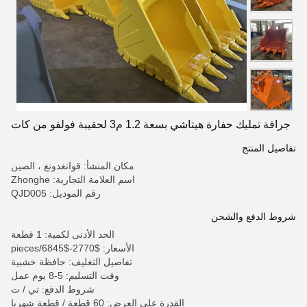
جرافة تمليك حفارة هيتاشي بسعة 1.2 م3 لحقيبة فولفو من كات
تفاصيل المنتج
مكان المنشأ: قوانغدونغ ، الصين
اسم العلامة التجارية: Zhonghe
رقم الموديل: QJD005
شروط الدفع والشحن
الحد الأدنى لكمية: 1 قطعة
الأسعار: $2770-$6845/pieces
تفاصيل التغليف: حافظة خشبية
وقت التسليم: 5-8 يوم عمل
شروط الدفع: تي / ت
القدرة على العرض: 60 قطعة / قطعة شهريا