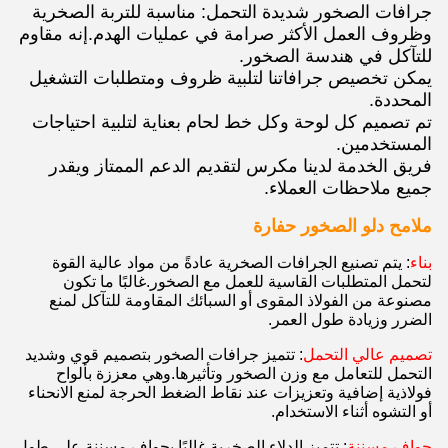
جرافات الصخور شديدة التحمل: مناسبة للتربة الصخرية
وظروف العمل الأكثر صرامة في عمليات الهدم.إنه مقاوم
للتآكل في هندسة الصخور.
يمكن تخصيص جرافاتنا لتلبية ظروف ومتطلبات التشغيل
المحددة.
تم تصميم كل لوحة وكل خط لحام بعناية لتلبية احتياجات
المستخدمين.
فريق الخدمة لدينا مكرس لتقديم الدعم الممتاز ويقدر
جميع ملاحظات العملاء.
ملامح دلو الصخور حفارة
بناء
: يتم تصنيع الجرافات الصخرية عادةً من مواد عالية القوة
لتحمل المتطلبات القاسية للعمل مع الصخور.غالبًا ما تكون
مصنوعة من الفولاذ المقوى أو السبائك المقاومة للتآكل لمنع
الضرر وزيادة طول العمر.
تصميم عالي التحمل
: تتميز جرافات الصخور بتصميم قوي وشديد
التحمل للتعامل مع وزن الصخور وتأثيرها.وهي معززة بألواح
فولاذية إضافية وتعزيزات عند نقاط الضغط الحرجة لمنع الانحناء
أو التشوه أثناء الاستخدام.
حواف مسننة
: تتميز الدلاء الصخرية غالبًا بحواف مسننة على طول