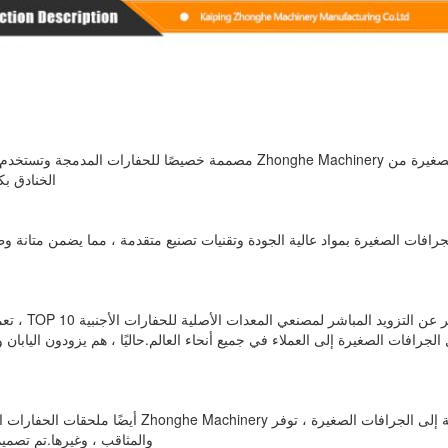
الخنادق بك
والمثاقب ، وغيرها.تم تصميم