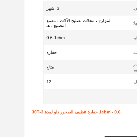
:
3 اشهر
المزارع ، محلات تصليح الآلات ، مصنع
ا:
التصنيع ، هـ
و:
0.6-1cbm
:
حفارة
در
متاح
و:
ل:
12
0.6 - 1cbm حفارة تنظيف الصخور دلو لمدة 3-30T