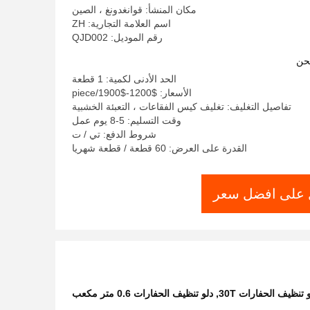
مكان المنشأ: قوانغدونغ ، الصين
اسم العلامة التجارية: ZH
رقم الموديل: QJD002
حن
الحد الأدنى لكمية: 1 قطعة
الأسعار: $1200-$1900/piece
تفاصيل التغليف: تغليف كيس الفقاعات ، التعبئة الخشبية
وقت التسليم: 5-8 يوم عمل
شروط الدفع: تي / ت
القدرة على العرض: 60 قطعة / قطعة شهريا
على افضل سعر
 تنظيف الحفارات 30T
,
دلو تنظيف الحفارات 0.6 متر مكعب