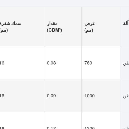
لة
عرض
مقدار
سمك شفرة
(مم)
(CBM³)
(مم)
16
0.08
760
16
0.09
1000
16
0.17
1200