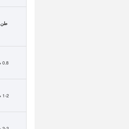
طن آ
0.8 طن
1-2 طن
2-3 طن