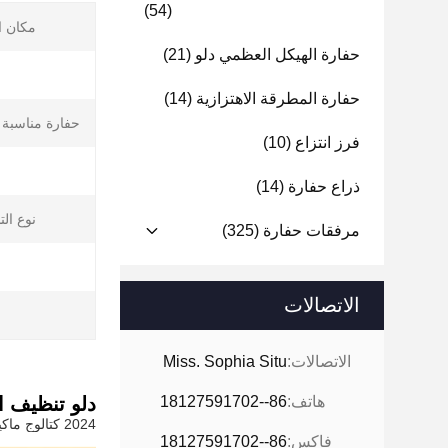
(54)
مكان ا
حفارة الهيكل العظمي دلو
(21)
حفارة المطرقة الاهتزازية
(14)
حفارة مناسبة 
فرز انتزاع
(10)
ذراع حفارة
(14)
نوع ال
مرفقات حفارة
(325)
الاتصالات
الاتصالات:
Miss. Sophia Situ
هاتف:
86--18127591702
دلو تنظيف ال
2024 كتالوج ماكينات Zhonghe 3M.pdf
فاكس:
86--18127591702