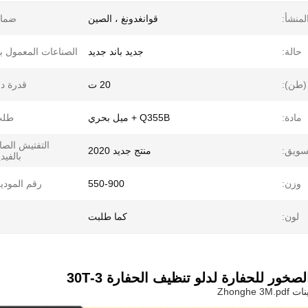
لمنشأ:
قوانغدونغ ، الصين
ضمان
حالة:
جديد باند جديد
الصناعات المعمول به
(طن):
20 ت
قدرة دل
مادة:
Q355B + ميل بحري
طلب
التفتيش الصا
تسويق:
منتج جديد 2020
بالفيدي
وزن:
550-900
رقم المودي
لون:
كما طلبت
صخور للحفارة لدلو تنظيف الحفارة 3-30T