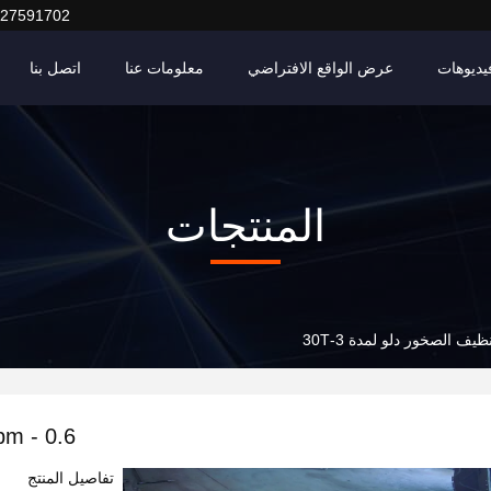
127591702
يديوهات
عرض الواقع الافتراضي
معلومات عنا
اتصل بنا
المنتجات
0.6 - 1cbm حفارة تنظيف الصخور دلو لمدة 3-30T
تفاصيل المنتج