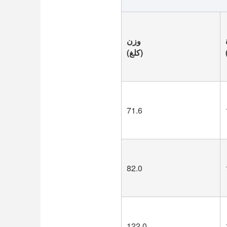
وزن
(كلغ)
71.6
82.0
122.0