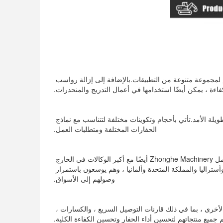
الجرافات الصغيرة من Zhonghe Machinery مصممة خصيصًا للحفارات المدمجة وتستخدم لمجموعة متنوعة من التطبيقات.بالإضافة إلى إزالة رواسب 
فاءة ، يمكن أيضًا استخدامها في أعمال التدريج والمنحدرات.
يتم تصنيع الجرافات الصغيرة بمواد عالية الجودة وتقنيات تصنيع متقدمة ، مما يضمن متانة وطويلة الأمد.تأتي بأحجام وتكوينات مختلفة لتتناسب مع نماذج 
الحفارات المختلفة ومتطلبات العمل.
بصرف النظر عن التزويد المباشر لمصنعي المعدات الأصلية للحفارات الأجنبية TOP 10 ، تعمل Zhonghe Machinery أيضًا مع أكبر الوكالات في الخارج 
لضمان وصول الجرافات الصغيرة إلى العملاء في جميع أنحاء العالم.حاليًا ، هم يزودون اليابان وأستراليا والمملكة المتحدة وألمانيا ، وهم يوسعون باستمرار 
وصولهم إلى الأسواق.
بالإضافة إلى الجرافات الصغيرة ، توفر Zhonghe Machinery أيضًا ملحقات الحفارات الأخرى ، بما في ذلك قارنات التوصيل السريع ، والكسارات ، 
 جميع منتجاتهم لتحسين أداء الحفار وتحسين الكفاءة الكلية.