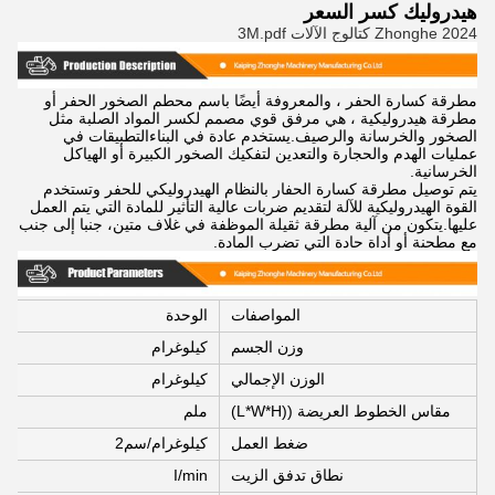
هيدروليك كسر السعر
2024 Zhonghe كتالوج الآلات 3M.pdf
مطرقة كسارة الحفر ، والمعروفة أيضًا باسم محطم الصخور الحفر أو
مطرقة هيدروليكية ، هي مرفق قوي مصمم لكسر المواد الصلبة مثل
الصخور والخرسانة والرصيف.يستخدم عادة في البناءالتطبيقات في
عمليات الهدم والحجارة والتعدين لتفكيك الصخور الكبيرة أو الهياكل
الخرسانية.
يتم توصيل مطرقة كسارة الحفار بالنظام الهيدروليكي للحفر وتستخدم
القوة الهيدروليكية للآلة لتقديم ضربات عالية التأثير للمادة التي يتم العمل
عليها.يتكون من آلية مطرقة ثقيلة الموظفة في غلاف متين، جنبا إلى جنب
مع مطحنة أو أداة حادة التي تضرب المادة.
المواصفات
الوحدة
وزن الجسم
كيلوغرام
الوزن الإجمالي
كيلوغرام
مقاس الخطوط العريضة ((L*W*H)
ملم
ضغط العمل
كيلوغرام/سم2
نطاق تدفق الزيت
I/min