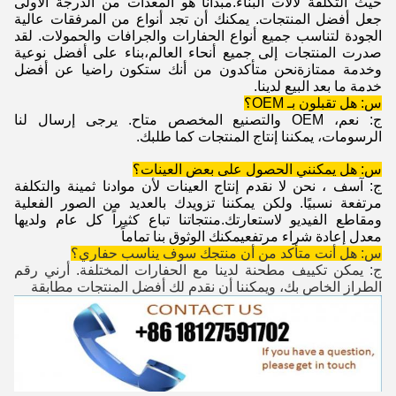
حيث التكلفة لآلات البناء.مبدأنا هو المعدات من الدرجة الأولى
جعل أفضل المنتجات. يمكنك أن تجد أنواع من المرفقات عالية
الجودة لتناسب جميع أنواع الحفارات والجرافات والحمولات. لقد
صدرت المنتجات إلى جميع أنحاء العالم،بناء على أفضل نوعية
وخدمة ممتازةنحن متأكدون من أنك ستكون راضيا عن أفضل
خدمة ما بعد البيع لدينا.
س: هل تقبلون بـ OEM؟
ج: نعم، OEM والتصنيع المخصص متاح. يرجى إرسال لنا
الرسومات، يمكننا إنتاج المنتجات كما طلبك.
س: هل يمكنني الحصول على بعض العينات؟
ج: آسف ، نحن لا نقدم إنتاج العينات لأن موادنا ثمينة والتكلفة
مرتفعة نسبيًا. ولكن يمكننا تزويدك بالعديد من الصور الفعلية
ومقاطع الفيديو لاستعارتك.منتجاتنا تباع كثيراً كل عام ولديها
معدل إعادة شراء مرتفعيمكنك الوثوق بنا تماماً
س: هل أنت متأكد من أن منتجك سوف يناسب حفاري؟
ج: يمكن تكييف مطحنة لدينا مع الحفارات المختلفة. أرني رقم
الطراز الخاص بك، ويمكننا أن نقدم لك أفضل المنتجات مطابقة