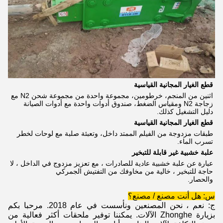
قطع الغيار المجانية القياسية
اثنين من المنجم، خرطومين، مجموعة واحدة من مجموعة شحن N2 مع 
زجاجة N2 ومقياس الضغط، صندوق أدوات واحدة مع أدوات الصيانة
دليل التشغيل كذلك.
قطع الغيار المجانية القياسية
طبقات مزدوجة من الفيلم الممتد داخل، وتعبئة صلبة مع لوحات لخطر 
تسرب الماء.
علبة خشبية غير قابلة للتبخير
عبارة عن علبة خشبية عادية للصادرات ، مع تعزيز مزدوج في الداخل ، لا 
حاجة للتبخير ، خالية من مخاوفك من التفتيش الجمركي
والحصار.
س: هل أنت مصنع / مصنع؟
ج: نعم ، نحن المصنعين ونأسست في عام 2018. مرحبا بكم
بزيارة Zhonghe الآلات. يمكننا توفير ملحقات أكثر فعالية من