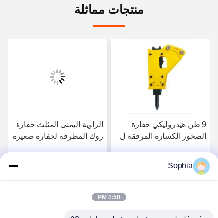
منتجات مماثلة
9 طن هيدروليكي حفارة
الزاوية اليمنى المثلث حفارة
الصخور الكسارة المرفقة ل
روك المطرقة لحفارة صغيرة
PC60 EX60 PC308
3 طن
Sophia
احصل على افضل سعر
احصل على افضل سعر
4:50 PM