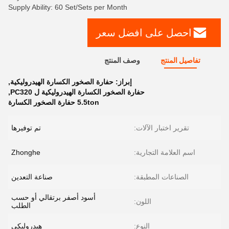
Supply Ability: 60 Set/Sets per Month
احصل على افضل سعر
تفاصيل المنتج
وصف المنتج
إبراز:
حفارة الصخور الكسارة الهيدروليكية
,
حفارة الصخور الكسارة الهيدروليكية ل PC320
,
5.5ton حفارة الصخور الكسارة
تقرير اختبار الآلات:
تم توفيرها
اسم العلامة التجارية:
Zhonghe
الصناعات المطبقة:
صناعة التعدين
أسود أصفر برتقالي أو حسب
اللون:
الطلب
النوع:
هيدروليكي