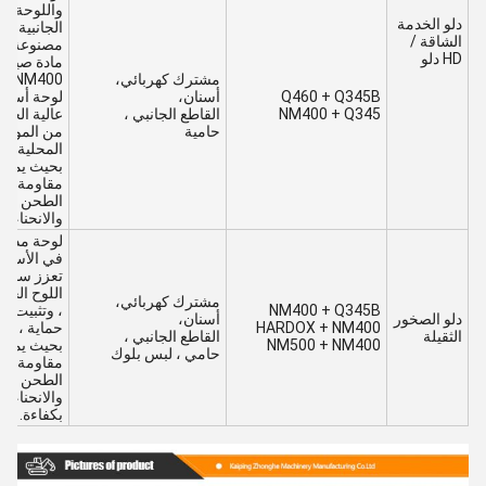
واللوحة
دلو الخدمة
الجانبية
الشاقة /
مصنوعة م
HD دلو
مادة صينية
مشترك كهربائي،
NM400 ،
Q460 + Q345B
أسنان،
لوحة أسنا
NM400 + Q345
القاطع الجانبي ،
عالية الجود
حامية
من المواد
المحلية ،
بحيث يمكنه
مقاومة
الطحن
والانحناء
لوحة مدمج
في الأسفل
تعزز سمك
اللوح الجان
مشترك كهربائي،
NM400 + Q345B
، وتثبيت لو
دلو الصخور
أسنان،
HARDOX + NM400
حماية ،
الثقيلة
القاطع الجانبي ،
NM500 + NM400
بحيث يمكنه
حامي ، لبس بلوك
مقاومة
الطحن
والانحناء
بكفاءة.