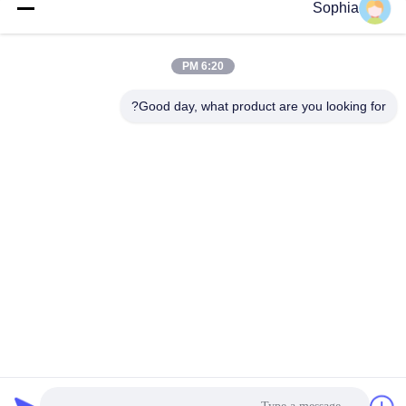
Sophia
خدمة جيدة:
6:20 PM
1. الدعم عبر الإنترنت في غضون 24 ساعة.
2. دعم فني موعد بالفيديو.
Good day, what product are you looking for?
(ركز مهندسونا على ذراع الحفارة والتركيب على مدى 10 سنوات)
3. يجب أن يكون ذراع الرافعة الطويل عبارة عن قطعتين / ثلاث قطع
مفصلية لجعلها مناسبة في الحاوية لتوفير تكلفة الشحن.
ضمان
سنة واحدة لذراع الوصول الطويل ، 180 يومًا للأسطوانة والوصلة ، 90
يومًا للجرافة.