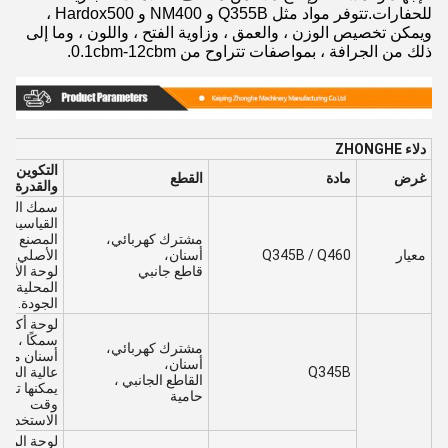
للحفارات.تتوفر مواد مثل Q355B و NM400 و Hardox500 ،
ويمكن تخصيص الوزن ، والعمق ، وزاوية الفتح ، واللون ، وما إلى
ذلك من الجرافة ، بمواصفات تتراوح من 0.1cbm-12cbm.
دلاء ZHONGHE
التكوين
غرض
مادة
القطع
والقدرة
سمك اللوح
القياسية م
مشترك كهربائي،
المصنع
معيار
Q345B / Q460
أسنان،
الأصلي ،
قاطع جانبي
لوحة الأسن
المحلية عال
الجودة.
لوحة أكثر
سمكًا ، لو
مشترك كهربائي،
أسنان محل
أسنان،
Q345B
عالية الجود
القاطع الجانبي ،
يمكنها تمدي
حامية
وقت
الاستخدام
لوحة المح