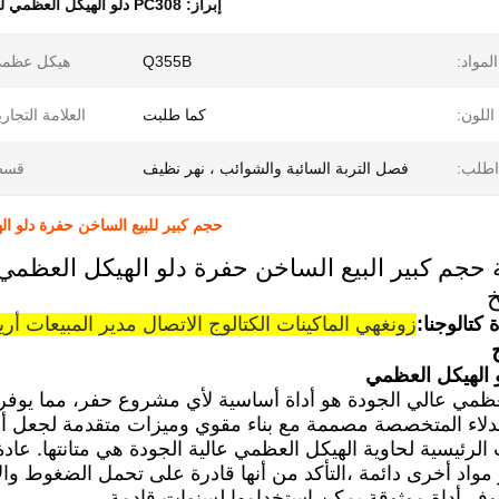
إبراز:
PC308 دلو الهيكل العظمي للحفر
المواد:
Q355B
هيكل عظمي
اللون:
كما طلبت
العلامة التجاري
اطلب:
فصل التربة السائبة والشوائب ، نهر نظيف
قسط
حجم كبير للبيع الساخن حفرة دلو الهيكل العظمي
 كتالوجنا:
زونغهي الماكينات الكتالوج الاتصال مدير المبيعات أري
و الهيكل العظمي
عظمي عالي الجودة هو أداة أساسية لأي مشروع حفر، مما يوفر ا
لدلاء المتخصصة مصممة مع بناء مقوي وميزات متقدمة لجعل أعم
الرئيسية لحاوية الهيكل العظمي عالية الجودة هي متانتها. ع
 مواد أخرى دائمة ،التأكد من أنها قادرة على تحمل الضغوط والإج
وفر أداة موثوقة يمكن استخدامها لسنوات قادمة.