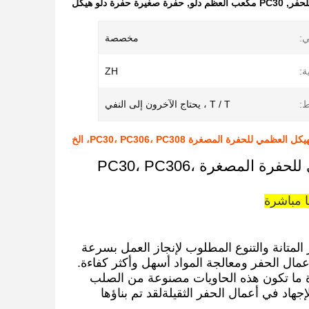
,
PC30 مكعب العظم دلو
,
حفرة صغيرة حفرة دلو هيكل
:
مخصصة
ة:
ZH
:
T / T ، يحتاج الآخرون إلى النفي
 للحفرة المصغرة PC30، PC306، PC308، الخ
كفاءة عالية حجم كبير البيع الساخن حفرة دلو الهيكل العظمي للحفرة المصغرة PC30، PC306،
ا مباشرة
لمتانة والتنوع المطلوب لإنجاز العمل بسرعة
ال الحفر ومعالجة المواد أسهل وأكثر كفاءة.
ادة ما تكون هذه الحاويات مصنوعة من الصلب
هاد في أعمال الحفر الثقيلةلقد تم بناؤها