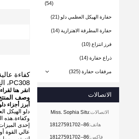
(54)
حفارة الهيكل العظمي دلو
(21)
حفارة المطرقة الاهتزازية
(14)
فرز انتزاع
(10)
ذراع حفارة
(14)
مرفقات حفارة
(325)
PC308، الخ
انقر هنا لقراءة
الاتصالات
وصف المنتج
أبرز أجزاء دل
دلو الهيكل ال
الاتصالات:
Miss. Sophia Situ
وكفاءة.هذه ا
هاتف:
86--18127591702
إحدى الميزات 
عالي القوة أو
فاكس:
86--18127591702
لتستمر، مما ي