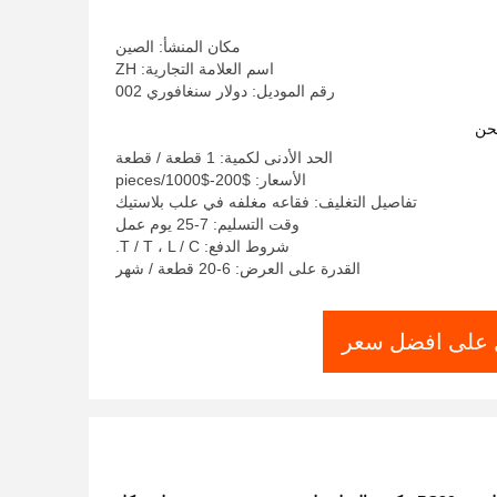
مكان المنشأ: الصين
اسم العلامة التجارية: ZH
رقم الموديل: دولار سنغافوري 002
حن
الحد الأدنى لكمية: 1 قطعة / قطعة
الأسعار: $200-$1000/pieces
تفاصيل التغليف: فقاعه مغلفه في علب بلاستيك
وقت التسليم: 7-25 يوم عمل
شروط الدفع: T / T ، L / C.
القدرة على العرض: 6-20 قطعة / شهر
على افضل سعر