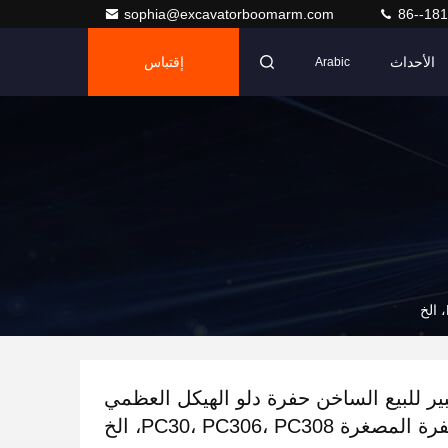
sophia@excavatorboomarm.com
86--18
الأحداث
إقتباس
Arabic
ر للبيع الساخن حفرة دلو الهيكل العظمي
لمصغرة PC30، PC306، PC308، الخ