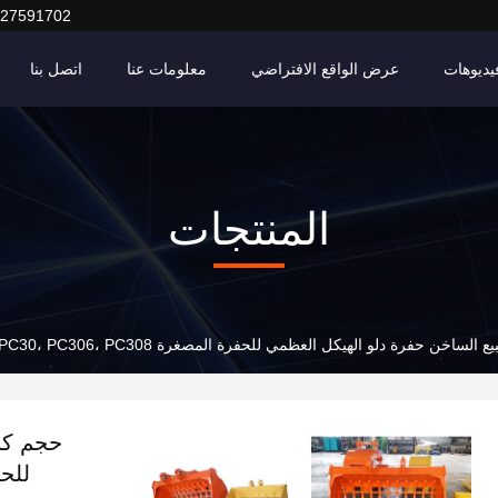
127591702
يديوهات
عرض الواقع الافتراضي
معلومات عنا
اتصل بنا
المنتجات
الساخن حفرة دلو الهيكل العظمي للحفرة المصغرة PC30، PC306، PC308، الخ
حجم كبي
للحفرة ا