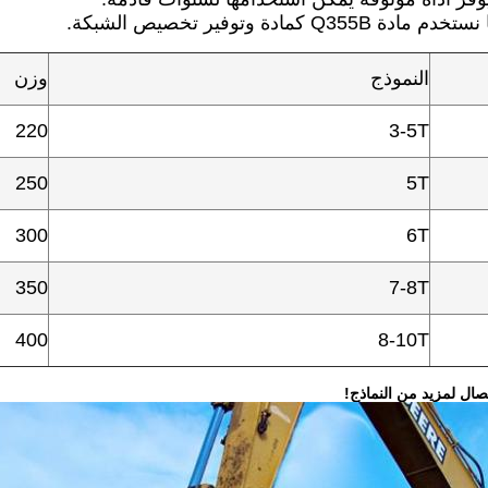
Q355 كمادة وتوفير تخصيص الشبكة.
النموذج
وزن
220
3-5T
250
5T
300
6T
350
7-8T
400
8-10T
تصال لمزيد من النماذج!