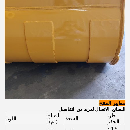
معايير المنتج
النصائح: الاتصال لمزيد من التفاصيل
طن
افتتاح
السعة
اللون
الحفر
((م))
1.5 ~