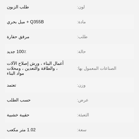
لون:
طلب الزبون
مادة:
Q355B + ميل بحري
طلب:
مرفق حفارة
حالة:
100٪ جديد
أعمال البناء ، ورش إصلاح الآلات
الصناعات المعمول بها:
، والطاقة والتعدين ، ومحلات
مواد البناء
وزن:
تعتمد
عرض:
حسب الطلب
التعبئة:
حقيبة خشبية
سعة:
1.02 متر مكعب