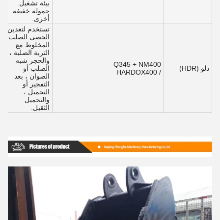
بيئة تشغيل
حمولة خفيفة
أخرى.
تستخدم لتعدين
الحصى الصلب
المخلوط مع
التربة الصلبة ،
والحجر شبه
Q345 + NM400
دلو (HDR)
الصلب أو
/ HARDOX400
الصوان ، بعد
التفجير أو
التحميل ،
والتحميل
الثقيل.