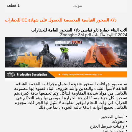
موك:
1 قطعة
دلاء الصخور القياسية المخصصة للحصول على شهادة CE للحفارات
آلات البناء حفارة دلو قياسي دلاء الصخور العامة للحفارات
2024 كتالوج ماكينات Zhonghe 3M.pdf
تم تصميم جرافات الصخور شديدة التحمل وجرافات الخدمة الشاقة
الفائقة لأسوأ الشتاء والتعدين وأشد ظروف البناء قسوة.إنها مصنوعة
بالكامل من مواد شديدة المقاومة للتآكل وتم تجميعها بدقة كبيرة.يتم
تسخين كل جزء مسبقًا لدرجة الحرارة الموصى بها ويتم التحكم في
الحرارة في وقت اللحام لتوفير مقاومة لا مثيل لها.الجرافات مجهزة
بالكامل بجميع أدوات GET عالية الجودة ، بما في ذلك:
• أسنان الصخور
• محولات
• واقيات شريط الجناح
• صحون جانبية