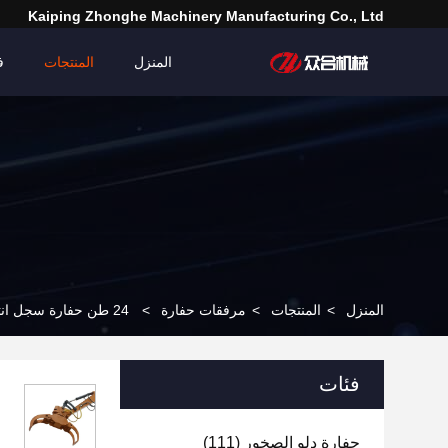
Kaiping Zhonghe Machinery Manufacturing Co., Ltd
المنزل
المنتجات
ف
المنزل
>
المنتجات
>
مرفقات حفارة
>
24 طن حفارة سجل انتزاع ، الهيدروليكية الدورية الكلابات ل ZX230 PC240
فئات
حفارة دلو الصخور
(111)