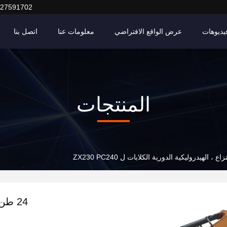
127591702
يديوهات
عرض الواقع الافتراضي
معلومات عنا
اتصل بنا
المنتجات
24 ط