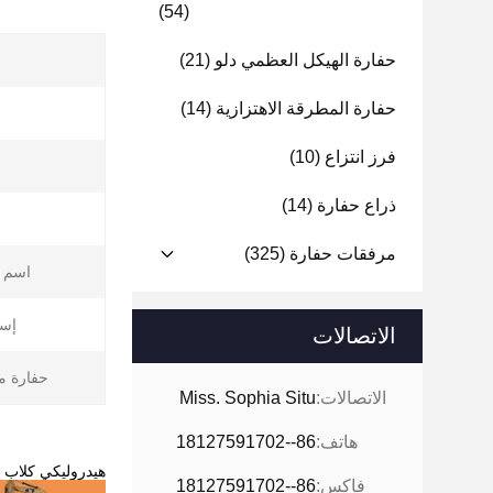
(54)
حفارة الهيكل العظمي دلو
(21)
حفارة المطرقة الاهتزازية
(14)
فرز انتزاع
(10)
ذراع حفارة
(14)
مرفقات حفارة
(325)
اسم ا
إست
الاتصالات
حفارة م
الاتصالات:
Miss. Sophia Situ
هاتف:
86--18127591702
هيدروليكي كلاب سجل كلاب 
فاكس:
86--18127591702