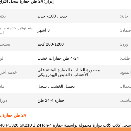
إبراز:
24 طن حفارة سجل انتزاع
حالة:
جديد ، 100٪ جديد
يكت
يتم توفير خدمة ما ب
ضمان:
3 اشهر
الب
وزن:
260-1200 كجم
يستخد
طلب:
4-24 طن حفارات خشب
لو
مقطورة الغابات / الحفارة المثبتة على
لمنتج:
خدمة أخرى
الأخشاب / القابض الهيدروليكي
عمال:
تحميل الخشب ، سجل
ماد
ناسبة:
حفارة 4-24 طن
دورا
24 طن حفارة سجل انتزاع ، الهيدروليكية الدورية الكلابات ل ZX230 PC240
كلاب دوارة محمولة بواسطة حفارة 4-24Ton لـ ZX230 PC240 PC320 SK210