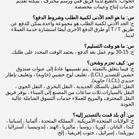
الجواب: بالطبع.لدينا فريق فني ورسم محترف ، يمكنه تقديم
خدمات إنتاج وعينات مخصصة.
س: ما هو الحد الأدنى لكمية الطلب وشروط الدفع؟
ج: الحد الأدنى لكمية الطلب هو مجموعة واحدة.يمكن للدفع عن
طريق T / T أو طرق الدفع الأخرى أيضًا استشارة خدمة العملاء
لدينا.
س: ما هو وقت التسليم؟
ج: 15-30 يوم عمل بعد الدفع ، يعتمد الوقت المحدد على طلبك.
س: كيف تحزم وشحن؟
ج: فيما يتعلق بالتعبئة ، يتم تقسيمها عادةً إلى عبوات صندوق
خشبي للتصدير (LCL) ، تغليف لوح خشبي (حاوية) ، وتغليف بإطار
حديدي (LCL / حاوية).
النقل: النقل بالسكك الحديدية ، النقل البحري ، النقل الجوي ،
النقل بالسيارات.ثلاث ساعات من المصنع إلى الميناء ، يوفر فريق
النقل المحترف والمريح للعملاء خدمات التسوق الشاملة عالية
الجودة.
س: أي بلد قمت بالتصدير إليه؟
ج: الولايات المتحدة الأمريكية ، المملكة المتحدة ، ألمانيا ، إسبانيا ،
كندا ، اليابان ، كوريا ، روسيا ، ماليزيا ، الهند ، إندونيسيا ، أستراليا ،
نيوزيلندا ، إسرائيل ، جنوب إفريقيا ، إلخ.