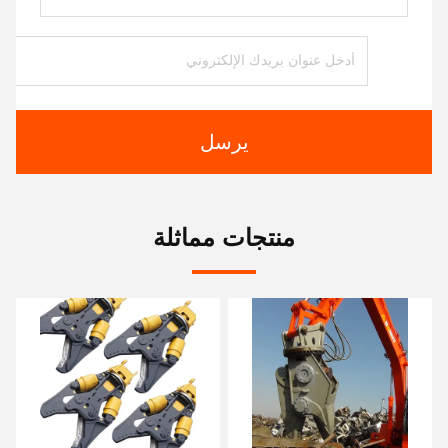
يرسل
منتجات مماثلة