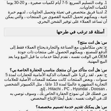
1. وقت التسليم السريع: 5-7 أيام لكميات صغيرة ، و 20-30 يوما
لكميات الحاويات.
2. لدينا فريق متخصص في تعبئة وتحميل الحاويات ، لديهم خبرة
غنية ، ويمكنهم تحميل الكمية القصوى من المنتجات ، والتي يمكن
أن تساعد العملاء على توفير الشحن البحري.
أسئلة قد ترغب في طرحها
س: هل انت منتج؟
ج: نحن متكاملون مع الصناعة والتجارة.يحتاج العملاء فقط إلى
الدفع للمصنع ، ويمكنهم الحصول على منتجات ذات جودة
OEM.في الوقت نفسه ، نقدم أيضًا خدمات ما قبل البيع وما بعد
البيع المهنية.
س: هل أنت متأكد من أن منتجك مناسب للحفارة الخاصة بي؟
ج: نعم ، لقد ركزنا على المعدات الذكية الأمامية للحفارات لمدة 5
سنوات ، وبعض المنتجات كانت مصنّعة للمعدات الأصلية للعلامات
التجارية المشهورة عالميًا لمدة 13 عامًا ، مثل الكمبيوتر الشخصي
، Hitachi ، PC ، Hyundai ، Doosan ، إلخ.
من فضلك قل لي نموذج الحفارة الخاص بك ، وسوف نوصي به
لك.في الوقت نفسه ، نقبل أيضًا الإنتاج المخصص.
س: هل يمكنك تقديم خدمة تصميم مخصصة؟