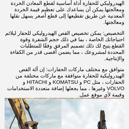
الهيدروليكي للحفارة أداة أساسية لقطع المعادن الخردة
ومعالجتها.يمكن أن يساعدك على تعظيم قيمة الخردة
المعدنية عن طريق تقطيعها إلى قطع أصغر يسهل نقلها
ومعالجتها.
التخصيص: يمكن تخصيص القص الهيدروليكي للحفار ليلائم
احتياجاتك الخاصة ، بما في ذلك حجم الشفرة وقوة
القطع.يتيح لك ذلك تصميم المرفق وفقًا للمتطلبات
المحددة لمشروعك ، مما يضمن أقصى قدر من الكفاءة
والإنتاجية.
متوافق مع مختلف ماركات الحفارات: إن آلة القص
الهيدروليكية للحفارة متوافقة مع ماركات مختلفة من
الحفارات ، مثل PC و KOMATSU و HITACHI و
VOLVO وغيرها ، مما يجعلها إضافة متعددة الاستخدامات
وقيمة لأي موقع عمل.