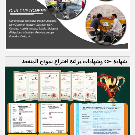
شهادة CE وشهادات براءة اختراع نموذج المنفعة