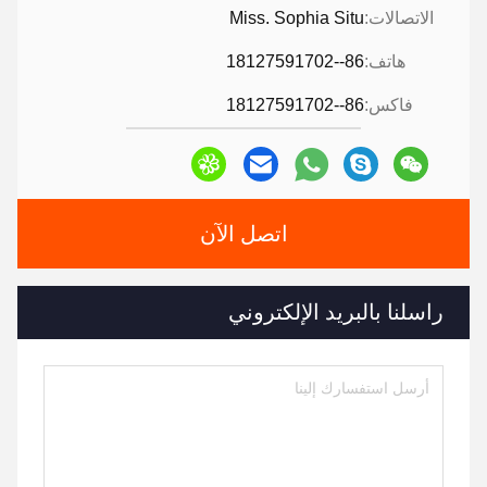
الاتصالات:
Miss. Sophia Situ
هاتف:
86--18127591702
فاكس:
86--18127591702
اتصل الآن
راسلنا بالبريد الإلكتروني