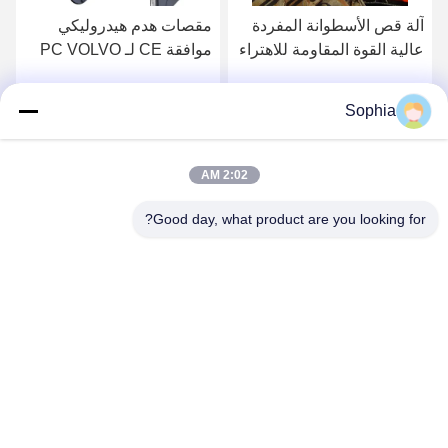
آلة قص الأسطوانة المفردة
مقصات هدم هيدروليكي
عالية القوة المقاومة للاهتراء
موافقة CE لـ PC VOLVO
لـ ZX60 ، PC70 ، ZX180 ،
HITACHI Excavator
ZX200 ، PC240
Sophia
احصل على افضل سعر
احصل على افضل سعر
2:02 AM
Good day, what product are you looking for?
Kaiping Zhonghe Machinery Manufacturing
Co., Ltd
sophia@excavatorboomarm.com
86--18127591702
منطقة كوزهانهو الجديدة ، مدينة كايبينغ ، مدينة جيانغمن ،
مقاطعة قوانغدونغ ، الصين