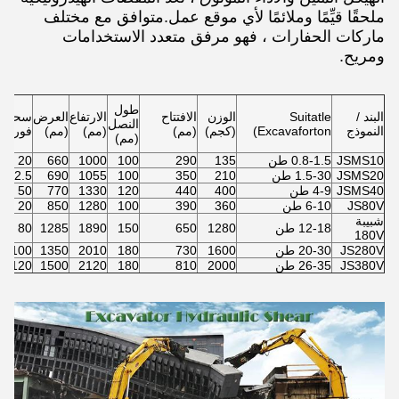
ملحقًا قيِّمًا وملائمًا لأي موقع عمل.متوافق مع مختلف
ماركات الحفارات ، فهو مرفق متعدد الاستخدامات
ومريح.
طول
البند /
Suitatle
الوزن
الافتتاح
الارتفاع
العرض
سحق
النصل
النموذج
Excavaforton)
(كجم)
(مم)
(مم)
(مم)
فورست
(مم)
JSMS10
0.8-1.5 طن
135
290
100
1000
660
20
JSMS20
1.5-30 طن
210
350
100
1055
690
22.5
JSMS40
4-9 طن
400
440
120
1330
770
50
JS80V
6-10 طن
360
390
100
1280
850
20
شبيبة
12-18 طن
1280
650
150
1890
1285
80
180V
JS280V
20-30 طن
1600
730
180
2010
1350
100
JS380V
26-35 طن
2000
810
180
2120
1500
120