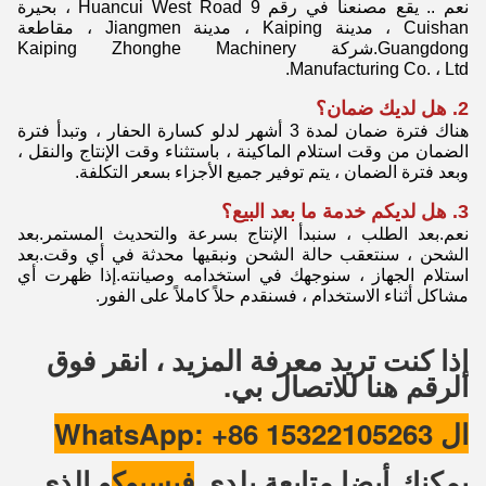
نعم .. يقع مصنعنا في رقم 9 Huancui West Road ، بحيرة
Cuishan ، مدينة Kaiping ، مدينة Jiangmen ، مقاطعة
Guangdong.شركة Kaiping Zhonghe Machinery
Manufacturing Co. ، Ltd.
2. هل لديك ضمان؟
هناك فترة ضمان لمدة 3 أشهر لدلو كسارة الحفار ، وتبدأ فترة
الضمان من وقت استلام الماكينة ، باستثناء وقت الإنتاج والنقل ،
وبعد فترة الضمان ، يتم توفير جميع الأجزاء بسعر التكلفة.
3. هل لديكم خدمة ما بعد البيع؟
نعم.بعد الطلب ، سنبدأ الإنتاج بسرعة والتحديث المستمر.بعد
الشحن ، سنتعقب حالة الشحن ونبقيها محدثة في أي وقت.بعد
استلام الجهاز ، سنوجهك في استخدامه وصيانته.إذا ظهرت أي
مشاكل أثناء الاستخدام ، فسنقدم حلاً كاملاً على الفور.
إذا كنت تريد معرفة المزيد ، انقر فوق
الرقم هنا للاتصال بي.
ال WhatsApp: +86 15322105263
يمكنك أيضا متابعة بلدي
فيسبوك
و
الذي