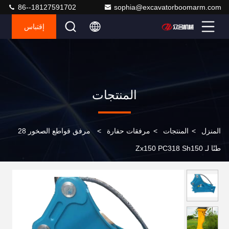
86--18127591702
sophia@excavatorboomarm.com
إقتباس
المنتجات
المنزل
>
المنتجات
>
مرفقات حفارة
>
مرفق قواطع الصخور 28
طنًا لـ Zx150 PC318 Sh150