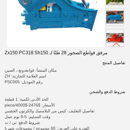
مرفق قواطع الصخور 28 طنًا لـ Zx150 PC318 Sh150
تفاصيل المنتج
مكان المنشأ: قوانغدونغ ، الصين
اسم العلامة التجارية: ZH
رقم الموديل: PSC005
شروط الدفع والشحن
الحد الأدنى لكمية: 1 قطعة
الأسعار: $2476-$4000/piece
تفاصيل التغليف: كيس من البلاستيك والكرتون الخشبي
وقت التسليم: 5-8 يوم عمل
شروط الدفع: تي / ت
القدرة على العرض: 60 مجموعة / مجموعات شهريا