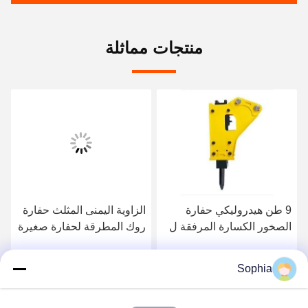
منتجات مماثلة
9 طن هيدروليكي حفارة
الزاوية اليمنى المثلث حفارة
الصخور الكسارة المرفقة ل
روك المطرقة لحفارة صغيرة
PC60 EX60 PC308
3 طن
Sophia
احصل على افضل سعر
احصل على افضل سعر