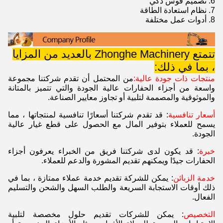
6. تصميم قوس ذكي
7. نظام استعادة الطاقة
8. أدوات عمل مختلفة
تتمتع Zhonghe Machinery بالعديد من المزايا
، بما في ذلك:
منتجات ذات جودة عالية:
من المحتمل أن تقدم شركتنا مجموعة
واسعة من أجزاء الحفارات عالية الجودة والتي تتميز بالمتانة
والموثوقية والمصممة لتلبية أو تجاوز معايير الصناعة.
أسعار تنافسية
: قد تقدم شركتنا أسعارًا تنافسية لمنتجاتها ، مما
يسمح للعملاء بتوفير المال مع الحصول على قطع غيار عالية
الجودة.
خبرة
: قد يكون لدى شركتنا فريق من الخبراء يعرفون أجزاء
الحفارات جيدًا ويمكنهم تقديم المشورة والدعم للعملاء.
خدمة الزبائن
: يمكن للشركة تقديم خدمة عملاء ممتازة ، بما في
ذلك أوقات الاستجابة السريعة والطلب السهل والشحن والتسليم
الفعال.
التخصيص
: يمكن للشركات تقديم حلول مخصصة لتلبية