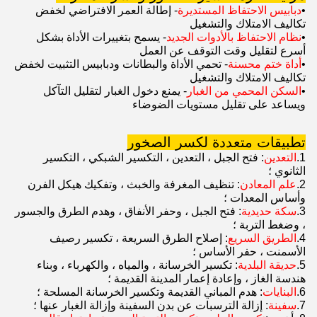
•
دبابيس الاحتفاظ المستديرة
- إطالة العمر الافتراضي لخفض
تكاليف الامتلاك والتشغيل
•
نظام الاحتفاظ بالأدوات الجديد
- يسمح بتغييرات الأداة بشكل
أسرع لتقليل وقت التوقف عن العمل
•
أداة ختم محسنة
- تحمي الأداة والبطانات ودبابيس التثبيت لخفض
تكاليف الامتلاك والتشغيل
•
السكن المحمي من الغبار
- يمنع دخول الغبار لتقليل التآكل
ويساعد على تقليل مستويات الضوضاء
تطبيقات متعددة لكسر الصخور
1.
التعدين
: فتح الجبل ، التعدين ، التكسير الشبكي ، التكسير
الثانوي ؛
2.
علم المعادن
: تنظيف المغرفة والخبث ، وتفكيك هيكل الفرن
وأساس المعدات ؛
3.
سكة حديدية
: فتح الجبل ، وحفر الأنفاق ، وهدم الطرق والجسور
، وضغط التربة ؛
4.
الطريق السريع
: إصلاح الطرق السريعة ، تكسير رصيف
الأسمنت ، حفر الأساس ؛
5.
حديقة البلدية
: تكسير الخرسانة ، والمياه ، والكهرباء ، وبناء
هندسة الغاز ، وإعادة إعمار المدينة القديمة ؛
6.
البنايات
: هدم المباني القديمة وتكسير الخرسانة المسلحة ؛
7.
سفينة
: إزالة الترسبات عن بدن السفينة وإزالة الغبار عنها ؛