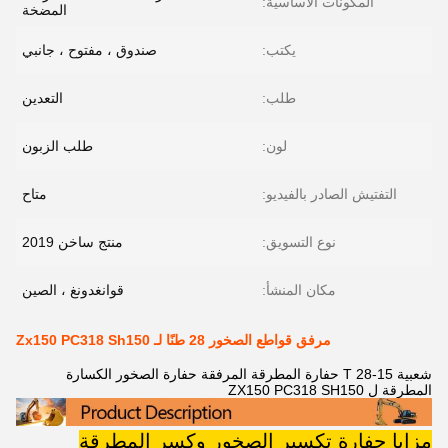
المكونات الأساسية:
المضخة
يكتب:
صندوق ، مفتوح ، جانبي
طلب:
التعدين
لون:
طلب الزبون
التفتيش الصادر بالفيديو:
متاح
نوع التسويق:
منتج ساخن 2019
مكان المنشأ:
قوانغدونغ ، الصين
مرفق قواطع الصخور 28 طنًا لـ Zx150 PC318 Sh150
شعبية 15-28 T حفارة المطرقة المرفقة حفارة الصخور الكسارة
المطرقة ل ZX150 PC318 SH150
مزايا حفارة تكسير الصخور وكسر المطرقة