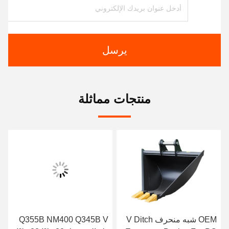
يرسل
منتجات مماثلة
OEM شبه منحرف V Ditch
Q355B NM400 Q345B V