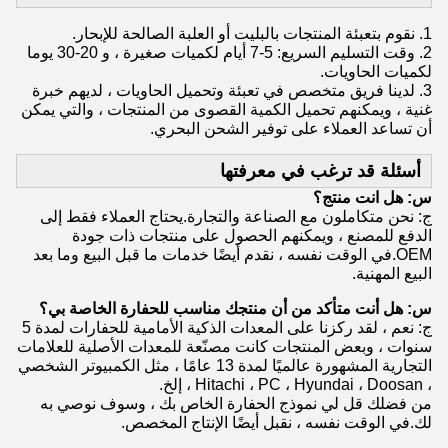
1. نقوم بتعبئة المنتجات بالبليت أو العلبة الصالحة للإبحار.
2. وقت التسليم السريع: 5-7 أيام لكميات صغيرة ، و 20-30 يوما
لكميات الحاويات.
3. لدينا فريق متخصص في تعبئة وتحميل الحاويات ، لديهم خبرة
غنية ، ويمكنهم تحميل الكمية القصوى من المنتجات ، والتي يمكن
أن تساعد العملاء على توفير الشحن البحري.
أسئلة قد ترغب في معرفتها
س: هل انت منتج؟
ج: نحن متكاملون مع الصناعة والتجارة.يحتاج العملاء فقط إلى
الدفع للمصنع ، ويمكنهم الحصول على منتجات ذات جودة
OEM.في الوقت نفسه ، نقدم أيضًا خدمات ما قبل البيع وما بعد
البيع المهنية.
س: هل أنت متأكد من أن منتجك مناسب للحفارة الخاصة بي؟
ج: نعم ، لقد ركزنا على المعدات الذكية الأمامية للحفارات لمدة 5
سنوات ، وبعض المنتجات كانت مصنّعة للمعدات الأصلية للعلامات
التجارية المشهورة عالميًا لمدة 13 عامًا ، مثل الكمبيوتر الشخصي
، Hitachi ، PC ، Hyundai ، Doosan ، إلخ.
من فضلك قل لي نموذج الحفارة الخاص بك ، وسوف نوصي به
لك.في الوقت نفسه ، نقبل أيضًا الإنتاج المخصص.