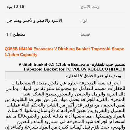
وقت الإنتاج:
10-16 يوم
لون:
الأسود والأصفر والأحمر وهلم جرا
قسط:
مصطلح TT
Q355B NM400 Excavator V Ditching Bucket Trapezoid Shape
1.1cbm Capacity
تصميم جديد للحفارة V ditch bucket 0.1-1.1cbm Excavator
Trapezoid Bucket for PC VOLOV KOBELCO HITACHI
وصف دلو حفر الخنادق V للحفارة
الجرافة شبه المنحرفة عبارة عن ملحق متعدد الاستخدامات
للحفارات مصمم للتعامل مع مجموعة متنوعة من المواد ، بما في
ذلك التربة والرمل والحصى والصخور.يسمح الشكل شبه
المنحرف الفريد للجرافة بحمل مواد أكثر من الجرافة التقليدية من
نفس الحجم ، مع توفير قدر أكبر من الثبات والتحكم أثناء عمليات
التحميل والتفريغ.يتم تجهيز الجرافة عادةً بأسنان يمكنها الإمساك
بالمواد وتمسكها ، مما يجعلها أداة مثالية للحفر والحفر.غالبًا ما يتم
استخدام الجرافة شبه المنحرفة في مشاريع البناء والتعدين
والهدم ، حيث يلزم نقل كميات كبيرة من المواد بسرعة وكفاءة.إن