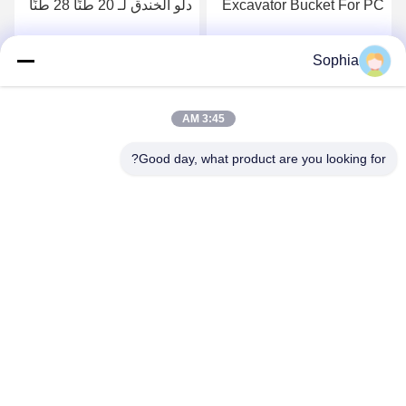
Excavator Bucket For PC
دلو الخندق لـ 20 طنًا 28 طنًا
VOLOV HITACHI
للحفارة
Sophia
احصل على افضل سعر
احصل على افضل سعر
3:45 AM
Good day, what product are you looking for?
Kaiping Zhonghe Machinery Manufacturing
Co., Ltd
sophia@excavatorboomarm.com
86--18127591702
منطقة كوزهانهو الجديدة ، مدينة كايبينغ ، مدينة جيانغمن ،
مقاطعة قوانغدونغ ، الصين