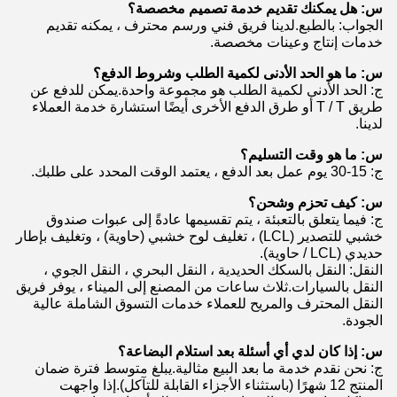
س: هل يمكنك تقديم خدمة تصميم مخصصة؟
الجواب: بالطبع.لدينا فريق فني ورسم محترف ، يمكنه تقديم
خدمات إنتاج وعينات مخصصة.
س: ما هو الحد الأدنى لكمية الطلب وشروط الدفع؟
ج: الحد الأدنى لكمية الطلب هو مجموعة واحدة.يمكن للدفع عن
طريق T / T أو طرق الدفع الأخرى أيضًا استشارة خدمة العملاء
لدينا.
س: ما هو وقت التسليم؟
ج: 15-30 يوم عمل بعد الدفع ، يعتمد الوقت المحدد على طلبك.
س: كيف تحزم وشحن؟
ج: فيما يتعلق بالتعبئة ، يتم تقسيمها عادةً إلى عبوات صندوق
خشبي للتصدير (LCL) ، تغليف لوح خشبي (حاوية) ، وتغليف بإطار
حديدي (LCL / حاوية).
النقل: النقل بالسكك الحديدية ، النقل البحري ، النقل الجوي ،
النقل بالسيارات.ثلاث ساعات من المصنع إلى الميناء ، يوفر فريق
النقل المحترف والمريح للعملاء خدمات التسوق الشاملة عالية
الجودة.
س: إذا كان لدي أي أسئلة بعد استلام البضاعة؟
ج: نحن نقدم خدمة ما بعد البيع مثالية.يبلغ متوسط ​​فترة ضمان
المنتج 12 شهرًا (باستثناء الأجزاء القابلة للتآكل).إذا واجهت