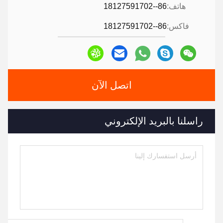
هاتف:
86--18127591702
فاكس:
86--18127591702
اتصل الآن
راسلنا بالبريد الإلكتروني