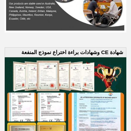
شهادة CE وشهادات براءة اختراع نموذج المنفعة