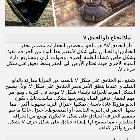
لماذا تحتاج دلو الخندق V
دلو الخندق AV هو ملحق مخصص للحفارات مصمم لحفر
الخنادق أو الخنادق على شكل V.يعتبر هذا النوع من الجرافة مفيدًا
بشكل خاص لإنشاء أنظمة الصرف وقنوات الري ومشاريع إدارة
المياه الأخرى حيث تحتاج الأرض إلى الحفر بنمط دقيق على شكل
حرف V.
يتمتع دلو الخنادق على شكل V بالعديد من المزايا مقارنة بالدلو
التقليدي عندما يتعلق الأمر بحفر الخنادق على شكل V.أولاً ، يسمح
الشكل الفريد للجرافة بإنشاء شكل V موحد في التربة ، وهو أمر
مهم لضمان تدفق المياه وتصريفها بشكل مناسب.ثانيًا ، يكون
الدلو مزودًا عادةً بأسنان يمكنها اختراق التربة بسهولة أكبر ، مما
يسهل الحفر في التربة القاسية أو المضغوطة.أخيرًا ، غالبًا ما يتم
تصميم الجرافة الخنادق على شكل V لتكون أوسع من الجرافة
التقليدية ، مما يسمح لها بإنشاء خنادق على شكل حرف V بشكل
أسرع وأكثر كفاءة.