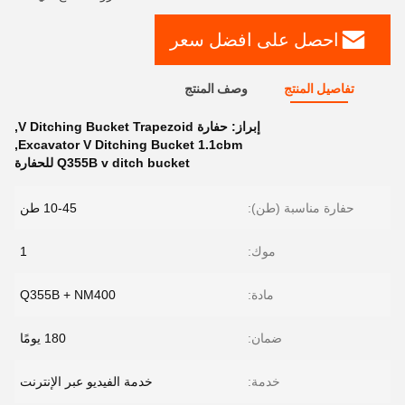
احصل على افضل سعر
تفاصيل المنتج
وصف المنتج
إبراز:
حفارة V Ditching Bucket Trapezoid
,
,
Excavator V Ditching Bucket 1.1cbm
Q355B v ditch bucket للحفارة
حفارة مناسبة (طن):
10-45 طن
موك:
1
مادة:
Q355B + NM400
ضمان:
180 يومًا
خدمة:
خدمة الفيديو عبر الإنترنت