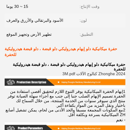
وقت الإنتاج:
15 ~ 30 يوما
لون:
الأسود والبرتقالي والأزرق والعرف
التطبيق:
تطهير الأرض وتجهيز الموقع
حفرة ميكانيكية دلو إبهام هيدروليكي دلو قبضة ، دلو قبضة هيدروليكية
للحفرة
حفرة ميكانيكية دلو إبهام هيدروليكي دلو قبضة ، دلو قبضة هيدروليكية
للحفرة
2024 Zhonghe كتالوج الآلات 3M.pdf
1إبهام الحفرة الميكانيكية يوفر التنوع اللازم لتحقيق أقصى استفادة من
الحفرة.تصميم الإبهام الصلب جنبا إلى جنب مع أجزاء سهلة الصيانة توفر
منتج الذي سيوفر سنوات من الخدمة المنتجة، من خلال السماح لك
باختيار ونقل المزيد من المواد بكفاءة أكبر.
2مع المكونات المجمعة مسبقاً والحد الأدنى من لحام، يمكن تشغيل أصابع
ZH الميكانيكية بسرعة وبكلفة أقل.
- نعم