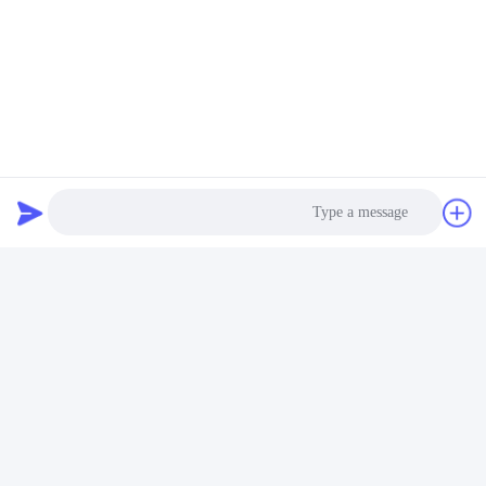
Photo
Video Call
Audio Call