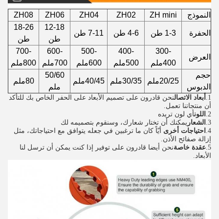
النموذج
ZH mini
ZH02
ZH04
ZH06
ZH08
18-26
12-18
الحفرة
1-3 طن
4-6 طن
7-11 طن
طن
طن
700-
600-
500-
400-
300-
العرض
400ملم
500ملم
600ملم
700ملم
800ملم
حجم
50/60
20/25ملم
30/35ملم
40/45ملم
80ملم
الدبوس
ملم
1.
أبعاد الاتصال
نحن قادرون على تصميم الأبعاد على الحفر الخاص بك للتأكد
أن منتجاتنا تعمل.
2.
اللون
أي لون تريده
3.
الشعار
يمكنك أن تختار شعارك، وسنقوم بتصميمه لك
4.
احتياجات أخرى
‬ أيّاً كان ما ترغبين في جعله يتوافق مع احتياجاتك، مثل 
إزالة صفائح الأذن.
5.
عقدة خاصة
نحن أيضا قادرون على توفير إذا كنت يمكن أن ترسل لنا 
الأبعاد.