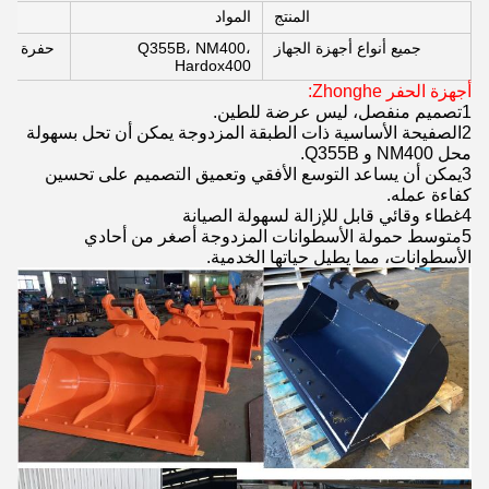
المنتج
المواد
جميع أنواع أجهزة الجهاز
Q355B، NM400،
حفرة محم
Hardox400
أجهزة الحفر Zhonghe:
1تصميم منفصل، ليس عرضة للطين.
2الصفيحة الأساسية ذات الطبقة المزدوجة يمكن أن تحل بسهولة
محل NM400 و Q355B.
3يمكن أن يساعد التوسع الأفقي وتعميق التصميم على تحسين
كفاءة عمله.
4غطاء وقائي قابل للإزالة لسهولة الصيانة
5متوسط حمولة الأسطوانات المزدوجة أصغر من أحادي
الأسطوانات، مما يطيل حياتها الخدمية.