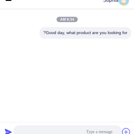
Sophia
9:34 AM
Good day, what product are you looking for?
س1: هل لديك موقعك على الانترنت؟
الإجابة: www.excavatorboomarm.com هناك المزيد من
المنتجات المعروضة عليها
س2: ماذا يمكنك شراء منا؟
ج: كل مكونات الآلات، يمكننا تصميمها لك!