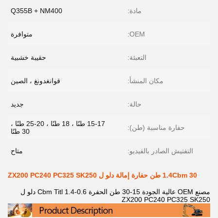
مادة:
Q355B + NM400
OEM:
متوافرة
التعبئة:
حقيبة خشبية
مكان المنشأ:
قوانغدونغ ، الصين
حالة:
جديد
15-17 طنًا ، 18 طنًا ، 20-25 طنًا ،
حفارة مناسبة (طن):
30 طنًا
التفتيش الصادر بالفيديو:
متاح
1.4Cbm 30 طن حفارة إمالة دلو ل ZX200 PC240 PC325 SK250
مصنع OEM عالية الجودة 15-30 طن الحفرة 0.6-1.4 Cbm Titl دلو ل
ZX200 PC240 PC325 SK250