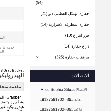
(54)
حفارة الهيكل العظمي دلو
(21)
حفارة المطرقة الاهتزازية
(14)
فرز انتزاع
(10)
الم
ذراع حفارة
(14)
خدمة ما بعد
الم
مرفقات حفارة
(325)
e ، Q355B Grab Bucket
الهيدروليكي
الاتصالات
مقدمة من
حفا
الاتصالات:
Miss. Sophia Situ
bber
هاتف:
86--18127591702
وتطويره وتصنيع
هيدروليكية غير 
فاكس:
86--18127591702