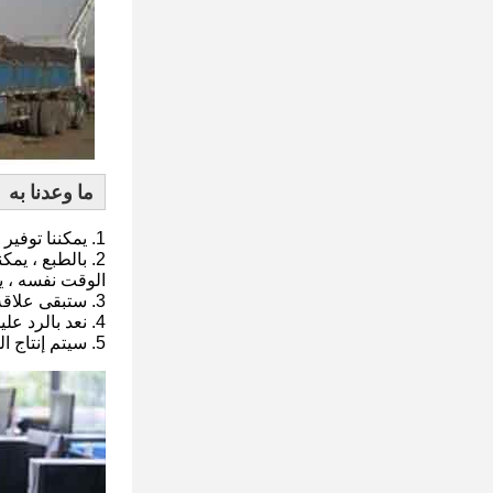
ما وعدنا به
1. يمكننا توفير مجموعة كاملة من اللقطات ، وأعتقد أنك ستجد ما تحتاجه.
2. بالطبع ، ي
الوقت نفسه ، يم
3. ستبقى علاقة عملك معنا سرية لأي طرف ثالث.
4. نعد بالرد عليك في غضون 12 ساعة بعد تلقي استفسارك.
5. سيتم إنتاج الطلب وفقًا لتفاصيل الطلب وعينات التدقيق ، وستقوم مراقبة الجودة لدينا بإرسال تقرير الفحص قبل الشحن.