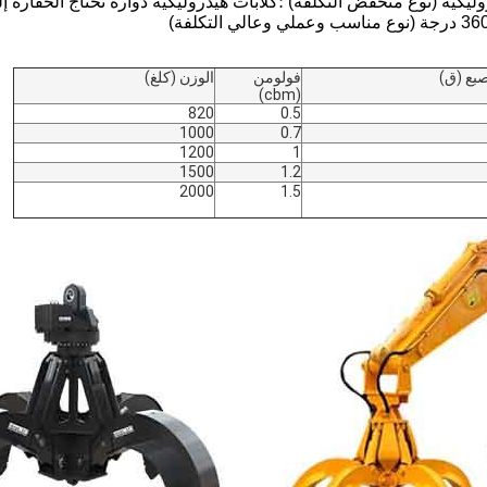
وليكية (نوع منخفض التكلفة) ؛كلابات هيدروليكية دوارة تحتاج الحفارة إ
صبع (ق)
فولومن
الوزن (كلغ)
(cbm)
820
0.5
1000
0.7
1200
1
1500
1.2
2000
1.5