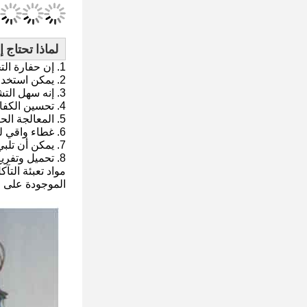
لماذا تحتاج إل
1. إن حفارة التجريد من الحفار هي أداة متعددة الاستخدامات يمكن استخدامها لأداء مجموعة متنوعة من المهام.
2. يمكن استخدامه لإزالة الأشجار والجذوع والصخور وغيرها من الحطام في مواقع البناء.
3. إنه سهل التشغيل ويمكن استخدامه لفترة طويلة دون راحة.
4. تحسين الكفاءة وخفض التكاليف.
5. المعالجة الحرارية الخاصة والعمر الطويل.
6. غطاء واقي للخرطوم ، بداخله خرطوم ضغط عالي.أسطوانة عازلة ممتصة للصدمات
7. يمكن أن تلبي احتياجات التحميل والتفريغ والتكديس والتفكيك.
8. تحميل وتفريغ نفايات الصلب المختلفة.سهولة الصيانة ونصائح
مواد تعبئة التآ
الموجودة على ا