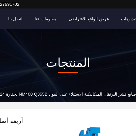
127591702
يديوهات
عرض الواقع الافتراضي
معلومات عنا
اتصل بنا
المنتجات
ع قشر البرتقال الميكانيكية الاستيلاء على المواد NM400 Q355B لحفارة 24 طن
أربعة أصاب