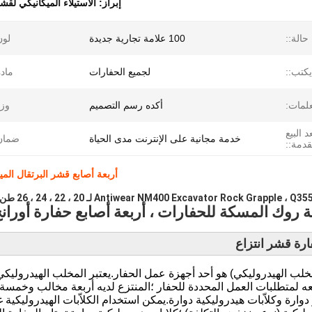
إبراز:
الاستيلاء الميكانيكي لقشر
حالة::
100 علامة تجارية جديدة
لون
يكتب::
لجميع الحفارات
مادة
علمات:
أكده رسم التصميم
وز
 البيع
خدمة مجانية على الإنترنت مدى الحياة
ضمان
قدمة::
أربعة أصابع قشر البرتقال الميكانيكية الاست
Antiwear NM400 Excavator Rock Grappl لـ 20 ، 22 ، 24 ، 26 طن حفارة
ة روك المسكة للحفارات ، أربعة أصابع حفارة أورانج 
رة قشر انتزاع
Gra (المخلب الهيدروليكي) هو أحد أجهزة عمل الحفار.يعتبر المخلب الهيدر
ه لمتطلبات العمل المحددة للحفار ؛المنتزع لديه أربعة مخالب وخمسة م
دوارة وكلاّبات هيدروليكية دوارة.يمكن استخدام الكلاّبات الهيدروليكية