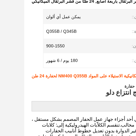
 البرتقال بأربعة أصابع
,
24 طنًا من قشر البرتقال الميكانيكي
::
يمكن عمل أي ألوان
::
Q355B / Q345B
ن:
900-1550
::
180 يوم / 6 شهور
يلاء على المواد NM400 Q355B لحفارة 24 طن
انتزاع دلو
وليكي أحد أجزاء جهاز عمل الحفار المصمم بشكل مستقل ،
خالب.تنقسم الكلاّبات الهيدروليكية إلى: كلابات
 غير الدوارة بدون تعديل خطوط أنابيب الحفارات