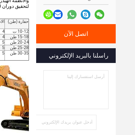
والأنظمة الهيدر
لتحقيق دوران 360 درجة (نوع مناسب وعملي وعالي التكلفة)
حفارة (طن)
الا
10-12 ت
4
اتصل الآن
15-18 طن
4
20-24 طن
5
25-28 طن
5
30-35 طن
5
راسلنا بالبريد الإلكتروني