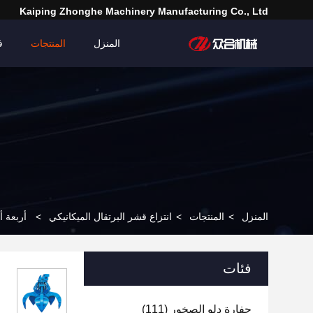
Kaiping Zhonghe Machinery Manufacturing Co., Ltd
المنزل
المنتجات
ف
المنزل
>
المنتجات
>
انتزاع قشر البرتقال الميكانيكي
>
أربعة أصاب
فئات
حفارة دلو الصخور
(111)