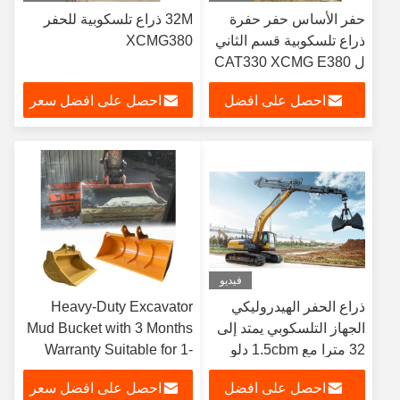
حفر الأساس حفر حفرة
32M ذراع تلسكوبية للحفر
ذراع تلسكوبية قسم الثاني
XCMG380
ل CAT330 XCMG E380
احصل على افضل
احصل على افضل سعر
سعر
فيديو
ذراع الحفر الهيدروليكي
Heavy-Duty Excavator
الجهاز التلسكوبي يمتد إلى
Mud Bucket with 3 Months
32 مترا مع 1.5cbm دلو
Warranty Suitable for 1-
القشرة
50ton Excavators and
احصل على افضل
احصل على افضل سعر
Narrow Long Design