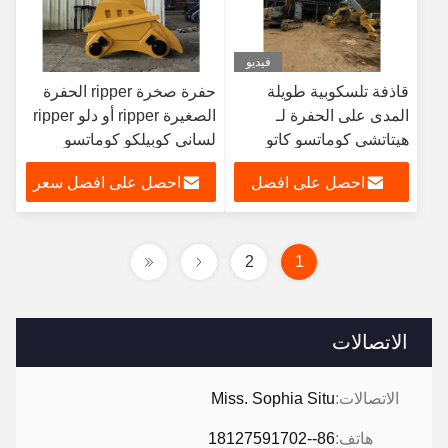
فيديو
قاذفة تلسكوبية طويلة
حفرة صخرة ripper الحفرة
المدى على الحفرة لـ
الصغيرة ripper أو دلو ripper
هيتاتشي كوماتسو كاتو
لساني كوبيلكو كوماتسو
هيتاتشي
احصل على افضل
احصل على افضل سعر
سعر
2
1
الاتصالات
الاتصالات:
Miss. Sophia Situ
هاتف:
86--18127591702