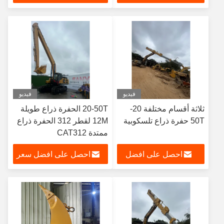
سعر
فيديو
فيديو
ثلاثة أقسام مختلفة 20-
20-50T الحفرة ذراع طويلة
50T حفرة ذراع تلسكوبية
12M لقطر 312 الحفرة ذراع
ممتدة CAT312
احصل على افضل
احصل على افضل سعر
سعر