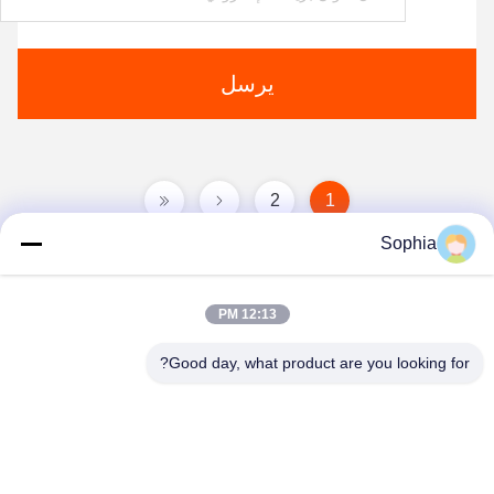
يرسل
2
1
Sophia
12:13 PM
Good day, what product are you looking for?
Kaiping Zhonghe Machinery Manufacturing
Co., Ltd
sophia@excavatorboomarm.com