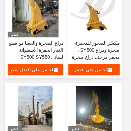
فيديو
مكسّر الصخور للمحفرة
ذراع الصخرة والعصا مع قطع
صخرة وذراع SY500 ،
الغيار الحفرة الأسطوانة
محفر مزحف ذراع صخرة
لساني SY500 SY550
مثبتة في المخزون للبيع
احصل على افضل
احصل على افضل سعر
سعر
فيديو
فيديو