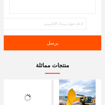
يرسل
منتجات مماثلة