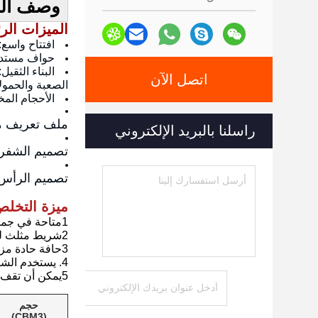
وصف الم
الميزات الرئ
افتتاح واسع:
حواف مستدي
البناء الثقي
اتصل الآن
الصعبة والحمولا
الأحجام المخ
ملف تعريف محس
راسلنا بالبريد الإلكتروني
تصميم الشفرة 
تصميم الرأس 
ميزة التخلص
1متاحة في جميع الأعماق لجميع الحفارات
2شريط مثلث للحصول على أقصى قدر من المتانة
3حافة حادة مزدوجة مع المسامير تصميم قابل للتبادل والمنحدر
4. يستخدم الشفرة المساعدة (( mo MnB ، صلابة 400HD) ، ومتوسط الثقوب هو 6 بوصات.
5يمكن أن تقف القاعدة المزدوجة بشكل مستقل، وسهلة التثبيت، في الوقت نفسه يعطي المشغلين أقصى كفاءة عند إنشاء السهول.
حجم
(CBM3)