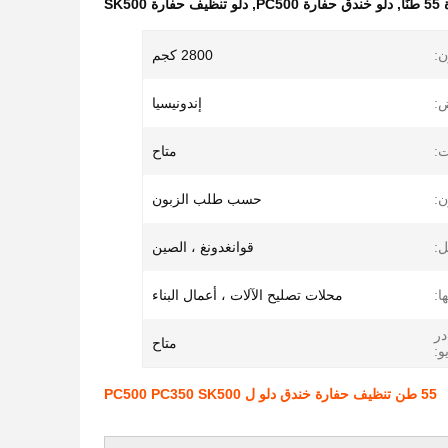
ا
,
دلو خندق حفارة PC500
,
دلو تنظيف حفارة SK500
ن:
2800 كجم
ض:
إندونيسيا
ت:
متاح
ن:
حسب طلب الزبون
:
قوانغدونغ ، الصين
ا:
محلات تصليح الآلات ، أعمال البناء
در
متاح
و:
55 طن تنظيف حفارة خندق دلو ل PC500 PC350 SK500