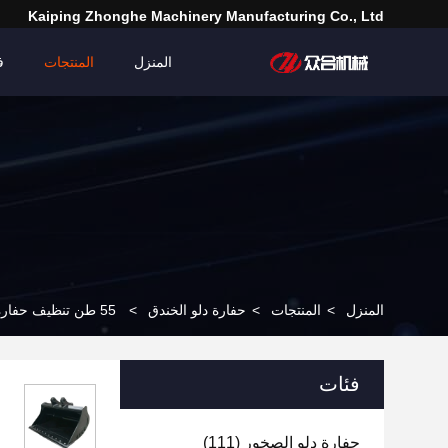
Kaiping Zhonghe Machinery Manufacturing Co., Ltd
المنزل
المنتجات
ف
المنزل
>
المنتجات
>
حفارة دلو الخندق
>
55 طن تنظيف حفارة خندق دلو ل PC500 PC350 SK500
فئات
حفارة دلو الصخور
(111)