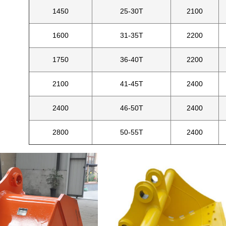
1450
25-30T
2100
1600
31-35T
2200
1750
36-40T
2200
2100
41-45T
2400
2400
46-50T
2400
2800
50-55T
2400