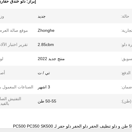
إبراز:
دلو خندق حفارة 55 طنً
حالة:
جديد
وز
جارية:
Zhonghe
موقع صالة العر
ة دلو:
2.85cbm
تقرير اختبار الآلا
تسويق:
منتج جديد 2022
لو
لدفع:
تي / ت
أصل
ضمان:
3 اشهر
الصناعات المعمول به
التفتيش الصا
(طن):
50-55 طن
بالفيدي