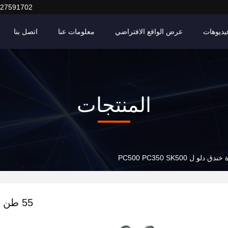
127591702
يديوهات
عرض الواقع الافتراضي
معلومات عنا
اتصل بنا
المنتجات