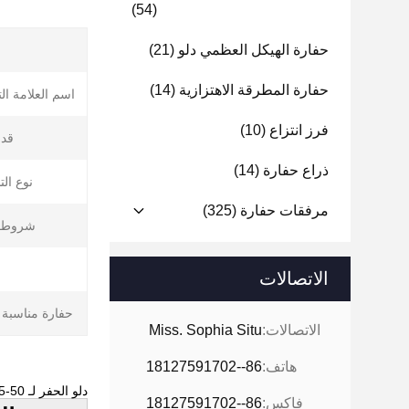
(54)
حفارة الهيكل العظمي دلو
(21)
حفارة المطرقة الاهتزازية
(14)
اسم العلامة الت
فرز انتزاع
(10)
قدر
ذراع حفارة
(14)
نوع ال
مرفقات حفارة
(325)
شروط ا
الاتصالات
حفارة مناسبة 
الاتصالات:
Miss. Sophia Situ
هاتف:
86--18127591702
دلو الحفر لـ 50-55 طن و دلو تنظيف الحفر دلو الحفر دلو حفر لـ PC500 PC350 SK500
فاكس:
86--18127591702