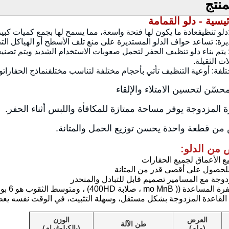
نتج
يسية - دلو القمامة
دلو تنظيف
عادة ما يكون لها فتحة واسعة، مما يسمح لها بجمع كميات كبي
رة
: تساعد حواف الدلو المستديرة على منع تلف الأسطح أو الهياكل ال
ل: يتم بناء دلو تنظيف الحفر لتحمل صعوبات الاستخدام الشديد ويتم تصني
ت الثقيلة.
تلفة: أوعية التنظيف تأتي بأحجام مختلفة لتناسب مختلف
نماذج الحفارات
و
ّن لتحسين الامتلاء والإلقاء
المزدوجة يوفر مساحة ممتازة للمكافأة واللبس أثناء الحفر.
من قطعة واحدة يحسن توزيع الحمل والمتانة.
 من الدلو:
العرض
الوزن
طن الآلة
(ملم)
(بالكيلوغرام)